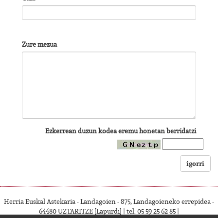
Zure mezua
Ezkerrean duzun kodea eremu honetan berridatzi
igorri
Herria Euskal Astekaria - Landagoien - 875, Landagoieneko errepidea -
64480 UZTARITZE [Lapurdi] | tel: 05 59 25 62 85 |