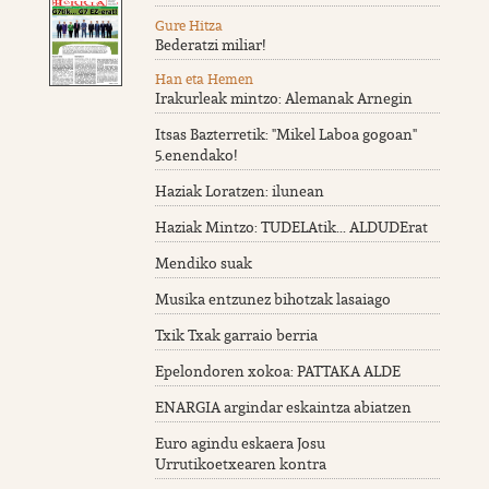
Gure Hitza
Bederatzi miliar!
Han eta Hemen
Irakurleak mintzo: Alemanak Arnegin
Itsas Bazterretik: "Mikel Laboa gogoan"
5.enendako!
Haziak Loratzen: ilunean
Haziak Mintzo: TUDELAtik... ALDUDErat
Mendiko suak
Musika entzunez bihotzak lasaiago
Txik Txak garraio berria
Epelondoren xokoa: PATTAKA ALDE
ENARGIA argindar eskaintza abiatzen
Euro agindu eskaera Josu
Urrutikoetxearen kontra