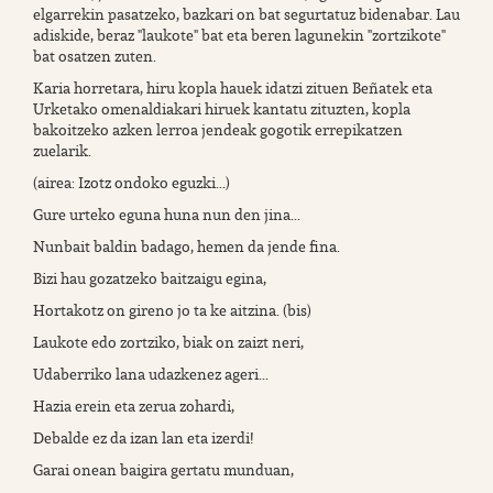
elgarrekin pasatzeko, bazkari on bat segurtatuz bidenabar. Lau
adiskide, beraz "laukote" bat eta beren lagunekin "zortzikote"
bat osatzen zuten.
Karia horretara, hiru kopla hauek idatzi zituen Beñatek eta
Urketako omenaldiakari hiruek kantatu zituzten, kopla
bakoitzeko azken lerroa jendeak gogotik errepikatzen
zuelarik.
(airea: Izotz ondoko eguzki...)
Gure urteko eguna huna nun den jina...
Nunbait baldin badago, hemen da jende fina.
Bizi hau gozatzeko baitzaigu egina,
Hortakotz on gireno jo ta ke aitzina. (bis)
Laukote edo zortziko, biak on zaizt neri,
Udaberriko lana udazkenez ageri...
Hazia erein eta zerua zohardi,
Debalde ez da izan lan eta izerdi!
Garai onean baigira gertatu munduan,