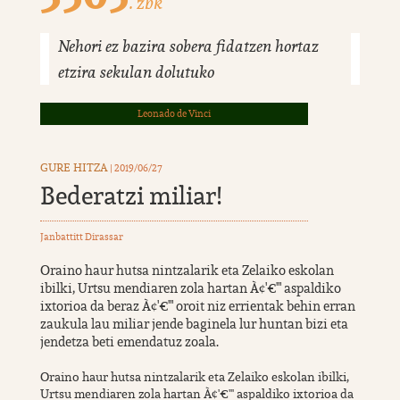
. zbk
Nehori ez bazira sobera fidatzen hortaz
etzira sekulan dolutuko
Leonado de Vinci
GURE HITZA
| 2019/06/27
Bederatzi miliar!
Janbattitt Dirassar
Oraino haur hutsa nintzalarik eta Zelaiko eskolan
ibilki, Urtsu mendiaren zola hartan À¢'€'" aspaldiko
ixtorioa da beraz À¢'€'" oroit niz errientak behin erran
zaukula lau miliar jende baginela lur huntan bizi eta
jendetza beti emendatuz zoala.
Oraino haur hutsa nintzalarik eta Zelaiko eskolan ibilki,
Urtsu mendiaren zola hartan À¢'€'" aspaldiko ixtorioa da