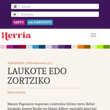
SARTU
edo HARPIDETU
AZALEKOA
| 2019ko Ekainaren 27a
LAUKOTE EDO
ZORTZIKO
Beñat Sarasola
Manex Pagolaren inguruan noiztenka biltzen ziren Beñat
Sarasola, Joanes Borda eta Gexan Alfaro, egonaldi goxo bat