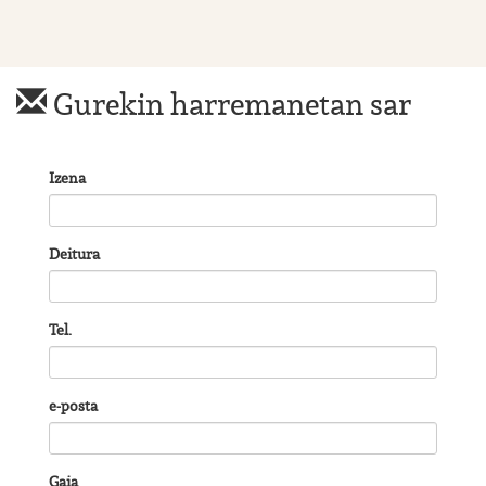
Gurekin harremanetan sar
Izena
Deitura
Tel.
e-posta
Gaia