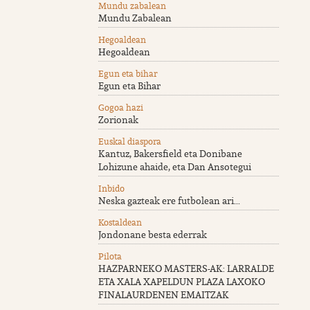
Mundu zabalean
Mundu Zabalean
Hegoaldean
Hegoaldean
Egun eta bihar
Egun eta Bihar
Gogoa hazi
Zorionak
Euskal diaspora
Kantuz, Bakersfield eta Donibane
Lohizune ahaide, eta Dan Ansotegui
Inbido
Neska gazteak ere futbolean ari...
Kostaldean
Jondonane besta ederrak
Pilota
HAZPARNEKO MASTERS-AK: LARRALDE
ETA XALA XAPELDUN PLAZA LAXOKO
FINALAURDENEN EMAITZAK