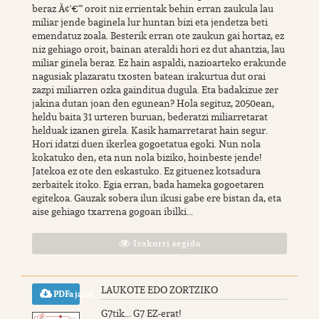
beraz À¢'€'" oroit niz errientak behin erran zaukula lau
miliar jende baginela lur huntan bizi eta jendetza beti
emendatuz zoala. Besterik erran ote zaukun gai hortaz, ez
niz gehiago oroit, bainan ateraldi hori ez dut ahantzia, lau
miliar ginela beraz. Ez hain aspaldi, nazioarteko erakunde
nagusiak plazaratu txosten batean irakurtua dut orai
zazpi miliarren ozka gainditua dugula. Eta badakizue zer
jakina dutan joan den egunean? Hola segituz, 2050ean,
heldu baita 31 urteren buruan, bederatzi miliarretarat
helduak izanen girela. Kasik hamarretarat hain segur.
Hori idatzi duen ikerlea gogoetatua egoki. Nun nola
kokatuko den, eta nun nola biziko, hoinbeste jende!
Jatekoa ez ote den eskastuko. Ez gituenez kotsadura
zerbaitek itoko. Egia erran, bada hameka gogoetaren
egitekoa. Gauzak sobera ilun ikusi gabe ere bistan da, eta
aise gehiago txarrena gogoan ibilki...
Irakurri segida
LAUKOTE EDO ZORTZIKO
PDFa jaitsi
G7tik... G7 EZ-erat!