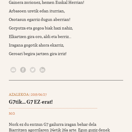
Gainera zorionez, hemen Euskal Herrian!
Arbasoen uretik edan iturrian,
Osotasun egarriz dugun aberrian!
Gorputza eta gogoa biak hazi nahiz,
Elkartzen gira oro, aldi eta berriz...
Iragana gogotik ahora ekarriz,
Geroari begira jartzen gira irriz!
AZALEKOA
| 2019/06/27
G7tik... G7 EZ-erat!
M.O.
Nork ez du entzun G7 gailurra iragan behar dela
Biarritzen agorrilaren 24etik 26a arte. Egun guziz denek