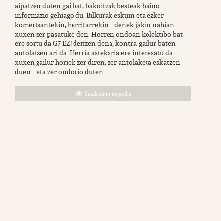
aipatzen duten gai bat, bakoitzak besteak baino
informazio gehiago du. Bilkurak eskuin eta ezker
komertsantekin, herritarrekin... denek jakin nahian
xuxen zer pasatuko den. Horren ondoan kolektibo bat
ere sortu da G7 EZ! deitzen dena, kontra-gailur baten
antolatzen ari da. Herria astekaria ere interesatu da
xuxen gailur horiek zer diren, zer antolaketa eskatzen
duen... eta zer ondorio duten.
Irakurri segida