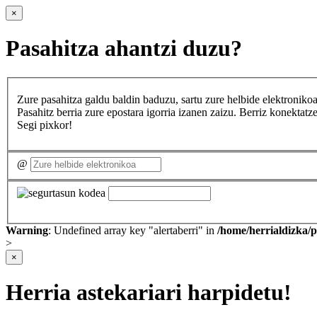
×
Pasahitza ahantzi duzu?
Zure pasahitza galdu baldin baduzu, sartu zure helbide elektron
Pasahitz berria zure epostara igorria izanen zaizu. Berriz konekta
Segi pixkor!
@
Warning
: Undefined array key "alertaberri" in
/home/herrialdizka/
>
×
Herria astekariari harpidetu!