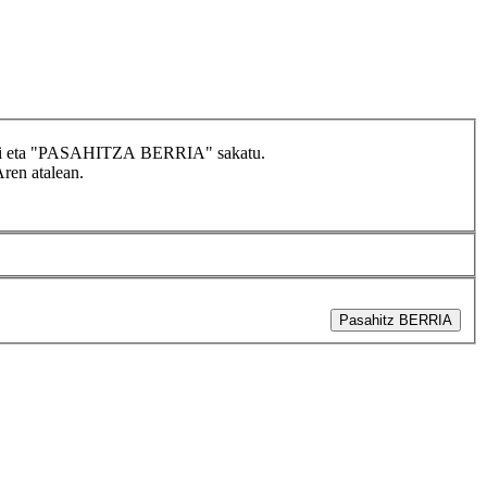
idatzi eta "PASAHITZA BERRIA" sakatu.
Aren atalean.
Pasahitz BERRIA