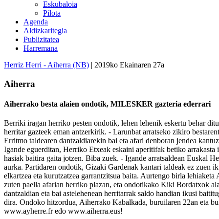
Eskubaloia
Pilota
Agenda
Aldizkaritegia
Publizitatea
Harremana
Herriz Herri - Aiherra (NB)
| 2019ko Ekainaren 27a
Aiherra
Aiherrako besta alaien ondotik, MILESKER gazteria ederrari
Berriki iragan herriko pesten ondotik, lehen lehenik eskertu behar ditu
herritar gazteek eman antzerkirik. - Larunbat arratseko zikiro bestaren
Erritmo taldearen dantzaldiarekin bai eta afari denboran jendea kantuz
Igande eguerditan, Herriko Etxeak eskaini aperitifak betiko arrakasta i
hasiak baitira gaita jotzen. Biba zuek. - Igande arratsaldean Euskal 
aurka. Partidaren ondotik, Gizaki Gardenak kantari taldeak ez zuen iku
elkartzea eta kurutzatzea garrantzitsua baita. Aurtengo birla lehiaket
zuten paella afarian herriko plazan, eta ondotikako Kiki Bordatxok ala
dantzaldian eta bai astelehenean herritarrak saldo handian ikusi baiti
dira. Ondoko hitzordua, Aiherrako Kabalkada, buruilaren 22an eta bu
www.ayherre.fr edo www.aiherra.eus!