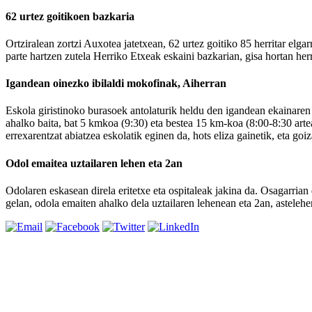
62 urtez goitikoen bazkaria
Ortziralean zortzi Auxotea jatetxean, 62 urtez goitiko 85 herritar elg
parte hartzen zutela Herriko Etxeak eskaini bazkarian, gisa hortan herr
Igandean oinezko ibilaldi mokofinak, Aiherran
Eskola giristinoko burasoek antolaturik heldu den igandean ekainaren
ahalko baita, bat 5 kmkoa (9:30) eta bestea 15 km-koa (8:00-8:30 artean
errexarentzat abiatzea eskolatik eginen da, hots eliza gainetik, eta goi
Odol emaitea uztailaren lehen eta 2an
Odolaren eskasean direla eritetxe eta ospitaleak jakina da. Osagarri
gelan, odola emaiten ahalko dela uztailaren lehenean eta 2an, astelehe