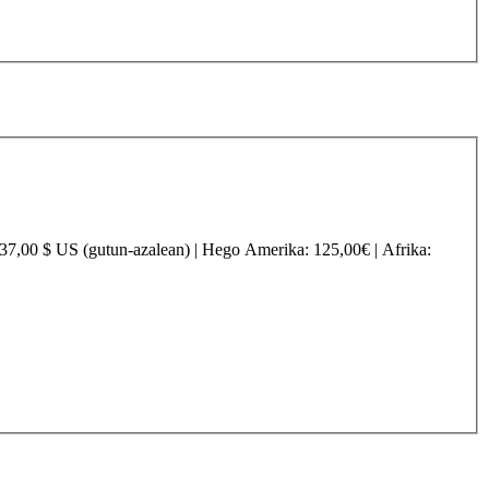
237,00 $ US (gutun-azalean) |
Hego Amerika
: 125,00€ |
Afrika
: