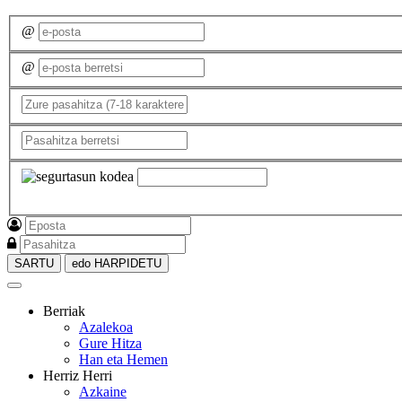
@
@
SARTU
edo HARPIDETU
Berriak
Azalekoa
Gure Hitza
Han eta Hemen
Herriz Herri
Azkaine