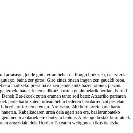
l arratsean, jende gutti, erran behar da frango hotz zela, eta ez zela
0 gutiago, baina zer giroa! Giro zinez onean iragan zen gaualdi osoa,
xera itzultzeko presatua ez zen jende anitz bazen oraino, plazan. -
gaiteroek, hauek lehen aldikotz ikusten genintuelarik herrian, berriki
an. Denek Bat-ekoek zuten eraman tanto soil batez Atzarriko parearen
oek parte hartu zuten, urtean behin bederen herritarrentzat pestetan
L herritarrak zuen ereman. Arratsean, 240 herritarrek parte hartu
a hauetan. Kabalkadaren urtea dela ageri zen ere, bai larunbateko
ez genituen makilariek ere dantzatu baitute. Aurtengo bestak bururatuak
 hauen argazkiak, deia Herriko Etxearen webgunean ikus daitezke