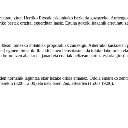
arretaratu ziren Herriko Etxeak eskainitako bazkaria gozatzeko. Aurtengo
iko bestak ortziral eguerditan hasiz. Eguna goxoki iraganik erretiratu z
 30ean, oinezko ibilaldiak proposatuak zauzkigu, Aiherrako kaskoetan g
) eginen direlarik. Ibilaldi hauen berezitasuna da tokiko laborarien eko
za bururatzen ahalko da janari eta edariak heltzean hartuz, eskola giristi
an den nornahik laguntza ekar lezake odola emanez. Odola emaiteko zen
narekin (8:00-12:00) eta uztailaren 2an, asteartea (15:00-19:00).