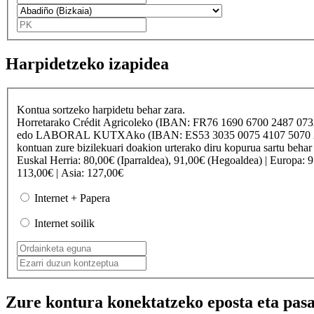
Harpidetzeko izapidea
Kontua sortzeko harpidetu behar zara.
Horretarako
Crédit Agricole
ko (IBAN: FR76 1690 6700 2487 07
edo
LABORAL KUTXA
ko (IBAN: ES53 3035 0075 4107 50
kontuan zure bizilekuari doakion urterako diru kopurua sartu behar
Euskal Herria
: 80,00€ (Iparraldea), 91,00€ (Hegoaldea) |
Europa
: 
113,00€ |
Asia
: 127,00€
Internet + Papera
Internet soilik
Zure kontura konektatzeko eposta eta pasa