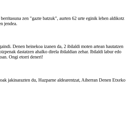
 berritasuna zen "gazte batzuk", aurten 62 urte eginik lehen aldikotz
en jendea.
aindi. Denen heinekoa izanen da, 2 ibilaldi moten artean hautatzen
izpenak dastatzen ahalko direla ibilaldian zehar. Ibilaldi labur edo
noan. Ongi etorri deneri!
troak jakinarazten du, Hazparne aldearentzat, Aiherran Denen Etxeko