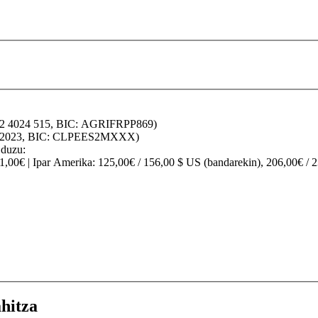
32 4024 515, BIC: AGRIFRPP869)
70 2023, BIC: CLPEES2MXXX)
 duzu:
91,00€ |
Ipar Amerika
: 125,00€ / 156,00 $ US (bandarekin), 206,00€ / 
hitza