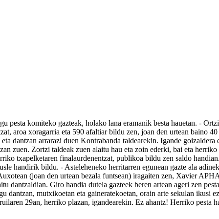
gu pesta komiteko gazteak, holako lana eramanik besta hauetan. - Ortzira
tzat, aroa xoragarria eta 590 afaltiar bildu zen, joan den urtean baino 4
 eta dantzan arrarazi duen Kontrabanda taldearekin. Igande goizaldera et
zan zuen. Zortzi taldeak zuen alaitu hau eta zoin ederki, bai eta herriko 
Herriko txapelketaren finalaurdenentzat, publikoa bildu zen saldo handi
sle handirik bildu. - Asteleheneko herritarren egunean gazte ala adinek
a Auxotean (joan den urtean bezala funtsean) iragaiten zen, Xavier APHA
itu dantzaldian. Giro handia dutela gazteek beren artean ageri zen pest
tugu dantzan, mutxikoetan eta gaineratekoetan, orain arte sekulan ikusi 
ruilaren 29an, herriko plazan, igandearekin. Ez ahantz! Herriko pesta