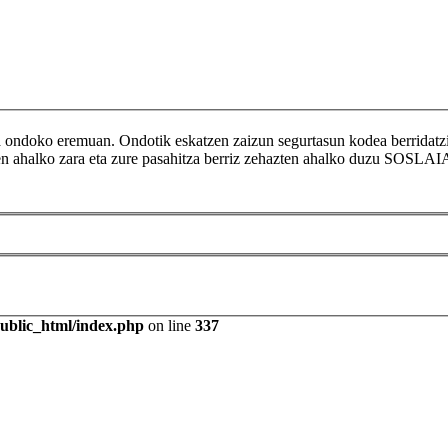
ikoa ondoko eremuan. Ondotik eskatzen zaizun segurtasun kodea berr
tzen ahalko zara eta zure pasahitza berriz zehazten ahalko duzu SOSLAI
public_html/index.php
on line
337