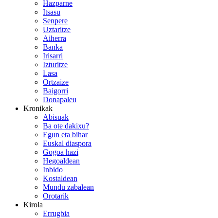
Hazparne
Itsasu
Senpere
Uztaritze
Aiherra
Banka
Irisarri
Izturitze
Lasa
Ortzaize
Baigorri
Donapaleu
Kronikak
Abisuak
Ba ote dakixu?
Egun eta bihar
Euskal diaspora
Gogoa hazi
Hegoaldean
Inbido
Kostaldean
Mundu zabalean
Orotarik
Kirola
Errugbia