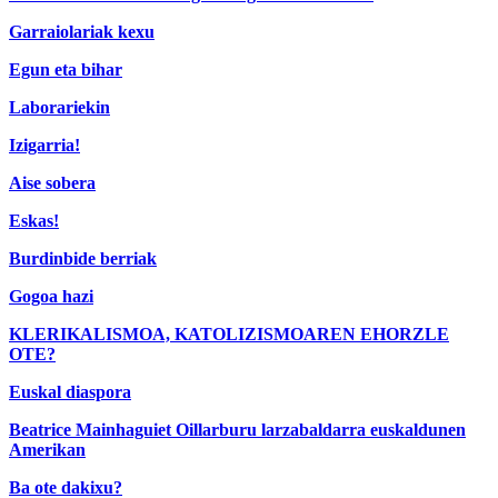
Garraiolariak kexu
Egun eta bihar
Laborariekin
Izigarria!
Aise sobera
Eskas!
Burdinbide berriak
Gogoa hazi
KLERIKALISMOA, KATOLIZISMOAREN EHORZLE
OTE?
Euskal diaspora
Beatrice Mainhaguiet Oillarburu larzabaldarra euskaldunen
Amerikan
Ba ote dakixu?