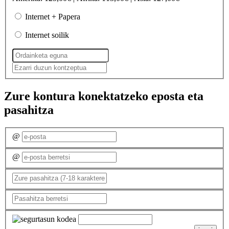
Internet + Papera
Internet soilik
Zure kontura konektatzeko eposta eta
pasahitza
@
@