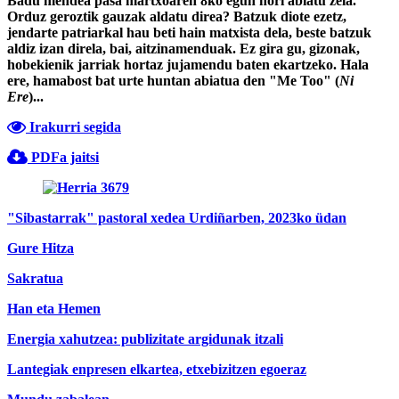
Badu mendea pasa martxoaren 8ko egun hori abiatu zela.
Orduz geroztik gauzak aldatu direa? Batzuk diote ezetz,
jendarte patriarkal hau beti hain matxista dela, beste batzuk
aldiz izan direla, bai, aitzinamenduak. Ez gira gu, gizonak,
hobekienik jarriak hortaz jujamendu baten ekartzeko. Hala
ere, hamabost bat urte huntan abiatua den "Me Too" (
Ni
Ere
)...
Irakurri segida
PDFa jaitsi
"Sibastarrak" pastoral xedea Urdiñarben, 2023ko üdan
Gure Hitza
Sakratua
Han eta Hemen
Energia xahutzea: publizitate argidunak itzali
Lantegiak enpresen elkartea, etxebizitzen egoeraz