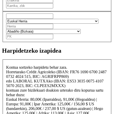
Harpidetzeko izapidea
Kontua sortzeko harpidetu behar zara.
Horretarako
Crédit Agricole
ko (IBAN: FR76 1690 6700 2487
0732 4024 515, BIC: AGRIFRPP869)
edo
LABORAL KUTXA
ko (IBAN: ES53 3035 0075 4107
5070 2023, BIC: CLPEES2MXXX)
kontuan zure bizilekuari doakion urterako diru kopurua sartu
behar duzu:
Euskal Herria
: 80,00€ (Iparraldea), 91,00€ (Hegoaldea) |
Europa
: 91,00€ |
Ipar Amerika
: 125,00€ / 156,00 $ US
(bandarekin), 206,00€ / 237,00 $ US (gutun-azalean) |
Hego
Amerika
: 125,00€ |
Afrika
: 113,00€ |
Asia
: 127,00€