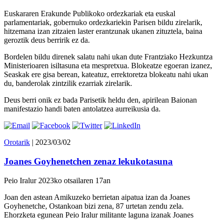
Euskararen Erakunde Publikoko ordezkariak eta euskal
parlamentariak, gobernuko ordezkariekin Parisen bildu zirelarik,
hitzemana izan zitzaien laster erantzunak ukanen zituztela, baina
geroztik deus berririk ez da.
Bordelen bildu direnek salatu nahi ukan dute Frantziako Hezkuntza
Ministerioaren isiltasuna eta mespretxua. Blokeatze egoeran izanez,
Seaskak ere gisa berean, kateatuz, errektoretza blokeatu nahi ukan
du, banderolak zintzilik ezarriak zirelarik.
Deus berri onik ez bada Parisetik heldu den, apirilean Baionan
manifestazio handi baten antolatzea aurreikusia da.
Orotarik
| 2023/03/02
Joanes Goyhenetchen zenaz lekukotasuna
Peio Iralur 2023ko otsailaren 17an
Joan den astean Amikuzeko berrietan aipatua izan da Joanes
Goyhenetche, Ostankoan bizi zena, 87 urtetan zendu zela.
Ehorzketa egunean Peio Iralur militante laguna izanak Joanes