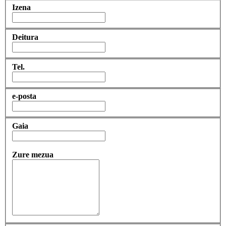
Izena
Deitura
Tel.
e-posta
Gaia
Zure mezua