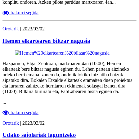
konplitu ondoren. Azken pilota partidua martxoaren 4an...
Irakurri segida
Orotarik
| 2023/03/02
Hemen elkartearen biltzar nagusia
Hazparnen, Elgar Zentroan, martxoaren 4an (10:00), Hemen
elkarteak bere biltzar nagusia eginen du. Lehen partean aitzineko
urteko berri emana izanen da, ondotik tokiko iniziatiba batzuk
aipatuko dira. Bokalen Etxalde elkarteak eramaiten duen proiektua
eta lurraren zaintzeko herritarren ekimenak solasgai izanen dira
(11:00). Bilkura bururatu eta, FabLabearen bisita eginen da.
...
Irakurri segida
Orotarik
| 2023/03/02
Udako saiolariak laguntzeko