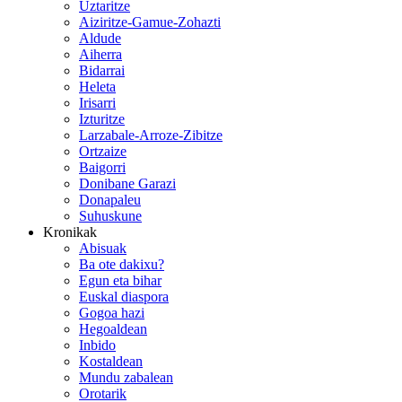
Uztaritze
Aiziritze-Gamue-Zohazti
Aldude
Aiherra
Bidarrai
Heleta
Irisarri
Izturitze
Larzabale-Arroze-Zibitze
Ortzaize
Baigorri
Donibane Garazi
Donapaleu
Suhuskune
Kronikak
Abisuak
Ba ote dakixu?
Egun eta bihar
Euskal diaspora
Gogoa hazi
Hegoaldean
Inbido
Kostaldean
Mundu zabalean
Orotarik