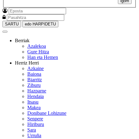
igorri
SARTU
edo HARPIDETU
Berriak
Azalekoa
Gure Hitza
Han eta Hemen
Herriz Herri
Azkaine
Baiona
Biarritz
Ziburu
Hazparne
Hendaia
Itsasu
Makea
Donibane Lohizune
Senpere
Hiriburu
Sara
Urruña