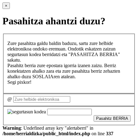
×
Pasahitza ahantzi duzu?
Zure pasahitza galdu baldin baduzu, sartu zure helbide
elektronikoa ondoko eremuan. Ondotik eskatzen zaizun
segurtasun kodea berridatzi eta "PASAHITZA BERRIA"
sakatu.
Pasahitz berria zure epostara igorria izanen zaizu. Berriz
konektatzen ahalko zara eta zure pasahitza berriz zehazten
ahalko duzu SOSLAIAren atalean.
Segi pixkor!
@
Pasahitz BERRIA
Warning
: Undefined array key "alertaberri" in
/home/herrialdizka/public_html/index.php
on line
337