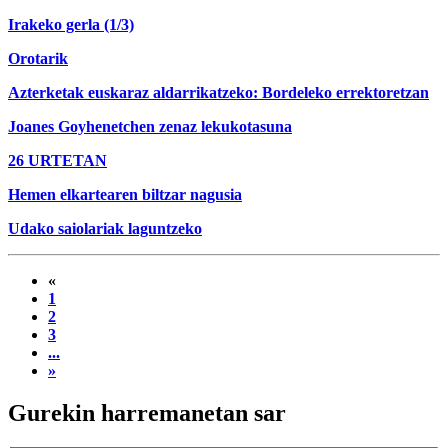
Irakeko gerla (1/3)
Orotarik
Azterketak euskaraz aldarrikatzeko: Bordeleko errektoretzan
Joanes Goyhenetchen zenaz lekukotasuna
26 URTETAN
Hemen elkartearen biltzar nagusia
Udako saiolariak laguntzeko
«
1
2
3
...
»
Gurekin harremanetan sar