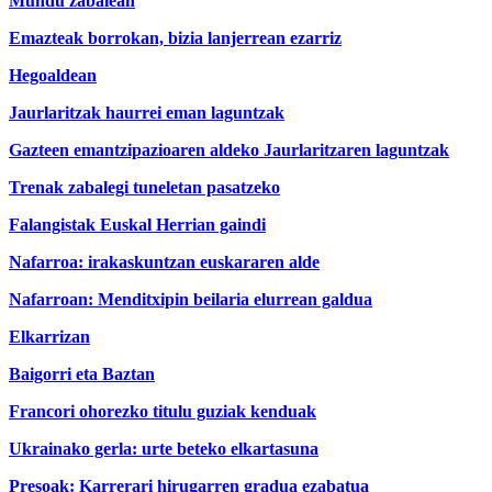
Mundu zabalean
Emazteak borrokan, bizia lanjerrean ezarriz
Hegoaldean
Jaurlaritzak haurrei eman laguntzak
Gazteen emantzipazioaren aldeko Jaurlaritzaren laguntzak
Trenak zabalegi tuneletan pasatzeko
Falangistak Euskal Herrian gaindi
Nafarroa: irakaskuntzan euskararen alde
Nafarroan: Menditxipin beilaria elurrean galdua
Elkarrizan
Baigorri eta Baztan
Francori ohorezko titulu guziak kenduak
Ukrainako gerla: urte beteko elkartasuna
Presoak: Karrerari hirugarren gradua ezabatua