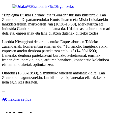
"Enplegua Euskal Herrian" eta "Goazen" turismo klusterrak, Lan
Zentroaren, Departamenduko Kontseiluaren eta Misio Lokalarekin
lankidetzarekin, martxoaren 7an (16:30-18:30), Merkataritza eta
Industria Ganbaran bilkura antolatua da. Udako sasoia hurbiltzen ari
dela eta, enpresariak eta lana bilatzen dutenak biltzeko xedez.
Laetitia Nivaggioni departamentuko Enpresaburuen Taldeko
zuzendariak, konferentzia emanen du: "Turismoko langileak atxiki,
enpresen arteko denbora partekatzea erabiliz" (14:30-16:00).
Lanerako denbora partekatzeari buruzko xehetasunak emanak
izanen dira: norekin, nola, arduren banaketa, konbentzio kolektiboa
eta lan-antolaketak optimizatzea.
Ondotik (16:30-18:30), 5 minutuko tailerrak antolatuak dira, Lan
Zentroaren laguntzarekin, lan bila direnek, lanerako elkarrizketak
nola egin ikas dezaten.
...
Irakurri segida