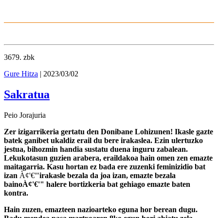
3679
. zbk
Gure Hitza
| 2023/03/02
Sakratua
Peio Jorajuria
Zer izigarrikeria gertatu den Donibane Lohizunen! Ikasle gazte
batek ganibet ukaldiz erail du bere irakaslea. Ezin ulertuzko
jestua, bihozmin handia sustatu duena inguru zabalean.
Lekukotasun guzien arabera, eraildakoa hain omen zen emazte
maitagarria. Kasu hortan ez bada ere zuzenki feminizidio bat
izan
À¢'€'"
irakasle bezala da joa izan, emazte bezala
bainoÀ¢'€'" halere bortizkeria bat gehiago emazte baten
kontra.
Hain zuzen, emazteen nazioarteko eguna hor berean dugu.