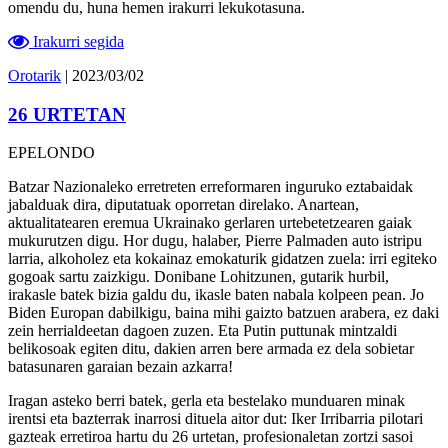
omendu du, huna hemen irakurri lekukotasuna.
Irakurri segida
Orotarik
| 2023/03/02
26 URTETAN
EPELONDO
Batzar Nazionaleko erretreten erreformaren inguruko eztabaidak
jabalduak dira, diputatuak oporretan direlako. Anartean,
aktualitatearen eremua Ukrainako gerlaren urtebetetzearen gaiak
mukurutzen digu. Hor dugu, halaber, Pierre Palmaden auto istripu
larria, alkoholez eta kokainaz emokaturik gidatzen zuela: irri egiteko
gogoak sartu zaizkigu. Donibane Lohitzunen, gutarik hurbil,
irakasle batek bizia galdu du, ikasle baten nabala kolpeen pean. Jo
Biden Europan dabilkigu, baina mihi gaizto batzuen arabera, ez daki
zein herrialdeetan dagoen zuzen. Eta Putin puttunak mintzaldi
belikosoak egiten ditu, dakien arren bere armada ez dela sobietar
batasunaren garaian bezain azkarra!
Iragan asteko berri batek, gerla eta bestelako munduaren minak
irentsi eta bazterrak inarrosi dituela aitor dut: Iker Irribarria pilotari
gazteak erretiroa hartu du 26 urtetan, profesionaletan zortzi sasoi