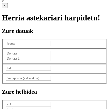
>
×
Herria astekariari harpidetu!
Zure datuak
Zure helbidea