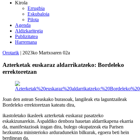
Kirola
Errugbia
Eskubaloia
Pilota
Agenda
Aldizkaritegia
Publizitatea
Harremana
Orotarik
| 2023ko Martxoaren 02a
Azterketak euskaraz aldarrikatzeko: Bordeleko
errektoretzan
Joan den astean Seaskako burasoak, langileak eta laguntzaileak
Bordeleko errektoretzan kateatu dira,
ikastoletako ikasleek azterketak euskaraz pasatzeko
eskakizunarekin. Aspaldiko denbora hauetan aldarrikapena ekarria
da, manifestazioak iragan dira, bulego okupatzeak eta Parisen
hezkuntza ministerioko arduradunekin bilkurak, egoera beti hein
berdinean da.