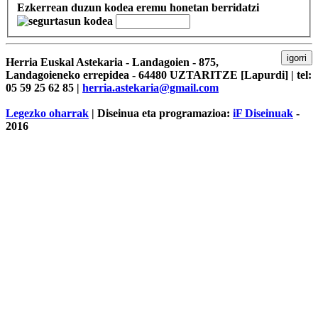
Ezkerrean duzun kodea eremu honetan berridatzi
igorri
Herria Euskal Astekaria - Landagoien - 875,
Landagoieneko errepidea - 64480 UZTARITZE [Lapurdi] | tel:
05 59 25 62 85 |
herria.astekaria@gmail.com
Legezko oharrak
| Diseinua eta programazioa:
iF Diseinuak
-
2016