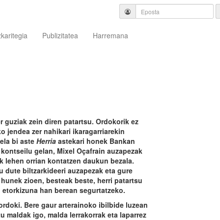
zkaritegia
Publizitatea
Harremana
 guziak zein diren patartsu. Ordokorik ez
o jendea zer nahikari ikaragarriarekin
ela bi aste
Herria
astekari honek Bankan
o kontseilu gelan, Mixel Oçafrain auzapezak
k lehen orrian kontatzen daukun bezala.
u dute biltzarkideeri auzapezak eta gure
 hunek zioen, besteak beste, herri patartsu
, etorkizuna han berean segurtatzeko.
rdoki. Bere gaur arterainoko ibilbide luzean
itu maldak igo, malda lerrakorrak eta laparrez