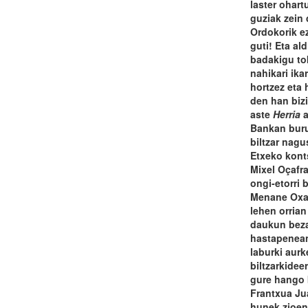
laster ohart
guziak zein 
Ordokorik e
guti! Eta al
badakigu to
nahikari ika
hortzez eta 
den han bizi
aste
Herria
a
Bankan buru
biltzar nagu
Etxeko konts
Mixel Oçafr
ongi-etorri 
Menane Oxa
lehen orrian
daukun bezal
hastapenean
laburki aurk
biltzarkidee
gure hango b
Frantxua Ju
hunek zioen