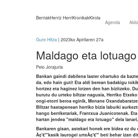
Berriak
Herriz Herri
Kronikak
Kirola
Agenda
Aldi
Gure Hitza
| 2023ko Apirilaren 27a
Maldago eta lotuago
Peio Jorajuria
Bankan gaindi dabilena laster ohartuko da bazter
da, edo hain guti! Eta aldi berean badakigu tokik
hortzez eta haginez lotzen den han bizitzeko. Du
burutu du urteko biltzar nagusia, Herriko Etxek
ongi-etorri beroa eginik, Menane Oxandabaratze
Biltzar hastapenean herriko bizia laburki aurkezt
hango berriketariak, Frantxua Juanicotenak. Eta
hartan jendea "maldago eta lotuago" dela lanari
Bankaren gisan, astekari honek ere bidea ez du o
À¢'€'"kasik laurogei urteÀ¢'€'" beti behar izan d