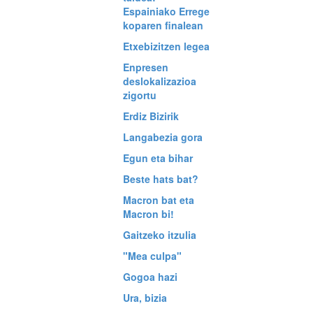
Espainiako Errege
koparen finalean
Etxebizitzen legea
Enpresen
deslokalizazioa
zigortu
Erdiz Bizirik
Langabezia gora
Egun eta bihar
Beste hats bat?
Macron bat eta
Macron bi!
Gaitzeko itzulia
"Mea culpa"
Gogoa hazi
Ura, bizia