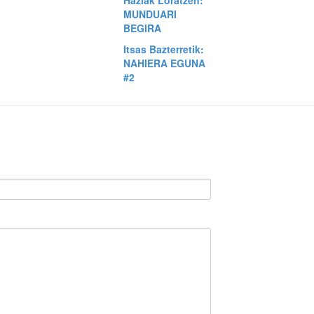
Haziak Loratzen:
MUNDUARI
BEGIRA
Itsas Bazterretik:
NAHIERA EGUNA
#2