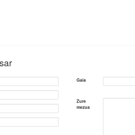
sar
Gaia
Zure
mezua