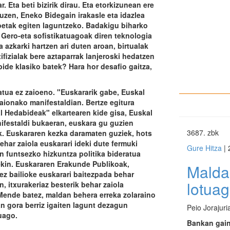
. Eta beti bizirik dirau. Eta etorkizunean ere
zuzen, Eneko Bidegain irakasle eta idazlea
oetak egiten laguntzeko. Badakigu biharko
 Gero-eta sofistikatuagoak diren teknologia
azkarki hartzen ari duten aroan, birtualak
ifizialak bere aztaparrak lanjeroski hedatzen
bide klasiko batek? Hara hor desafio gaitza,
atua ez zaioeno. "Euskararik gabe, Euskal
aionako manifestaldian. Bertze egitura
l Hedabideak" elkartearen kide gisa, Euskal
nifestaldi bukaeran, euskara gu guzien
3687
. zbk
ek. Euskararen kezka daramaten guziek, hots
behar zaiola euskarari ideki dute fermuki
Gure Hitza
| 
 funtsezko hizkuntza politika bideratua
ekin. Euskararen Erakunde Publikoak,
Malda
ez bailioke euskarari baitezpada behar
lotua
 itxurakeriaz besterik behar zaiola
 Mende batez, maldan behera erreka zolaraino
an gora berriz igaiten lagunt dezagun
Peio Jorajuri
uago.
Bankan gain