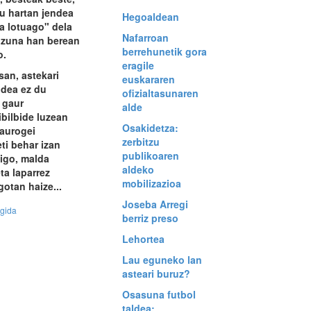
su hartan jendea
Hegoaldean
a lotuago" dela
Nafarroan
kizuna han berean
berrehunetik gora
o.
eragile
san, astekari
euskararen
idea ez du
ofizialtasunaren
 gaur
alde
ibilbide luzean
Osakidetza:
laurogei
zerbitzu
eti behar izan
publikoaren
 igo, malda
aldeko
eta laparrez
mobilizazioa
gotan haize...
Joseba Arregi
egida
berriz preso
Lehortea
Lau eguneko lan
asteari buruz?
Osasuna futbol
taldea: