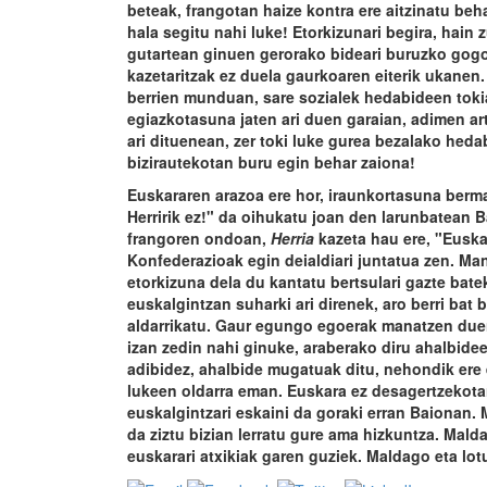
beteak, frangotan haize kontra ere aitzinatu behar
hala segitu nahi luke! Etorkizunari begira, hain 
gutartean ginuen gerorako bideari buruzko gog
kazetaritzak ez duela gaurkoaren eiterik ukanen.
berrien munduan, sare sozialek hedabideen tokia 
egiazkotasuna jaten ari duen garaian, adimen art
ari dituenean, zer toki luke gurea bezalako heda
bizirautekotan buru egin behar zaiona!
Euskararen arazoa ere hor, iraunkortasuna berm
Herririk ez!" da oihukatu joan den larunbatean B
frangoren ondoan,
Herria
kazeta hau ere, "Euska
Konfederazioak egin deialdiari juntatua zen. Ma
etorkizuna dela du kantatu bertsulari gazte bat
euskalgintzan suharki ari direnek, aro berri bat 
aldarrikatu. Gaur egungo egoerak manatzen duen
izan zedin nahi ginuke, araberako diru ahalbide
adibidez, ahalbide mugatuak ditu, nehondik ere 
lukeen oldarra eman. Euskara ez desagertzekotan,
euskalgintzari eskaini da goraki erran Baionan.
da ziztu bizian lerratu gure ama hizkuntza. Mald
euskarari atxikiak garen guziek. Maldago eta lot