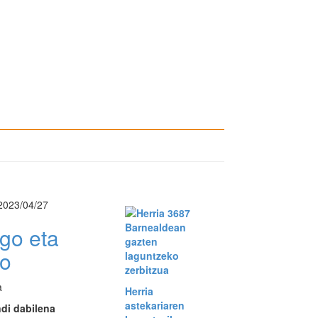
2023/04/27
Barnealdean
go eta
gazten
go
laguntzeko
zerbitzua
a
Herria
astekariaren
di dabilena