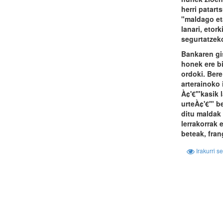
herri patart
"maldago et
lanari, etor
segurtatzek
Bankaren gi
honek ere b
ordoki. Bere
arterainoko 
À¢'€'"kasik 
urteÀ¢'€'" b
ditu maldak
lerrakorrak 
beteak, fran
Irakurri s