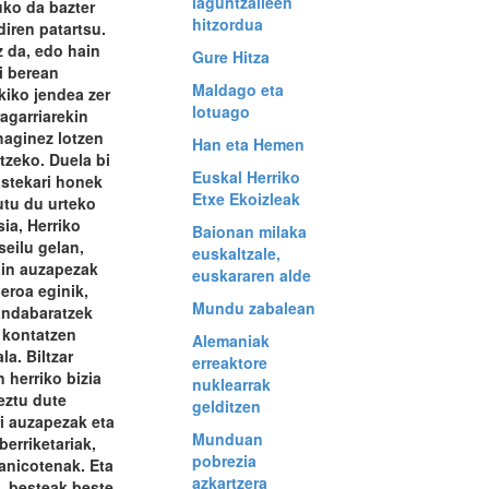
laguntzaileen
uko da bazter
hitzordua
diren patartsu.
z da, edo hain
Gure Hitza
di berean
Maldago eta
kiko jendea zer
lotuago
ragarriarekin
haginez lotzen
Han eta Hemen
tzeko. Duela bi
Euskal Herriko
stekari honek
Etxe Ekoizleak
tu du urteko
sia, Herriko
Baionan milaka
eilu gelan,
euskaltzale,
ain auzapezak
euskararen alde
beroa eginik,
Mundu zabalean
ndabaratzek
 kontatzen
Alemaniak
a. Biltzar
erreaktore
 herriko bizia
nuklearrak
eztu dute
gelditzen
ri auzapezak eta
Munduan
erriketariak,
pobrezia
anicotenak. Eta
azkartzera
, besteak beste,