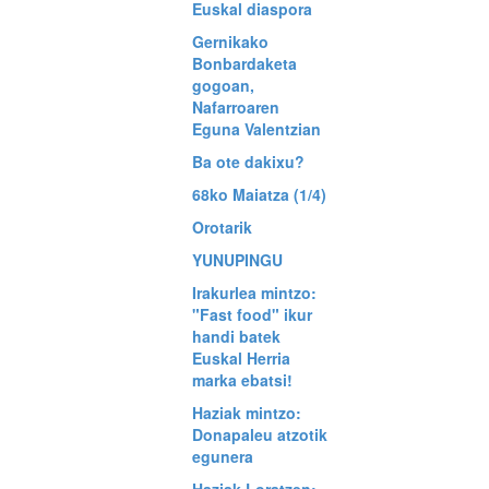
Euskal diaspora
Gernikako
Bonbardaketa
gogoan,
Nafarroaren
Eguna Valentzian
Ba ote dakixu?
68ko Maiatza (1/4)
Orotarik
YUNUPINGU
Irakurlea mintzo:
"Fast food" ikur
handi batek
Euskal Herria
marka ebatsi!
Haziak mintzo:
Donapaleu atzotik
egunera