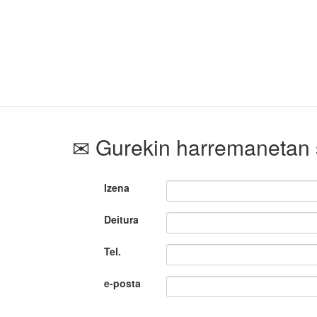
Gurekin harremanetan 
Izena
Deitura
Tel.
e-posta