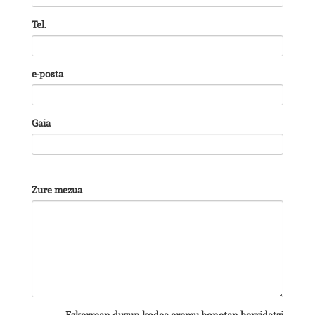
Tel.
e-posta
Gaia
Zure mezua
Ezkerrean duzun kodea eremu honetan berridatzi