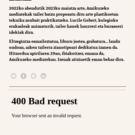
2022ko abendutik 2023ko maiatza arte, Amikuzeko
mediatekak tailer batzu proposatu ditu arte plastikoetan
teknika zonbait praktikatzeko. Lucile Gobert, kolegioko
erakasleak animaturik, tailer hauek haurreri eta burasoeri
idekiak dira.
Eltzegintza esmaileztatua, liburu jostea, grabatura... landu
ondoan, azken tailerra zianotipoari dedikatua izanen da.
Hitzordua apirilaren 29an, ibiakoitzez, emana da,
Amikuzeko mediatekan. Izenak aitzinetik eman behar dira.