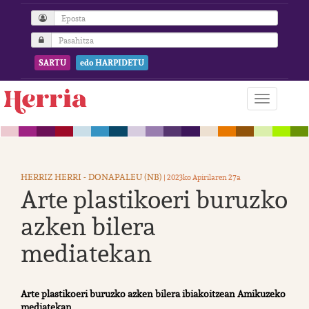
SARTU
edo HARPIDETU
HERRIZ HERRI - DONAPALEU (NB)
| 2023ko Apirilaren 27a
Arte plastikoeri buruzko
azken bilera
mediatekan
Arte plastikoeri buruzko azken bilera ibiakoitzean Amikuzeko
mediatekan