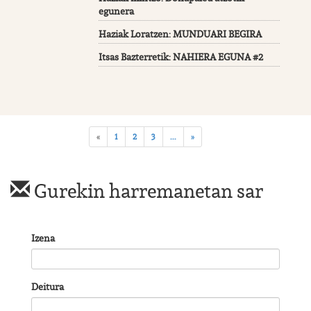
egunera
Haziak Loratzen: MUNDUARI BEGIRA
Itsas Bazterretik: NAHIERA EGUNA #2
«
1
2
3
...
»
Gurekin harremanetan sar
Izena
Deitura