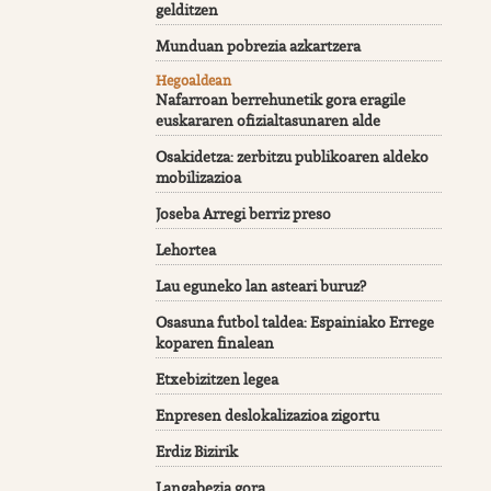
gelditzen
Munduan pobrezia azkartzera
Hegoaldean
Nafarroan berrehunetik gora eragile
euskararen ofizialtasunaren alde
Osakidetza: zerbitzu publikoaren aldeko
mobilizazioa
Joseba Arregi berriz preso
Lehortea
Lau eguneko lan asteari buruz?
Osasuna futbol taldea: Espainiako Errege
koparen finalean
Etxebizitzen legea
Enpresen deslokalizazioa zigortu
Erdiz Bizirik
Langabezia gora