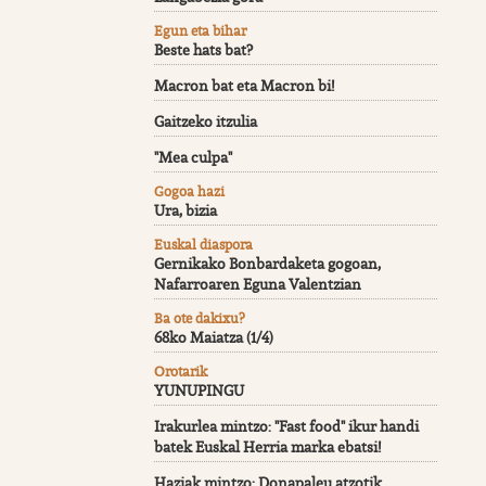
Egun eta bihar
Beste hats bat?
Macron bat eta Macron bi!
Gaitzeko itzulia
"Mea culpa"
Gogoa hazi
Ura, bizia
Euskal diaspora
Gernikako Bonbardaketa gogoan,
Nafarroaren Eguna Valentzian
Ba ote dakixu?
68ko Maiatza (1/4)
Orotarik
YUNUPINGU
Irakurlea mintzo: "Fast food" ikur handi
batek Euskal Herria marka ebatsi!
Haziak mintzo: Donapaleu atzotik