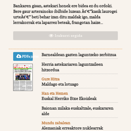
Bankaren gisan, astekari honek ere bidea ez du ordoki.
Bere gaur arterainoko ibilbide luzean À¢'€'"kasik laurogei
urteÀ¢'€'" beti behar izan ditu maldak igo, malda
lerrakorrak eta laparrez beteak, frangotan haize...
Irakurri segida
Barnealdean gazten laguntzeko zerbitzua
PDFa jaitsi
Herria astekariaren laguntzaileen
hitzordua
Gure Hitza
Maldago eta lotuago
Han eta Hemen
Euskal Herriko Etxe Ekoizleak
Baionan milaka euskaltzale, euskararen
alde
Mundu zabalean
Alemaniak erreaktore nuklearrak