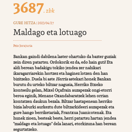
3687
. zbk
GURE HITZA
| 2023/04/27
Maldago eta lotuago
Peio Jorajuria
Bankan gaindi dabilena laster ohartuko da bazter guziak
zein diren patartsu. Ordokorik ez da, edo hain guti! Eta
aldi berean badakigu tokiko jendea zer nahikari
ikaragarriarekin hortzez eta haginez lotzen den han
bizitzeko. Duela bi aste
Herria
astekari honek Bankan
burutu du urteko biltzar nagusia, Herriko Etxeko
kontseilu gelan, Mixel Oçafrain auzapezak ongi-etorri
beroa eginik, Menane Oxandabaratzek lehen orrian
kontatzen daukun bezala. Biltzar hastapenean herriko
bizia laburki aurkeztu dute biltzarkideeri auzapezak eta
gure hango berriketariak, Frantxua Juanicotenak. Eta
hunek zioen, besteak beste, herri patartsu hartan jendea
"maldago eta lotuago" dela lanari, etorkizuna han berean
segurtatzeko.