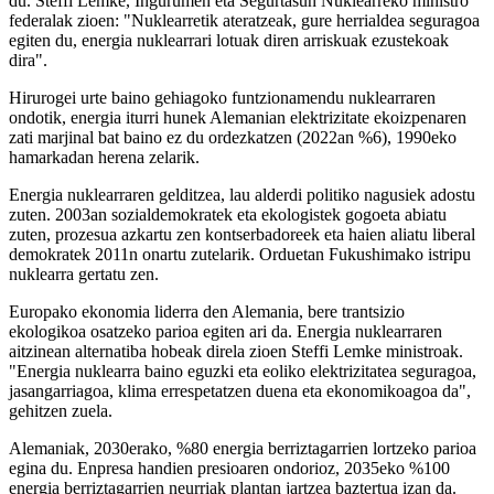
du. Steffi Lemke, Ingurumen eta Segurtasun Nuklearreko ministro
federalak zioen: "Nuklearretik ateratzeak, gure herrialdea seguragoa
egiten du, energia nuklearrari lotuak diren arriskuak ezustekoak
dira".
Hirurogei urte baino gehiagoko funtzionamendu nuklearraren
ondotik, energia iturri hunek Alemanian elektrizitate ekoizpenaren
zati marjinal bat baino ez du ordezkatzen (2022an %6), 1990eko
hamarkadan herena zelarik.
Energia nuklearraren gelditzea, lau alderdi politiko nagusiek adostu
zuten. 2003an sozialdemokratek eta ekologistek gogoeta abiatu
zuten, prozesua azkartu zen kontserbadoreek eta haien aliatu liberal
demokratek 2011n onartu zutelarik. Orduetan Fukushimako istripu
nuklearra gertatu zen.
Europako ekonomia liderra den Alemania, bere trantsizio
ekologikoa osatzeko parioa egiten ari da. Energia nuklearraren
aitzinean alternatiba hobeak direla zioen Steffi Lemke ministroak.
"Energia nuklearra baino eguzki eta eoliko elektrizitatea seguragoa,
jasangarriagoa, klima errespetatzen duena eta ekonomikoagoa da",
gehitzen zuela.
Alemaniak, 2030erako, %80 energia berriztagarrien lortzeko parioa
egina du. Enpresa handien presioaren ondorioz, 2035eko %100
energia berriztagarrien neurriak plantan jartzea baztertua izan da.