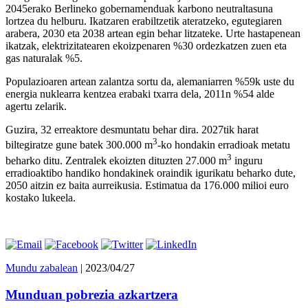
2045erako Berlineko gobernamenduak karbono neutraltasuna
lortzea du helburu. Ikatzaren erabiltzetik ateratzeko, egutegiaren
arabera, 2030 eta 2038 artean egin behar litzateke. Urte hastapenean
ikatzak, elektrizitatearen ekoizpenaren %30 ordezkatzen zuen eta
gas naturalak %5.
Populazioaren artean zalantza sortu da, alemaniarren %59k uste du
energia nuklearra kentzea erabaki txarra dela, 2011n %54 alde
agertu zelarik.
Guzira, 32 erreaktore desmuntatu behar dira. 2027tik harat
3
biltegiratze gune batek 300.000 m
-ko hondakin erradioak metatu
3
beharko ditu. Zentralek ekoizten dituzten 27.000 m
inguru
erradioaktibo handiko hondakinek oraindik igurikatu beharko dute,
2050 aitzin ez baita aurreikusia. Estimatua da 176.000 milioi euro
kostako lukeela.
Mundu zabalean
| 2023/04/27
Munduan pobrezia azkartzera