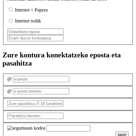
Internet + Papera
Internet soilik
Zure kontura konektatzeko eposta eta
pasahitza
@
@
igorri