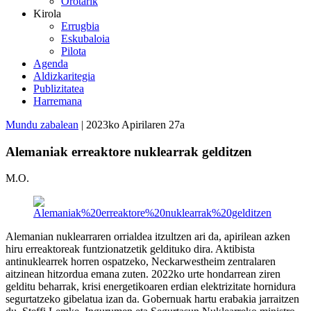
Orotarik
Kirola
Errugbia
Eskubaloia
Pilota
Agenda
Aldizkaritegia
Publizitatea
Harremana
Mundu zabalean
| 2023ko Apirilaren 27a
Alemaniak erreaktore nuklearrak gelditzen
M.O.
Alemanian nuklearraren orrialdea itzultzen ari da, apirilean azken
hiru erreaktoreak funtzionatzetik geldituko dira. Aktibista
antinuklearrek horren ospatzeko, Neckarwestheim zentralaren
aitzinean hitzordua emana zuten. 2022ko urte hondarrean ziren
gelditu beharrak, krisi energetikoaren erdian elektrizitate hornidura
segurtatzeko gibelatua izan da. Gobernuak hartu erabakia jarraitzen