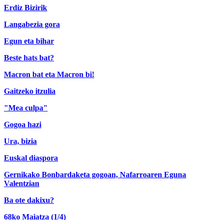
Erdiz Bizirik
Langabezia gora
Egun eta bihar
Beste hats bat?
Macron bat eta Macron bi!
Gaitzeko itzulia
"Mea culpa"
Gogoa hazi
Ura, bizia
Euskal diaspora
Gernikako Bonbardaketa gogoan, Nafarroaren Eguna
Valentzian
Ba ote dakixu?
68ko Maiatza (1/4)