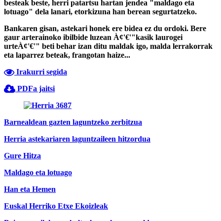
besteak beste, herri patartsu hartan jendea "maldago eta
lotuago" dela lanari, etorkizuna han berean segurtatzeko.
Bankaren gisan, astekari honek ere bidea ez du ordoki. Bere
gaur arterainoko ibilbide luzean À¢'€'"kasik laurogei
urteÀ¢'€'" beti behar izan ditu maldak igo, malda lerrakorrak
eta laparrez beteak, frangotan haize...
Irakurri segida
PDFa jaitsi
Barnealdean gazten laguntzeko zerbitzua
Herria astekariaren laguntzaileen hitzordua
Gure Hitza
Maldago eta lotuago
Han eta Hemen
Euskal Herriko Etxe Ekoizleak