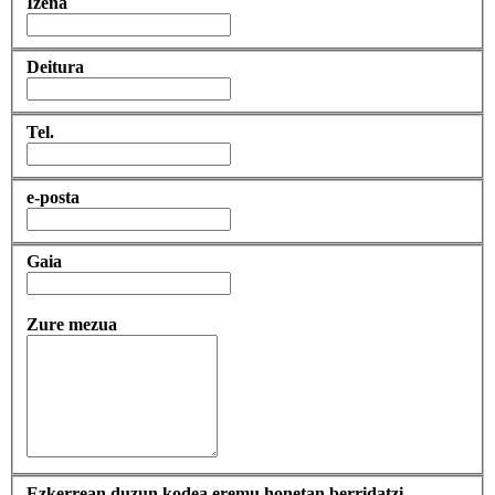
Izena
Deitura
Tel.
e-posta
Gaia
Zure mezua
Ezkerrean duzun kodea eremu honetan berridatzi