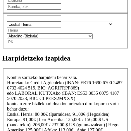
Harpidetzeko izapidea
Kontua sortzeko harpidetu behar zara.
Horretarako
Crédit Agricole
ko (IBAN: FR76 1690 6700 2487
0732 4024 515, BIC: AGRIFRPP869)
edo
LABORAL KUTXA
ko (IBAN: ES53 3035 0075 4107
5070 2023, BIC: CLPEES2MXXX)
kontuan zure bizilekuari doakion urterako diru kopurua sartu
behar duzu:
Euskal Herria
: 80,00€ (Iparraldea), 91,00€ (Hegoaldea) |
Europa
: 91,00€ |
Ipar Amerika
: 125,00€ / 156,00 $ US
(bandarekin), 206,00€ / 237,00 $ US (gutun-azalean) |
Hego
Amerika
: 125,00€ |
Afrika
: 113,00€ |
Asia
: 127,00€