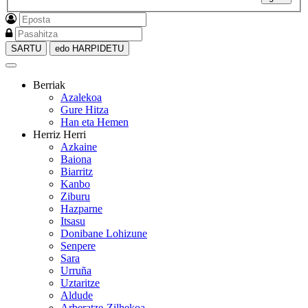
SARTU
edo HARPIDETU
Berriak
Azalekoa
Gure Hitza
Han eta Hemen
Herriz Herri
Azkaine
Baiona
Biarritz
Kanbo
Ziburu
Hazparne
Itsasu
Donibane Lohizune
Senpere
Sara
Urruña
Uztaritze
Aldude
Arberatze-Zilhekoa