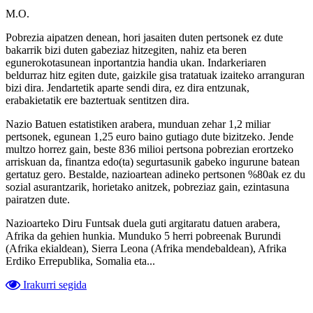
M.O.
Pobrezia aipatzen denean, hori jasaiten duten pertsonek ez dute
bakarrik bizi duten gabeziaz hitzegiten, nahiz eta beren
egunerokotasunean inportantzia handia ukan. Indarkeriaren
beldurraz hitz egiten dute, gaizkile gisa tratatuak izaiteko arranguran
bizi dira. Jendartetik aparte sendi dira, ez dira entzunak,
erabakietatik ere baztertuak sentitzen dira.
Nazio Batuen estatistiken arabera, munduan zehar 1,2 miliar
pertsonek, egunean 1,25 euro baino gutiago dute bizitzeko. Jende
multzo horrez gain, beste 836 milioi pertsona pobrezian erortzeko
arriskuan da, finantza edo(ta) segurtasunik gabeko ingurune batean
gertatuz gero. Bestalde, nazioartean adineko pertsonen %80ak ez du
sozial asurantzarik, horietako anitzek, pobreziaz gain, ezintasuna
pairatzen dute.
Nazioarteko Diru Funtsak duela guti argitaratu datuen arabera,
Afrika da gehien hunkia. Munduko 5 herri pobreenak Burundi
(Afrika ekialdean), Sierra Leona (Afrika mendebaldean), Afrika
Erdiko Errepublika, Somalia eta...
Irakurri segida