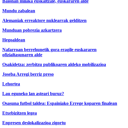
Baionan milaka euskaltzale, euskararen alde
Mundu zabalean
Alemaniak erreaktore nuklearrak gelditzen
Munduan pobrezia azkartzera
Hegoaldean
Nafarroan berrehunetik gora eragile euskararen
ofizialtasunaren alde
Osakidetza: zerbitzu publikoaren aldeko mobilizazioa
Joseba Arregi berriz preso
Lehortea
Lau eguneko lan asteari buruz?
Osasuna futbol taldea: Espainiako Errege koparen finalean
Etxebizitzen legea
Enpresen deslokalizazioa zigortu