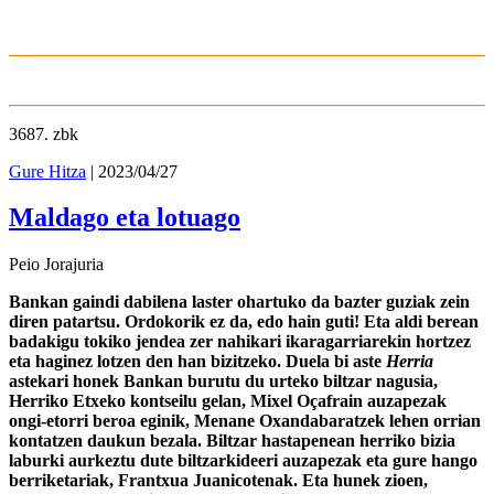
3687
. zbk
Gure Hitza
| 2023/04/27
Maldago eta lotuago
Peio Jorajuria
Bankan gaindi dabilena laster ohartuko da bazter guziak zein
diren patartsu. Ordokorik ez da, edo hain guti! Eta aldi berean
badakigu tokiko jendea zer nahikari ikaragarriarekin hortzez
eta haginez lotzen den han bizitzeko. Duela bi aste
Herria
astekari honek Bankan burutu du urteko biltzar nagusia,
Herriko Etxeko kontseilu gelan, Mixel Oçafrain auzapezak
ongi-etorri beroa eginik, Menane Oxandabaratzek lehen orrian
kontatzen daukun bezala. Biltzar hastapenean herriko bizia
laburki aurkeztu dute biltzarkideeri auzapezak eta gure hango
berriketariak, Frantxua Juanicotenak. Eta hunek zioen,