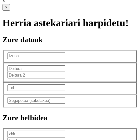
>
×
Herria astekariari harpidetu!
Zure datuak
Zure helbidea