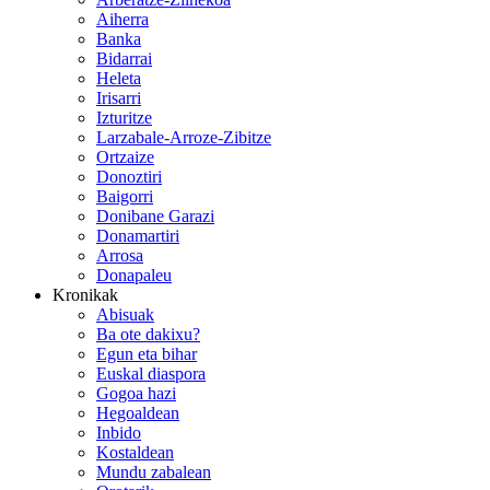
Aiherra
Banka
Bidarrai
Heleta
Irisarri
Izturitze
Larzabale-Arroze-Zibitze
Ortzaize
Donoztiri
Baigorri
Donibane Garazi
Donamartiri
Arrosa
Donapaleu
Kronikak
Abisuak
Ba ote dakixu?
Egun eta bihar
Euskal diaspora
Gogoa hazi
Hegoaldean
Inbido
Kostaldean
Mundu zabalean