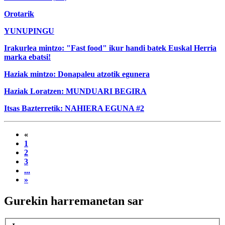
Orotarik
YUNUPINGU
Irakurlea mintzo: "Fast food" ikur handi batek Euskal Herria
marka ebatsi!
Haziak mintzo: Donapaleu atzotik egunera
Haziak Loratzen: MUNDUARI BEGIRA
Itsas Bazterretik: NAHIERA EGUNA #2
«
1
2
3
...
»
Gurekin harremanetan sar