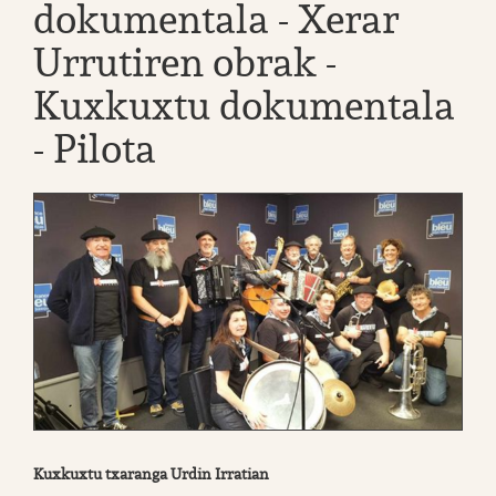
dokumentala - Xerar
Urrutiren obrak -
Kuxkuxtu dokumentala
- Pilota
Kuxkuxtu txaranga Urdin Irratian