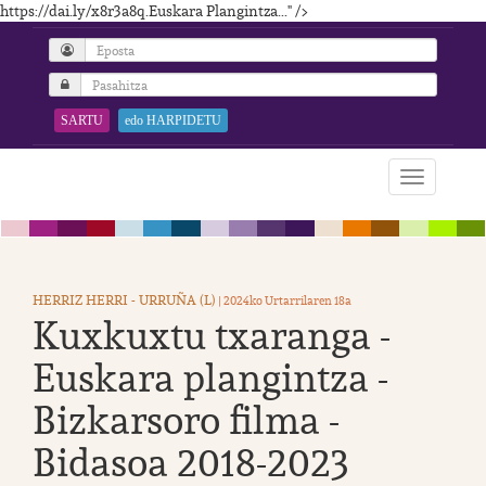
https://dai.ly/x8r3a8q.Euskara Plangintza..." />
SARTU
edo HARPIDETU
HERRIZ HERRI - URRUÑA (L)
| 2024ko Urtarrilaren 18a
Kuxkuxtu txaranga -
Euskara plangintza -
Bizkarsoro filma -
Bidasoa 2018-2023