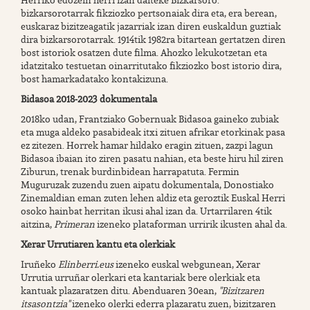
Herriko edozein herri izan daiteke Bizkarsoro.
bizkarsorotarrak fikziozko pertsonaiak dira eta, era berean,
euskaraz bizitzeagatik jazarriak izan diren euskaldun guztiak
dira bizkarsorotarrak. 1914tik 1982ra bitartean gertatzen diren
bost istoriok osatzen dute filma. Ahozko lekukotzetan eta
idatzitako testuetan oinarritutako fikziozko bost istorio dira,
bost hamarkadatako kontakizuna.
Bidasoa 2018-2023 dokumentala
2018ko udan, Frantziako Gobernuak Bidasoa gaineko zubiak
eta muga aldeko pasabideak itxi zituen afrikar etorkinak pasa
ez zitezen. Horrek hamar hildako eragin zituen, zazpi lagun
Bidasoa ibaian ito ziren pasatu nahian, eta beste hiru hil ziren
Ziburun, trenak burdinbidean harrapatuta. Fermin
Muguruzak zuzendu zuen aipatu dokumentala, Donostiako
Zinemaldian eman zuten lehen aldiz eta geroztik Euskal Herri
osoko hainbat herritan ikusi ahal izan da. Urtarrilaren 4tik
aitzina,
Primeran
izeneko plataforman urririk ikusten ahal da.
Xerar Urrutiaren kantu eta olerkiak
Iruñeko
Elinberri.eus
izeneko euskal webgunean, Xerar
Urrutia urruñar olerkari eta kantariak bere olerkiak eta
kantuak plazaratzen ditu. Abenduaren 30ean,
"Bizitzaren
itsasontzia"
izeneko olerki ederra plazaratu zuen, bizitzaren