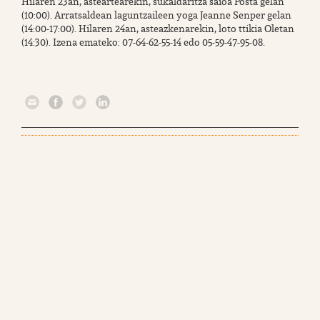
Hilaren 23an, asteartearekin, sukaldaritza saioa Posta gelan
(10:00). Arratsaldean laguntzaileen yoga Jeanne Senper gelan
(14:00-17:00). Hilaren 24an, asteazkenarekin, loto ttikia Oletan
(14:30). Izena emateko: 07-64-62-55-14 edo 05-59-47-95-08.