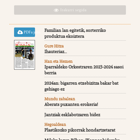
Irakurri segida
Familian lan egitetik, sorterriko
PDFa jaitsi
produktua ekoiztera
Gure Hitza
Ihauteriaz...
Han eta Hemen
Iparraldeko Orkestraren 2023-2024 sasoi
berria
2024an: bigarren etxebizitza bakar bat
gehiago ez
Mundu zabalean
Aberats puxanten erokeria!
Jantziak esklabotzaren bidez
Hegoaldean
Plastikozko pikorrak hondartzetarat