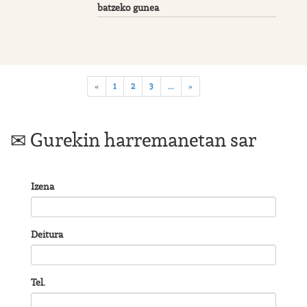
batzeko gunea
1
2
3
...
«
»
Gurekin harremanetan sar
Izena
Deitura
Tel.