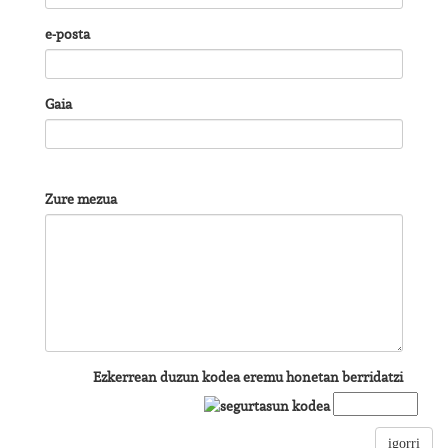
e-posta
Gaia
Zure mezua
Ezkerrean duzun kodea eremu honetan berridatzi
igorri