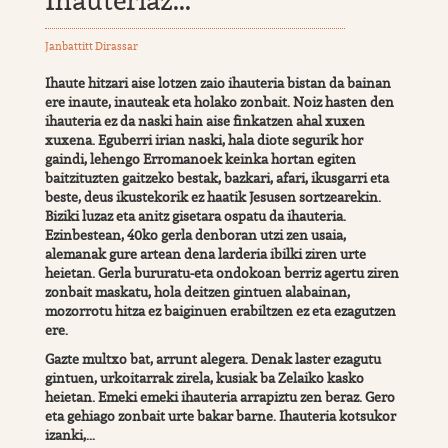
Ihauteriaz...
Janbattitt Dirassar
Ihaute hitzari aise lotzen zaio ihauteria bistan da bainan
ere inaute, inauteak eta holako zonbait. Noiz hasten den
ihauteria ez da naski hain aise finkatzen ahal xuxen
xuxena. Eguberri irian naski, hala diote segurik hor
gaindi, lehengo Erromanoek keinka hortan egiten
baitzituzten gaitzeko bestak, bazkari, afari, ikusgarri eta
beste, deus ikustekorik ez haatik Jesusen sortzearekin.
Biziki luzaz eta anitz gisetara ospatu da ihauteria.
Ezinbestean, 40ko gerla denboran utzi zen usaia,
alemanak gure artean dena larderia ibilki ziren urte
heietan. Gerla bururatu-eta ondokoan berriz agertu ziren
zonbait maskatu, hola deitzen gintuen alabainan,
mozorrotu hitza ez baiginuen erabiltzen ez eta ezagutzen
ere.
Gazte multxo bat, arrunt alegera. Denak laster ezagutu
gintuen, urkoitarrak zirela, kusiak ba Zelaiko kasko
heietan. Emeki emeki ihauteria arrapiztu zen beraz. Gero
eta gehiago zonbait urte bakar barne. Ihauteria kotsukor
izanki,...