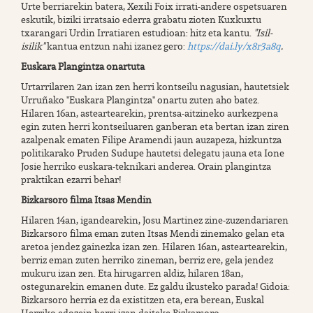
Urte berriarekin batera, Xexili Foix irrati-andere ospetsuaren
eskutik, biziki irratsaio ederra grabatu zioten Kuxkuxtu
txarangari Urdin Irratiaren estudioan: hitz eta kantu.
"Isil-
isilik"
kantua entzun nahi izanez gero:
https://dai.ly/x8r3a8q
.
Euskara Plangintza onartuta
Urtarrilaren 2an izan zen herri kontseilu nagusian, hautetsiek
Urruñako "Euskara Plangintza" onartu zuten aho batez.
Hilaren 16an, asteartearekin, prentsa-aitzineko aurkezpena
egin zuten herri kontseiluaren ganberan eta bertan izan ziren
azalpenak ematen Filipe Aramendi jaun auzapeza, hizkuntza
politikarako Pruden Sudupe hautetsi delegatu jauna eta Ione
Josie herriko euskara-teknikari anderea. Orain plangintza
praktikan ezarri behar!
Bizkarsoro filma Itsas Mendin
Hilaren 14an, igandearekin, Josu Martinez zine-zuzendariaren
Bizkarsoro filma eman zuten Itsas Mendi zinemako gelan eta
aretoa jendez gainezka izan zen. Hilaren 16an, asteartearekin,
berriz eman zuten herriko zineman, berriz ere, gela jendez
mukuru izan zen. Eta hirugarren aldiz, hilaren 18an,
ostegunarekin emanen dute. Ez galdu ikusteko parada! Gidoia:
Bizkarsoro herria ez da existitzen eta, era berean, Euskal