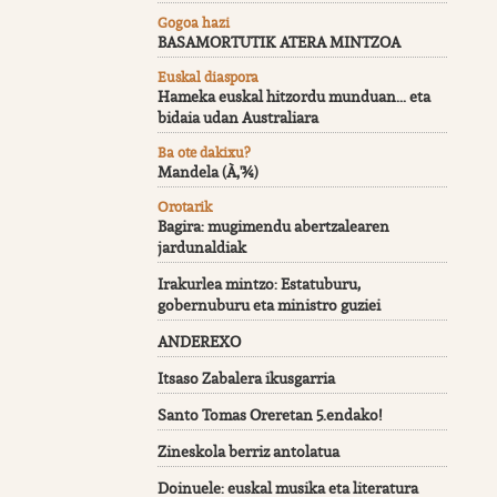
Gogoa hazi
BASAMORTUTIK ATERA MINTZOA
Euskal diaspora
Hameka euskal hitzordu munduan... eta
bidaia udan Australiara
Ba ote dakixu?
Mandela (À‚'¾)
Orotarik
Bagira: mugimendu abertzalearen
jardunaldiak
Irakurlea mintzo: Estatuburu,
gobernuburu eta ministro guziei
ANDEREXO
Itsaso Zabalera ikusgarria
Santo Tomas Oreretan 5.endako!
Zineskola berriz antolatua
Doinuele: euskal musika eta literatura