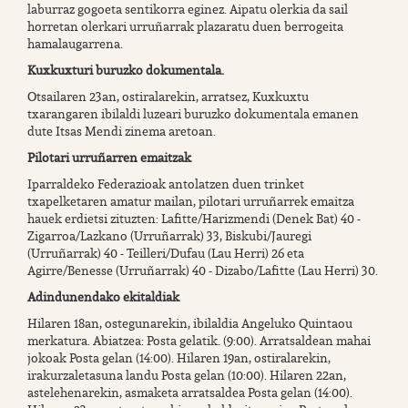
laburraz gogoeta sentikorra eginez. Aipatu olerkia da sail
horretan olerkari urruñarrak plazaratu duen berrogeita
hamalaugarrena.
Kuxkuxturi buruzko dokumentala.
Otsailaren 23an, ostiralarekin, arratsez, Kuxkuxtu
txarangaren ibilaldi luzeari buruzko dokumentala emanen
dute Itsas Mendi zinema aretoan.
Pilotari urruñarren emaitzak
Iparraldeko Federazioak antolatzen duen trinket
txapelketaren amatur mailan, pilotari urruñarrek emaitza
hauek erdietsi zituzten: Lafitte/Harizmendi (Denek Bat) 40 -
Zigarroa/Lazkano (Urruñarrak) 33, Biskubi/Jauregi
(Urruñarrak) 40 - Teilleri/Dufau (Lau Herri) 26 eta
Agirre/Benesse (Urruñarrak) 40 - Dizabo/Lafitte (Lau Herri) 30.
Adindunendako ekitaldiak
Hilaren 18an, ostegunarekin, ibilaldia Angeluko Quintaou
merkatura. Abiatzea: Posta gelatik. (9:00). Arratsaldean mahai
jokoak Posta gelan (14:00). Hilaren 19an, ostiralarekin,
irakurzaletasuna landu Posta gelan (10:00). Hilaren 22an,
astelehenarekin, asmaketa arratsaldea Posta gelan (14:00).