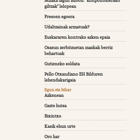
Milaka lagun Bilbon: "Konponbiderako
giltzak" lelopean
Presoen egoera
Udaltzainak armatuak?
Euskararen kontrako azken epaia
Osasun zerbitzuetan maskak berriz
behartuak
Gutieneko soldata
Pello Otxandiano EH Bilduren
lehendakarigaia
Egun eta bihar
Azkenean
Gazte hutsa
Bixintxo
Kasik ehun urte
Oro har