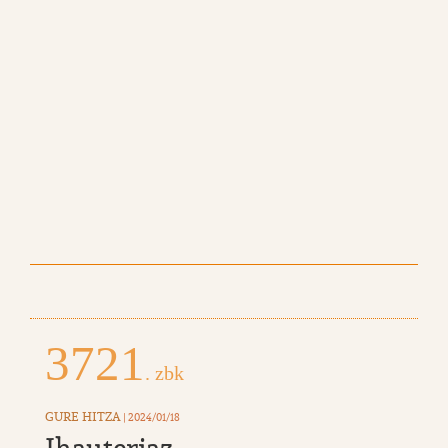
3721
. zbk
GURE HITZA
| 2024/01/18