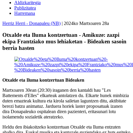
Aldizkaritegia
Publizitatea
Harremana
Herriz Herri - Donapaleu (NB)
| 2024ko Martxoaren 28a
Otxalde eta Iluma kontzertuan - Amikuze: zazpi
ekipa Frantziako mus lehiaketan - Bideaken sasoin
berria hasten
Otxalde eta Iluma kontzertuan Bideaken
Martxoaren 30ean (20:30) iraganen den kantaldi hau "Les
Battements d'Elles" elkarteak antolatzen du. Elkarte hunek minbizia
duten emazteak kultura eta kirola sailetan laguntzen ditu, aktibitate
berezi batzu animatuz. Jarduera horiek laster proposatuak izanen
dira Donapaleuko ospitalean diren pazienteri, eritasunari lotu
isolamendu sozialetik ateratzeko.
Heldu den ibiakoitzeko kontzertuan Otxalde eta Iluma entzuten
ahalko dira. Euskal musika eta kantuzale guziendako ez huts egiteko