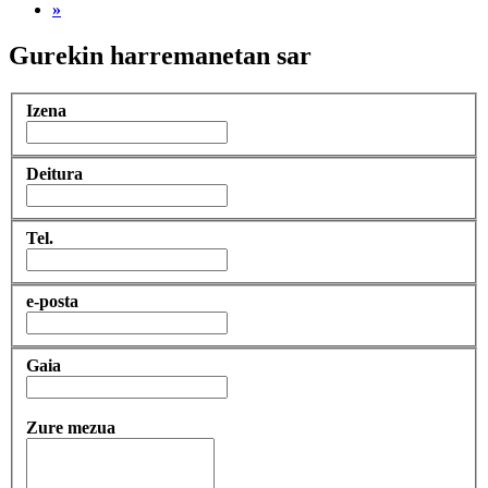
»
Gurekin harremanetan sar
Izena
Deitura
Tel.
e-posta
Gaia
Zure mezua