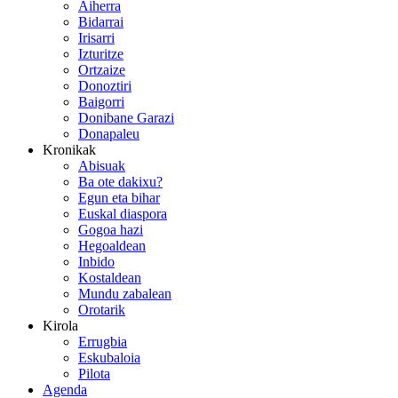
Aiherra
Bidarrai
Irisarri
Izturitze
Ortzaize
Donoztiri
Baigorri
Donibane Garazi
Donapaleu
Kronikak
Abisuak
Ba ote dakixu?
Egun eta bihar
Euskal diaspora
Gogoa hazi
Hegoaldean
Inbido
Kostaldean
Mundu zabalean
Orotarik
Kirola
Errugbia
Eskubaloia
Pilota
Agenda