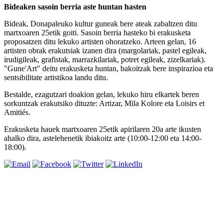
Bideaken sasoin berria aste huntan hasten
Bideak, Donapaleuko kultur guneak bere ateak zabaltzen ditu
martxoaren 25etik goiti. Sasoin berria hasteko bi erakusketa
proposatzen ditu lekuko artisten ohoratzeko. Arteen gelan, 16
artisten obrak erakutsiak izanen dira (margolariak, pastel egileak,
irudigileak, grafistak, marrazkilariak, potret egileak, zizelkariak).
"Gune'Art" deitu erakusketa huntan, bakoitzak bere inspirazioa eta
sentsibilitate artistikoa landu ditu.
Bestalde, ezagutzari doakion gelan, lekuko hiru elkartek beren
sorkuntzak erakutsiko dituzte: Artizar, Mila Kolore eta Loisirs et
Amitiés.
Erakusketa hauek martxoaren 25etik apirilaren 20a arte ikusten
ahalko dira, astelehenetik ibiakoitz arte (10:00-12:00 eta 14:00-
18:00).