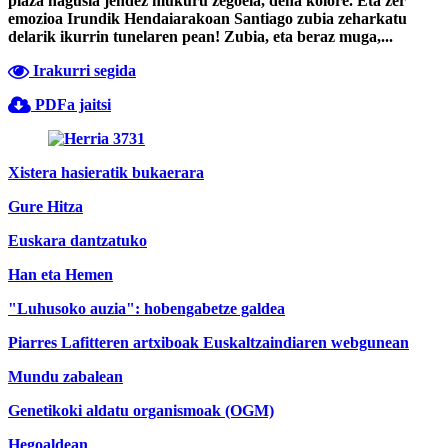
plaza nagusia jendez mukuru zegoela, dena kolore. Eta zer
emozioa Irundik Hendaiarakoan Santiago zubia zeharkatu
delarik ikurrin tunelaren pean! Zubia, eta beraz muga,...
Irakurri segida
PDFa jaitsi
Xistera hasieratik bukaerara
Gure Hitza
Euskara dantzatuko
Han eta Hemen
"Luhusoko auzia": hobengabetze galdea
Piarres Lafitteren artxiboak Euskaltzaindiaren webgunean
Mundu zabalean
Genetikoki aldatu organismoak (OGM)
Hegoaldean