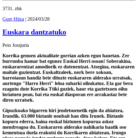
3731
. zbk
Gure Hitza
| 2024/03/28
Euskara dantzatuko
Peio Jorajuria
Korrika genuen aktualitate gorrian azken egun hauetan. Zer
burrunba hamar bat egunez Euskal Herri osoan! Soberakina,
euskararentzat amodiorik ez dutenentzat. Atsegina, euskararen
maitale guzientzat. Euskaltzaleek, nork bere xokoan,
harrotasun handiz bete dituzte euskararen alderako urratsak,
aurtengo "Harro Herri" leloa suharki oihukatuz. Eta gar bera
ezagutu dute Korrika Ttiki guziek, haur eta gaztetxoen oihu
loriatuen pean, bai eta euskal diasporan ere arrakastaz bete
diren urratsek.
Gipuzkoako bigarren hiri jendetsuenetik egin da abiatzea,
Irundik. 63.000 biztanle nonbait han ditu Irunek. Biztanle
kopuru ederra, baina euskal hiztunen kopurua askoz
mendreagoa du. Euskararen alderako nahikaria haatik oso
kementsua duela erakutsi du Korrikaren abiatzean, Irungo