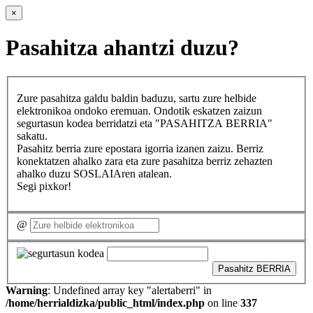
×
Pasahitza ahantzi duzu?
Zure pasahitza galdu baldin baduzu, sartu zure helbide
elektronikoa ondoko eremuan. Ondotik eskatzen zaizun
segurtasun kodea berridatzi eta "PASAHITZA BERRIA"
sakatu.
Pasahitz berria zure epostara igorria izanen zaizu. Berriz
konektatzen ahalko zara eta zure pasahitza berriz zehazten
ahalko duzu SOSLAIAren atalean.
Segi pixkor!
@
Pasahitz BERRIA
Warning
: Undefined array key "alertaberri" in
/home/herrialdizka/public_html/index.php
on line
337