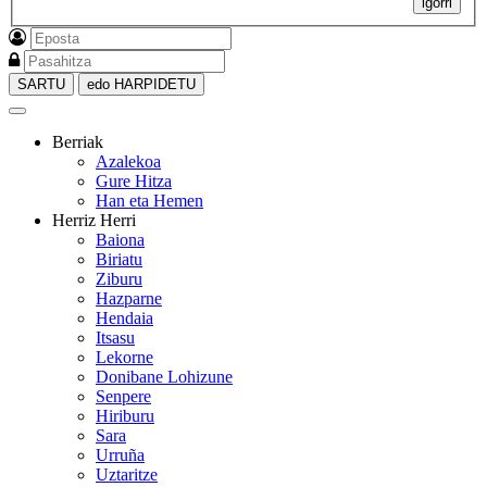
igorri
SARTU
edo HARPIDETU
Berriak
Azalekoa
Gure Hitza
Han eta Hemen
Herriz Herri
Baiona
Biriatu
Ziburu
Hazparne
Hendaia
Itsasu
Lekorne
Donibane Lohizune
Senpere
Hiriburu
Sara
Urruña
Uztaritze