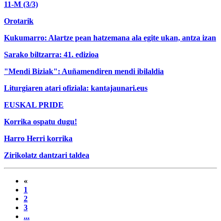
11-M (3/3)
Orotarik
Kukumarro: Alartze pean hatzemana ala egite ukan, antza izan
Sarako biltzarra: 41. edizioa
"Mendi Biziak": Auñamendiren mendi ibilaldia
Liturgiaren atari ofiziala: kantajaunari.eus
EUSKAL PRIDE
Korrika ospatu dugu!
Harro Herri korrika
Zirikolatz dantzari taldea
«
1
2
3
...