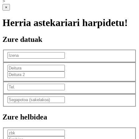
>
×
Herria astekariari harpidetu!
Zure datuak
Zure helbidea