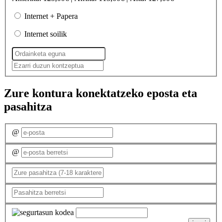
Internet + Papera
Internet soilik
Zure kontura konektatzeko eposta eta
pasahitza
@
@