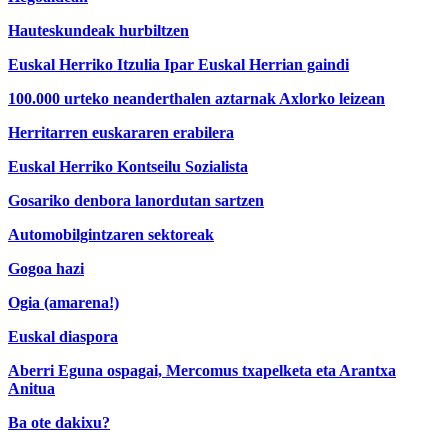
Hauteskundeak hurbiltzen
Euskal Herriko Itzulia Ipar Euskal Herrian gaindi
100.000 urteko neanderthalen aztarnak Axlorko leizean
Herritarren euskararen erabilera
Euskal Herriko Kontseilu Sozialista
Gosariko denbora lanordutan sartzen
Automobilgintzaren sektoreak
Gogoa hazi
Ogia (amarena!)
Euskal diaspora
Aberri Eguna ospagai, Mercomus txapelketa eta Arantxa
Anitua
Ba ote dakixu?