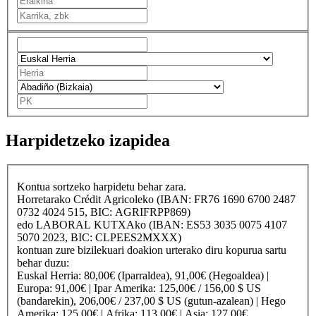
Harpidetzeko izapidea
Kontua sortzeko harpidetu behar zara.
Horretarako
Crédit Agricole
ko (IBAN: FR76 1690 6700 2487
0732 4024 515, BIC: AGRIFRPP869)
edo
LABORAL KUTXA
ko (IBAN: ES53 3035 0075 4107
5070 2023, BIC: CLPEES2MXXX)
kontuan zure bizilekuari doakion urterako diru kopurua sartu
behar duzu:
Euskal Herria
: 80,00€ (Iparraldea), 91,00€ (Hegoaldea) |
Europa
: 91,00€ |
Ipar Amerika
: 125,00€ / 156,00 $ US
(bandarekin), 206,00€ / 237,00 $ US (gutun-azalean) |
Hego
Amerika
: 125,00€ |
Afrika
: 113,00€ |
Asia
: 127,00€