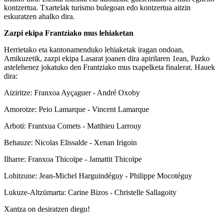
kontzertua. Txartelak turismo bulegoan edo kontzertua aitzin
eskuratzen ahalko dira.
Zazpi ekipa
Frantziako mus lehiaketan
Herrietako eta kantonamenduko lehiaketak iragan ondoan,
Amikuzetik, zazpi ekipa Lasarat joanen dira apirilaren 1ean, Pazko
astelehenez jokatuko den Frantziako mus txapelketa finalerat. Hauek
dira:
Aiziritze: Franxoa Ayçaguer - André Oxoby
Amorotze: Peio Lamarque - Vincent Lamarque
Arboti: Frantxua Comets - Matthieu Larrouy
Behauze: Nicolas Elissalde - Xenan Irigoin
Ilharre: Franxoa Thicoïpe - Jamattit Thicoïpe
Lohitzune: Jean-Michel Harguindéguy - Philippe Mocotéguy
Lukuze-Altzümarta: Carine Bizos - Christelle Sallagoity
Xantza on desiratzen diegu!