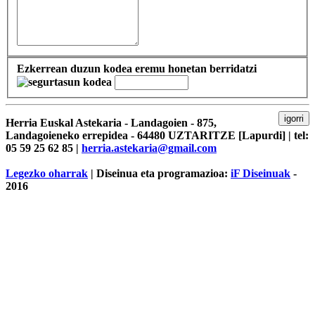
Ezkerrean duzun kodea eremu honetan berridatzi
igorri
Herria Euskal Astekaria - Landagoien - 875,
Landagoieneko errepidea - 64480 UZTARITZE [Lapurdi] | tel:
05 59 25 62 85 |
herria.astekaria@gmail.com
Legezko oharrak
| Diseinua eta programazioa:
iF Diseinuak
-
2016