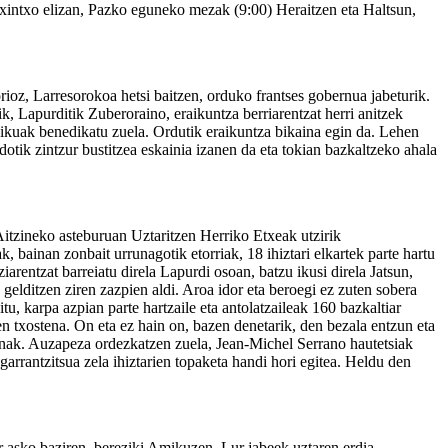
ixintxo elizan, Pazko eguneko mezak (9:00) Heraitzen eta Haltsun,
rioz, Larresorokoa hetsi baitzen, orduko frantses gobernua jabeturik.
k, Lapurditik Zuberoraino, eraikuntza berriarentzat herri anitzek
ikuak benedikatu zuela. Ordutik eraikuntza bikaina egin da. Lehen
ik zintzur bustitzea eskainia izanen da eta tokian bazkaltzeko ahala
Aitzineko asteburuan Uztaritzen Herriko Etxeak utzirik
, bainan zonbait urrunagotik etorriak, 18 ihiztari elkartek parte hartu
iarentzat barreiatu direla Lapurdi osoan, batzu ikusi direla Jatsun,
elditzen ziren zazpien aldi. Aroa idor eta beroegi ez zuten sobera
tu, karpa azpian parte hartzaile eta antolatzaileak 160 bazkaltiar
een txostena. On eta ez hain on, bazen denetarik, den bezala entzun eta
enak. Auzapeza ordezkatzen zuela, Jean-Michel Serrano hautetsiak
 garrantzitsua zela ihiztarien topaketa handi hori egitea. Heldu den
r asko baziren, bereziki Amikuzen. Lur jabeek uztaren erdia