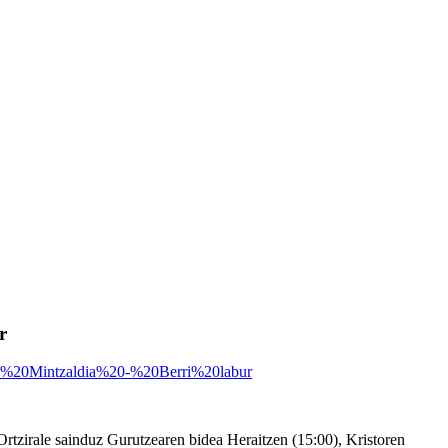
r
rtzirale sainduz
Gurutzearen bidea Heraitzen (15:00), Kristoren