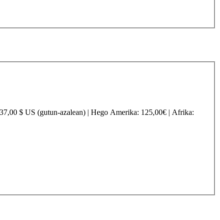
237,00 $ US (gutun-azalean) |
Hego Amerika
: 125,00€ |
Afrika
: