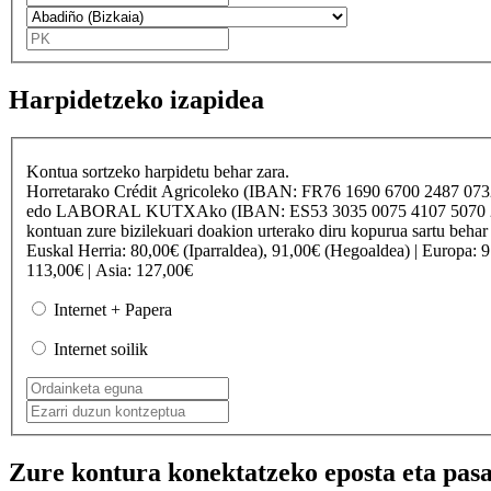
Harpidetzeko izapidea
Kontua sortzeko harpidetu behar zara.
Horretarako
Crédit Agricole
ko (IBAN: FR76 1690 6700 2487 07
edo
LABORAL KUTXA
ko (IBAN: ES53 3035 0075 4107 50
kontuan zure bizilekuari doakion urterako diru kopurua sartu behar
Euskal Herria
: 80,00€ (Iparraldea), 91,00€ (Hegoaldea) |
Europa
: 
113,00€ |
Asia
: 127,00€
Internet + Papera
Internet soilik
Zure kontura konektatzeko eposta eta pasa