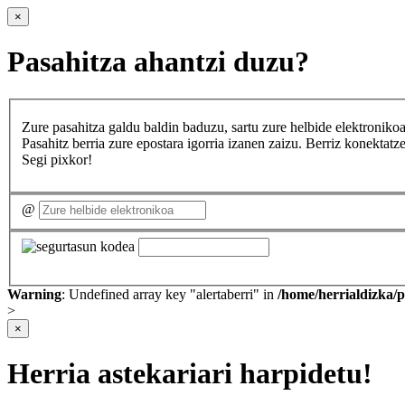
×
Pasahitza ahantzi duzu?
Zure pasahitza galdu baldin baduzu, sartu zure helbide elektron
Pasahitz berria zure epostara igorria izanen zaizu. Berriz konekta
Segi pixkor!
@
Warning
: Undefined array key "alertaberri" in
/home/herrialdizka/
>
×
Herria astekariari harpidetu!