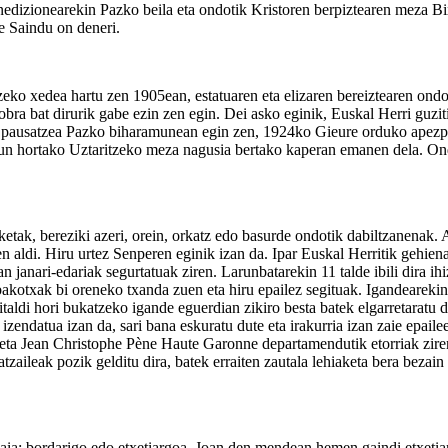
nedizionearekin Pazko beila eta ondotik Kristoren berpiztearen meza B
e Saindu on deneri.
tzeko xedea hartu zen 1905ean, estatuaren eta elizaren bereiztearen ondo
bra bat dirurik gabe ezin zen egin. Dei asko eginik, Euskal Herri guziti
ren pausatzea Pazko biharamunean egin zen, 1924ko Gieure orduko apezp
un hortako Uztaritzeko meza nagusia bertako kaperan emanen dela. Ondot
etak, bereziki azeri, orein, orkatz edo basurde ondotik dabiltzanenak. 
 aldi. Hiru urtez Senperen eginik izan da. Ipar Euskal Herritik gehienak
 janari-edariak segurtatuak ziren. Larunbatarekin 11 talde ibili dira ihiz
otxak bi oreneko txanda zuen eta hiru epailez segituak. Igandearekin g
taldi hori bukatzeko igande eguerdian zikiro besta batek elgarretaratu di
izendatua izan da, sari bana eskuratu dute eta irakurria izan zaie epail
t eta Jean Christophe Pène Haute Garonne departamendutik etorriak zir
tzaileak pozik gelditu dira, batek erraiten zautala lehiaketa bera bezain
aia: bordarigo edo etxetiargoa. Joan den mendean hemen gaindi etxetia