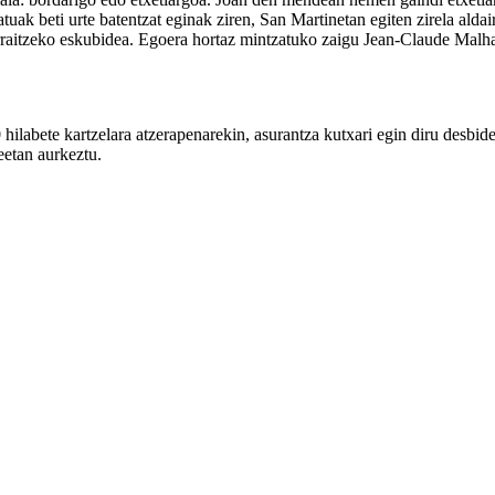
tuak beti urte batentzat eginak ziren, San Martinetan egiten zirela alda
jarraitzeko eskubidea. Egoera hortaz mintzatuko zaigu Jean-Claude Malh
labete kartzelara atzerapenarekin, asurantza kutxari egin diru desbider
eetan aurkeztu.