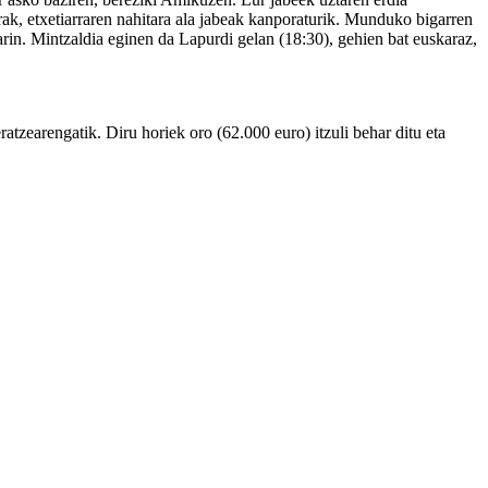
irak, etxetiarraren nahitara ala jabeak kanporaturik. Munduko bigarren
arin. Mintzaldia eginen da Lapurdi gelan (18:30), gehien bat euskaraz,
atzearengatik. Diru horiek oro (62.000 euro) itzuli behar ditu eta