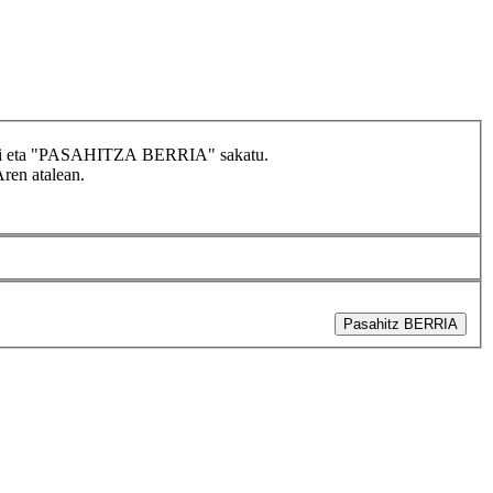
idatzi eta "PASAHITZA BERRIA" sakatu.
Aren atalean.
Pasahitz BERRIA