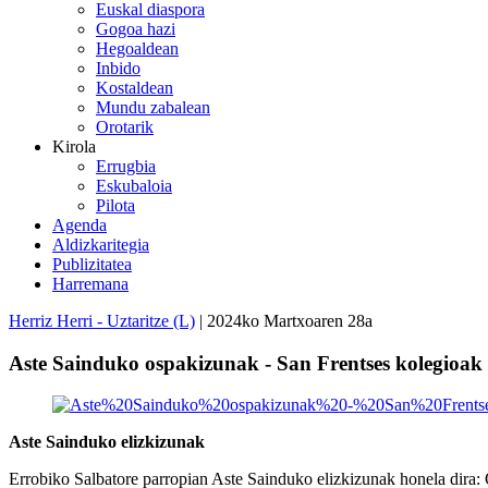
Euskal diaspora
Gogoa hazi
Hegoaldean
Inbido
Kostaldean
Mundu zabalean
Orotarik
Kirola
Errugbia
Eskubaloia
Pilota
Agenda
Aldizkaritegia
Publizitatea
Harremana
Herriz Herri - Uztaritze (L)
| 2024ko Martxoaren 28a
Aste Sainduko ospakizunak - San Frentses kolegioak 10
Aste Sainduko elizkizunak
Errobiko Salbatore parropian Aste Sainduko elizkizunak honela dira: