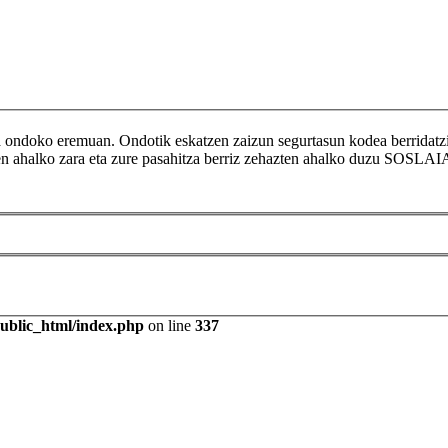
ikoa ondoko eremuan. Ondotik eskatzen zaizun segurtasun kodea berr
tzen ahalko zara eta zure pasahitza berriz zehazten ahalko duzu SOSLAI
public_html/index.php
on line
337