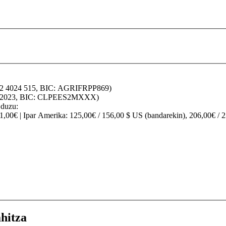
32 4024 515, BIC: AGRIFRPP869)
70 2023, BIC: CLPEES2MXXX)
 duzu:
91,00€ |
Ipar Amerika
: 125,00€ / 156,00 $ US (bandarekin), 206,00€ / 
hitza