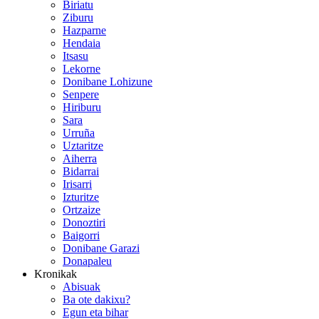
Biriatu
Ziburu
Hazparne
Hendaia
Itsasu
Lekorne
Donibane Lohizune
Senpere
Hiriburu
Sara
Urruña
Uztaritze
Aiherra
Bidarrai
Irisarri
Izturitze
Ortzaize
Donoztiri
Baigorri
Donibane Garazi
Donapaleu
Kronikak
Abisuak
Ba ote dakixu?
Egun eta bihar