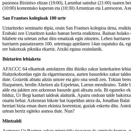
pasionea Bixintxo elizan (19:00), Larunbat sainduz
(21:00) suaren be
(10:00) komentuko kaperan eta (10:30) Arruntzan eta Larresoron. Ast
San Frantses kolegioak 100 urte
Uztaritzeko seminario ttipia, orain San Frantses kolegioa dena, eraiki
Erabaki zen Uztaritzen kasko batean berria eraikitzea. Bainan holako o
hilabete eta urtetan zehar diru emaitzak egin zituzten. Lehen harria
harriaren pausatzearen 100. urtemuga apirilaren 14an ospatuko da, eg
ere bakotxak piknika ekarriz. Atxiki eguna oraindanik.
Ihiztarien lehiaketa
AFACCC 64 elkarteak antolatzen ditu ihiziko zakur lasterkarien lehiak
Haitzekobordan egin da elgarretaratzea, aurten basurdeko zakur taldeen
dute. Goizetik abiatu aitzin umore eta giro ona sendi zen. Tokian berean
Hazparnen, berdin Ahetzen ala Ezpeletan, Larrun mendiraino. Talde bak
alde eta jakiten zen azkenean basurde guti altxatu zela. Bi eguneko eki
bilduz, Ur Begi kantari taldeak alaiturik. Apairu ondoan talde bakotxa 
onartu behar. Azkenean bikote bat txapeldun atera da, Jonathan Bala
herriari bizia eman duen ekintza horrentzat, guziak eskertu ditu. Antola
urtean berriz egiteko asmoa dute. Nun?
Mintzaldi
Aurtengo Ur Begiren azken mintzaldia iraganen da ortzirale huntan, g