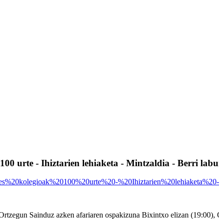
0 urte - Ihiztarien lehiaketa - Mintzaldia - Berri labu
Ortzegun Sainduz azken afariaren ospakizuna Bixintxo elizan (19:00), O