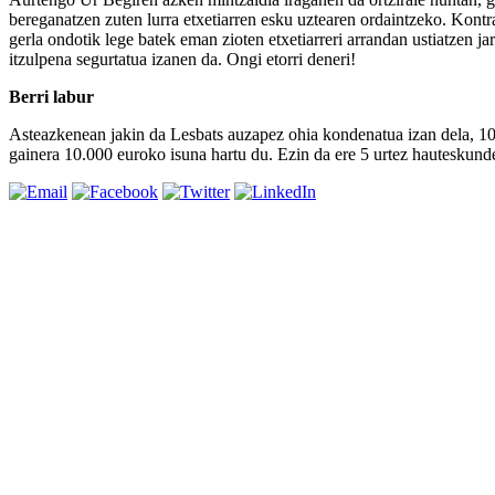
bereganatzen zuten lurra etxetiarren esku uztearen ordaintzeko. Kontra
gerla ondotik lege batek eman zioten etxetiarreri arrandan ustiatzen 
itzulpena segurtatua izanen da. Ongi etorri deneri!
Berri labur
Asteazkenean jakin da Lesbats auzapez ohia kondenatua izan dela, 10 hi
gainera 10.000 euroko isuna hartu du. Ezin da ere 5 urtez hauteskund