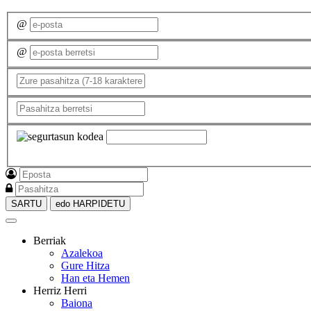
@
@
SARTU
edo HARPIDETU
Berriak
Azalekoa
Gure Hitza
Han eta Hemen
Herriz Herri
Baiona