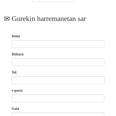
Gurekin harremanetan sar
Izena
Deitura
Tel.
e-posta
Gaia