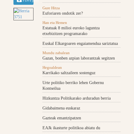
PDFa jaitsi
Gure Hitza
Euforiaren ondotik zer?
Han eta Hemen
Estatuak 8 milioi euroko laguntza
etxebizitzen programarako
Euskal Elkargoaren engaiamendua sariztatua
Mundu zabalean
Gazan, bonben azpian laborantzak segitzen
Hegoaldean
Karrikako saltzaileen sostenguz
Urte politiko berriko lehen Gobernu
Kontseilua
Hizkuntza Politikarako arduradun berria
Gidabaimena euskaraz
Gazteak emantzipatzen
EAJk ikasturte politikoa abiatu du