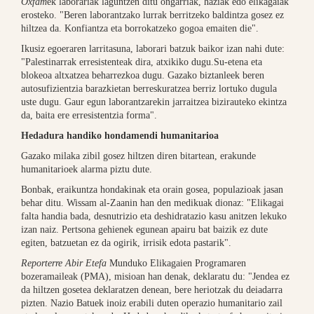
Oxfam
ek laborariak laguntzen ditu ongarriak, haziak edo elikagaiak
erosteko. "Beren laborantzako lurrak berritzeko baldintza gosez ez
hiltzea da. Konfiantza eta borrokatzeko gogoa emaiten die".
Ikusiz egoeraren larritasuna, laborari batzuk baikor izan nahi dute:
"Palestinarrak erresistenteak dira, atxikiko dugu.Su-etena eta
blokeoa altxatzea beharrezkoa dugu. Gazako biztanleek beren
autosufizientzia barazkietan berreskuratzea berriz lortuko dugula
uste dugu. Gaur egun laborantzarekin jarraitzea bizirauteko ekintza
da, baita ere erresistentzia forma".
Hedadura handiko hondamendi humanitarioa
Gazako milaka zibil gosez hiltzen diren bitartean, erakunde
humanitarioek alarma piztu dute.
Bonbak, eraikuntza hondakinak eta orain gosea, populazioak jasan
behar ditu. Wissam al-Zaanin han den medikuak dionaz: "Elikagai
falta handia bada, desnutrizio eta deshidratazio kasu anitzen lekuko
izan naiz. Pertsona gehienek egunean apairu bat baizik ez dute
egiten, batzuetan ez da ogirik, irrisik edota pastarik".
Reporterre Abir Etefa
Munduko Elikagaien Programaren
bozeramaileak (PMA), misioan han denak, deklaratu du: "Jendea ez
da hiltzen gosetea deklaratzen denean, bere heriotzak du deiadarra
pizten. Nazio Batuek inoiz erabili duten operazio humanitario zail