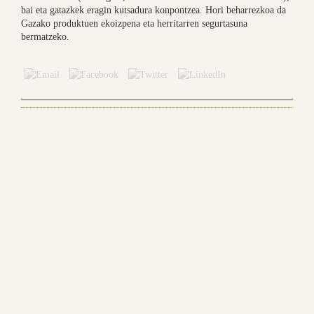
bai eta gatazkek eragin kutsadura konpontzea. Hori beharrezkoa da
Gazako produktuen ekoizpena eta herritarren segurtasuna
bermatzeko.