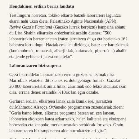
Hondakinen erdian berriz landatu
Testuinguru horretan, tokiko elkarte batzuk laborarieri laguntza
ekarri nahi ukan diete. Palestinako Aginte Nazionalak (APN),
Revive Gaza's Farmland
(Gazako lurrak berpiztu) kanpaina abiatu
du.Lisa Shahin elkarteko ordezkariak
azaldu duenez: "500
laborarirekin harremanetan izaten jarraitzen dugu eta horietako 162
babestea lortu dugu. Haziak emanen dizkiegu, batez ere barazkienak
(konkonbreak, tomateak, alberjiniak, kuiatxoak, piperrak...) ahalik
eta jende gehieneri jatera emaiteko".
Laborantzaren biziraupena
Gaza iparraldeko laborantzako eremu guziak suntsituak dira.
Marrubiak ekoizten dituztenek ez dute gehiago funtsik. Gazako
20.000 laborarietatik anitz hilak, zaurituak edo lekuz aldatuak izan
dira, errana denez oraindik %10ak lan egin dezake.
Gerlaren erdian, elkarteen lanak zaila izanik ere, jarraitzen
du.Mahmoud Alsaqqa
Oxfam
eko programaren zuzendariak zioen:
"Gerla baino lehen, elkartea programa batean ari zen lanean,
laborarien ekoizpen katea azkartzeko, haien kalitatea eta ekoizpena
hobetzeko eta kanpoko merkatuetarako sarbideak lortzeko. Orain
laborantzaren biziraupenaren alde borrokatzen ari gira".