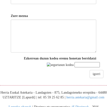
Zure mezua
Ezkerrean duzun kodea eremu honetan berridatzi
igorri
Herria Euskal Astekaria - Landagoien - 875, Landagoieneko errepidea - 64480
UZTARITZE [Lapurdi] | tel: 05 59 25 62 85 |
herria.astekaria@gmail.com
Legezko oharrak
| Diseinua eta programazioa:
iF Diseinuak
- 2016