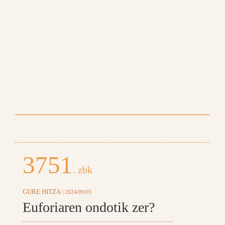
3751
. zbk
GURE HITZA
| 2024/09/05
Euforiaren ondotik zer?