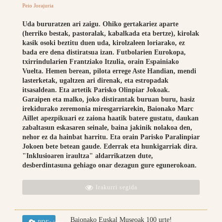
Peio Jorajuria
Uda bururatzen ari zaigu. Ohiko gertakariez aparte
(herriko bestak, pastoralak, kabalkada eta bertze), kirolak
kasik osoki beztitu duen uda, kirolzaleen loriarako, ez
bada ere dena distiratsua izan. Futbolarien Eurokopa,
txirrindularien Frantziako Itzulia, orain Espainiako
Vuelta. Hemen berean, pilota errege Aste Handian, mendi
lasterketak, ugaltzen ari direnak, eta estropadak
itsasaldean. Eta artetik Parisko Olinpiar Jokoak.
Garaipen eta malko, joko distirantak buruan buru, hasiz
irekidurako zeremonia miresgarriarekin, Baionako Marc
Aillet apezpikuari ez zaiona haatik batere gustatu, daukan
zabaltasun eskasaren seinale, baina jakinik nolakoa den,
nehor ez da hainbat harritu. Eta orain Parisko Paralinpiar
Jokoen bete betean gaude. Ederrak eta hunkigarriak dira.
"Inklusioaren iraultza" aldarrikatzen dute,
desberdintasuna gehiago onar dezagun gure egunerokoan.
Irakurri segida
Baionako Euskal Museoak 100 urte!