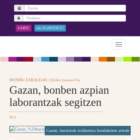
SARTU
edo HARPIDETU
MUNDU ZABALEAN
| 2024ko Irailaren 05a
Gazan, bonben azpian
laborantzak segitzen
M.O.
Gazan, baratzeak eraikuntza hondakinen artean