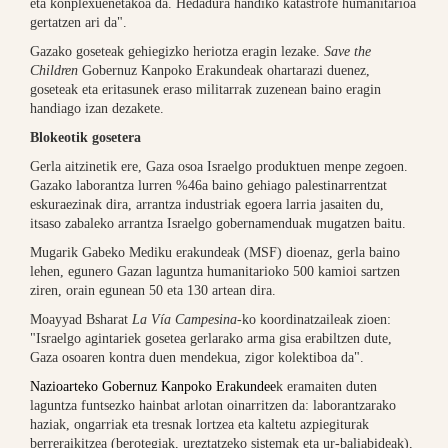
eta konplexuenetakoa da. Hedadura handiko katastrofe humanitarioa
gertatzen ari da".
Gazako goseteak gehiegizko heriotza eragin lezake.
Save the
Children
Gobernuz Kanpoko Erakundeak ohartarazi duenez,
goseteak eta eritasunek eraso militarrak zuzenean baino eragin
handiago izan dezakete.
Blokeotik gosetera
Gerla aitzinetik ere, Gaza osoa Israelgo produktuen menpe zegoen.
Gazako laborantza lurren %46a baino gehiago palestinarrentzat
eskuraezinak dira, arrantza industriak egoera larria jasaiten du,
itsaso zabaleko arrantza Israelgo gobernamenduak mugatzen baitu.
Mugarik Gabeko Mediku erakundeak (MSF) dioenaz, gerla baino
lehen, egunero Gazan laguntza humanitarioko 500 kamioi sartzen
ziren, orain egunean 50 eta 130 artean dira.
Moayyad Bsharat
La Vía Campesina-
ko koordinatzaileak zioen:
"Israelgo agintariek gosetea gerlarako arma gisa erabiltzen dute,
Gaza osoaren kontra duen mendekua, zigor kolektiboa da".
Nazioarteko Gobernuz Kanpoko Erakundee
k eramaiten duten
laguntza funtsezko hainbat arlotan oinarritzen da: laborantzarako
haziak, ongarriak eta tresnak lortzea eta kaltetu azpiegiturak
berreraikitzea (berotegiak, ureztatzeko sistemak eta ur-baliabideak),