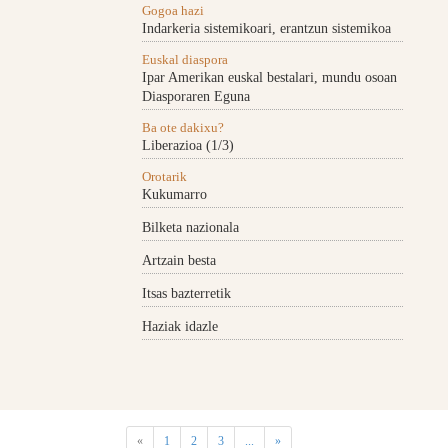
Gogoa hazi
Indarkeria sistemikoari, erantzun sistemikoa
Euskal diaspora
Ipar Amerikan euskal bestalari, mundu osoan
Diasporaren Eguna
Ba ote dakixu?
Liberazioa (1/3)
Orotarik
Kukumarro
Bilketa nazionala
Artzain besta
Itsas bazterretik
Haziak idazle
«
1
2
3
...
»