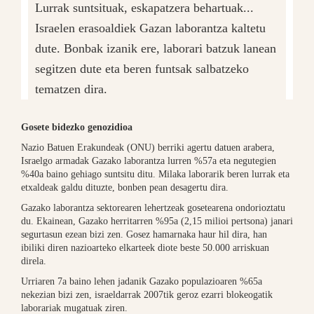
Lurrak suntsituak, eskapatzera behartuak...
Israelen erasoaldiek Gazan laborantza kaltetu
dute. Bonbak izanik ere, laborari batzuk lanean
segitzen dute eta beren funtsak salbatzeko
tematzen dira.
Gosete bidezko genozidioa
Nazio Batuen Erakundeak (ONU) berriki agertu datuen arabera,
Israelgo armadak Gazako laborantza lurren %57a eta negutegien
%40a baino gehiago suntsitu ditu. Milaka laborarik beren lurrak eta
etxaldeak galdu dituzte, bonben pean desagertu dira.
Gazako laborantza sektorearen lehertzeak gosetearena ondorioztatu
du. Ekainean, Gazako herritarren %95a (2,15 milioi pertsona) janari
segurtasun ezean bizi zen. Gosez hamarnaka haur hil dira, han
ibiliki diren nazioarteko elkarteek diote beste 50.000 arriskuan
direla.
Urriaren 7a baino lehen jadanik Gazako populazioaren %65a
nekezian bizi zen, israeldarrak 2007tik geroz ezarri blokeogatik
laborariak mugatuak ziren.