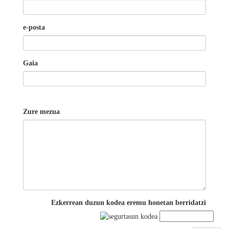
e-posta
Gaia
Zure mezua
Ezkerrean duzun kodea eremu honetan berridatzi