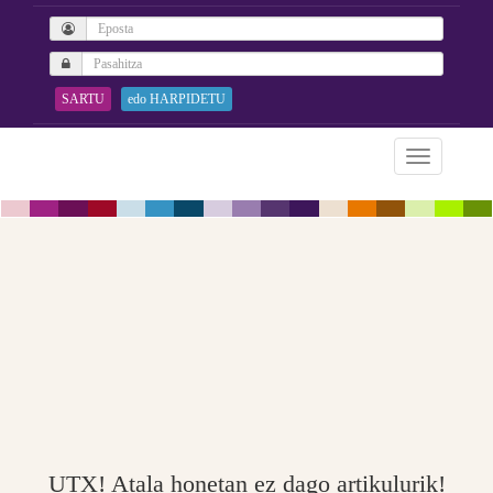
SARTU
edo HARPIDETU
UTX! Atala honetan ez dago artikulurik!