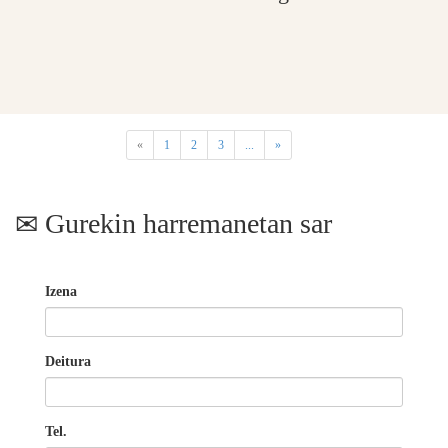
«
1
2
3
...
»
Gurekin harremanetan sar
Izena
Deitura
Tel.