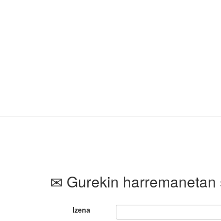
Gurekin harremanetan 
Izena