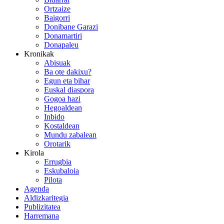
Ortzaize
Baigorri
Donibane Garazi
Donamartiri
Donapaleu
Kronikak
Abisuak
Ba ote dakixu?
Egun eta bihar
Euskal diaspora
Gogoa hazi
Hegoaldean
Inbido
Kostaldean
Mundu zabalean
Orotarik
Kirola
Errugbia
Eskubaloia
Pilota
Agenda
Aldizkaritegia
Publizitatea
Harremana