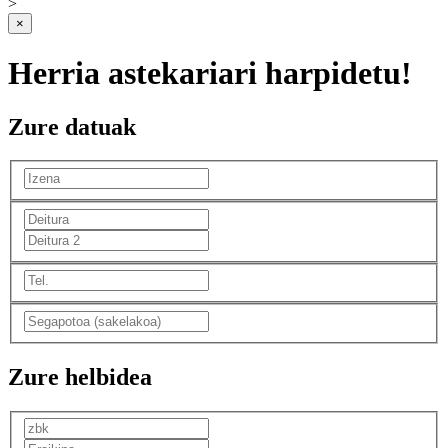
>
×
Herria astekariari harpidetu!
Zure datuak
Zure helbidea