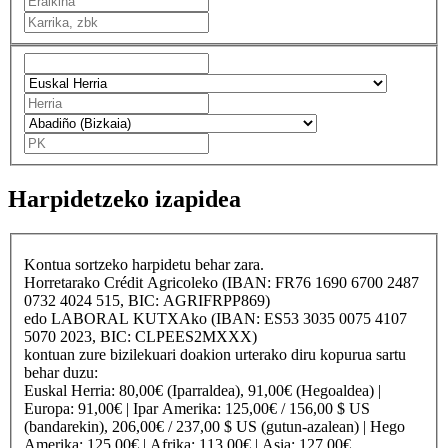
Harpidetzeko izapidea
Kontua sortzeko harpidetu behar zara.
Horretarako
Crédit Agricole
ko (IBAN: FR76 1690 6700 2487
0732 4024 515, BIC: AGRIFRPP869)
edo
LABORAL KUTXA
ko (IBAN: ES53 3035 0075 4107
5070 2023, BIC: CLPEES2MXXX)
kontuan zure bizilekuari doakion urterako diru kopurua sartu
behar duzu:
Euskal Herria
: 80,00€ (Iparraldea), 91,00€ (Hegoaldea) |
Europa
: 91,00€ |
Ipar Amerika
: 125,00€ / 156,00 $ US
(bandarekin), 206,00€ / 237,00 $ US (gutun-azalean) |
Hego
Amerika
: 125,00€ |
Afrika
: 113,00€ |
Asia
: 127,00€