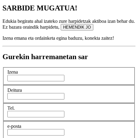
SARBIDE MUGATUA!
Edukia begiratu ahal izateko zure harpidetzak aktiboa izan behar du.
Ez bazara oraindik harpidetu,
HEMENDIK JO
Izena emana eta ordainketa egina baduzu, konekta zaitez!
Gurekin harremanetan sar
Izena
Deitura
Tel.
e-posta