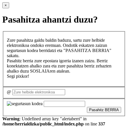
×
Pasahitza ahantzi duzu?
Zure pasahitza galdu baldin baduzu, sartu zure helbide
elektronikoa ondoko eremuan. Ondotik eskatzen zaizun
segurtasun kodea berridatzi eta "PASAHITZA BERRIA"
sakatu.
Pasahitz berria zure epostara igorria izanen zaizu. Berriz
konektatzen ahalko zara eta zure pasahitza berriz zehazten
ahalko duzu SOSLAIAren atalean.
Segi pixkor!
@
Pasahitz BERRIA
Warning
: Undefined array key "alertaberri" in
/home/herrialdizka/public_html/index.php
on line
337