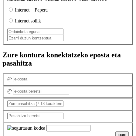
Internet + Papera
Internet soilik
Zure kontura konektatzeko eposta eta
pasahitza
@
@
igorri