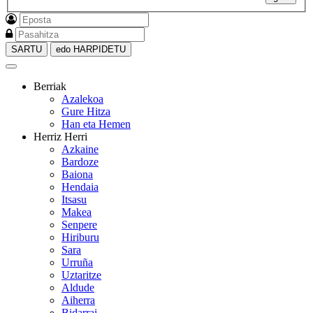
SARTU
edo HARPIDETU
Berriak
Azalekoa
Gure Hitza
Han eta Hemen
Herriz Herri
Azkaine
Bardoze
Baiona
Hendaia
Itsasu
Makea
Senpere
Hiriburu
Sara
Urruña
Uztaritze
Aldude
Aiherra
Bidarrai