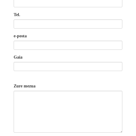
Tel.
e-posta
Gaia
Zure mezua