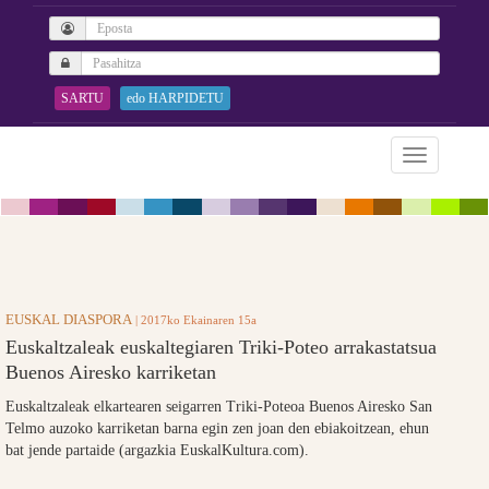
SARTU
edo HARPIDETU
EUSKAL DIASPORA
| 2017ko Ekainaren 15a
Euskaltzaleak euskaltegiaren Triki-Poteo arrakastatsua
Buenos Airesko karriketan
Euskaltzaleak elkartearen seigarren Triki-Poteoa Buenos Airesko San
Telmo auzoko karriketan barna egin zen joan den ebiakoitzean, ehun
bat jende partaide (argazkia EuskalKultura.com).