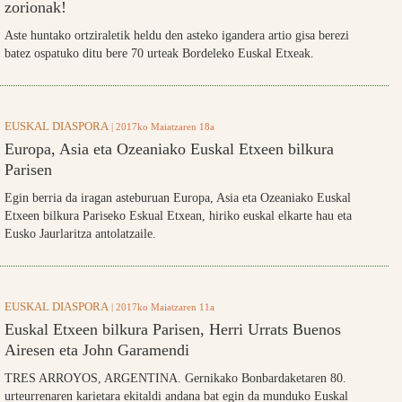
zorionak!
Aste huntako ortziraletik heldu den asteko igandera artio gisa berezi
batez ospatuko ditu bere 70 urteak Bordeleko Euskal Etxeak.
EUSKAL DIASPORA
| 2017ko Maiatzaren 18a
Europa, Asia eta Ozeaniako Euskal Etxeen bilkura
Parisen
Egin berria da iragan asteburuan Europa, Asia eta Ozeaniako Euskal
Etxeen bilkura Pariseko Eskual Etxean, hiriko euskal elkarte hau eta
Eusko Jaurlaritza antolatzaile.
EUSKAL DIASPORA
| 2017ko Maiatzaren 11a
Euskal Etxeen bilkura Parisen, Herri Urrats Buenos
Airesen eta John Garamendi
TRES ARROYOS, ARGENTINA. Gernikako Bonbardaketaren 80.
urteurrenaren karietara ekitaldi andana bat egin da munduko Euskal