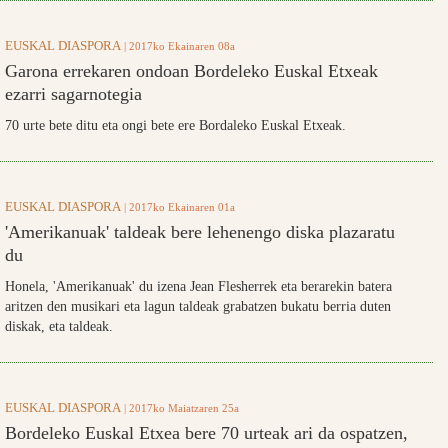
EUSKAL DIASPORA
| 2017ko Ekainaren 08a
Garona errekaren ondoan Bordeleko Euskal Etxeak
ezarri sagarnotegia
70 urte bete ditu eta ongi bete ere Bordaleko Euskal Etxeak.
EUSKAL DIASPORA
| 2017ko Ekainaren 01a
'Amerikanuak' taldeak bere lehenengo diska plazaratu
du
Honela, 'Amerikanuak' du izena Jean Flesherrek eta berarekin batera
aritzen den musikari eta lagun taldeak grabatzen bukatu berria duten
diskak, eta taldeak.
EUSKAL DIASPORA
| 2017ko Maiatzaren 25a
Bordeleko Euskal Etxea bere 70 urteak ari da ospatzen,