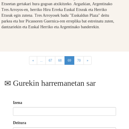
Etxeetan gertakari hura gogoan atxikitzeko. Argazkian, Argentinako
Tres Arroyos-en, herriko Hiru Erreka Euskal Etxeak eta Herriko
Etxeak egin zutena. Tres Arroyosek badu "Euskaldun Plaza" deitu
parkea eta hor Picassoren Guernica-ren erreplika bat estreinatu zuten,
dantzariekin eta Euskal Herriko eta Argentinako banderekin.
(current)
«
...
67
68
69
70
»
Gurekin harremanetan sar
Izena
Deitura