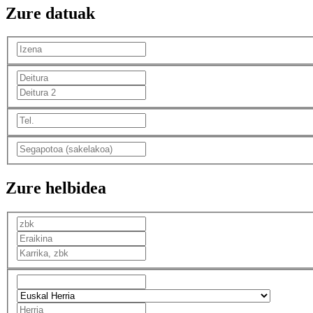
Zure datuak
Zure helbidea