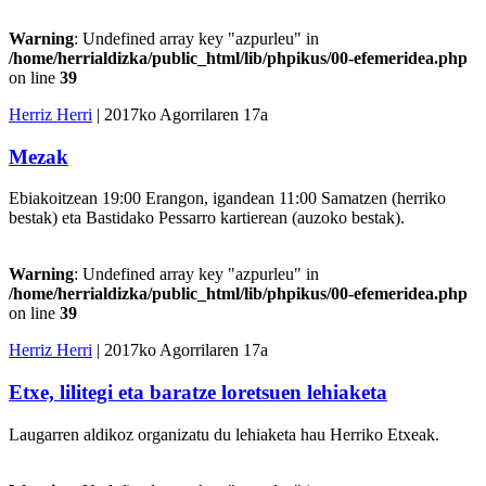
Warning
: Undefined array key "azpurleu" in
/home/herrialdizka/public_html/lib/phpikus/00-efemeridea.php
on line
39
Herriz Herri
| 2017ko Agorrilaren 17a
Mezak
Ebiakoitzean 19:00 Erangon, igandean 11:00 Samatzen (herriko
bestak) eta Bastidako Pessarro kartierean (auzoko bestak).
Warning
: Undefined array key "azpurleu" in
/home/herrialdizka/public_html/lib/phpikus/00-efemeridea.php
on line
39
Herriz Herri
| 2017ko Agorrilaren 17a
Etxe, lilitegi eta baratze loretsuen lehiaketa
Laugarren aldikoz organizatu du lehiaketa hau Herriko Etxeak.