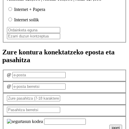
Internet + Papera
Internet soilik
Zure kontura konektatzeko eposta eta
pasahitza
@
@
igorri