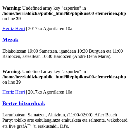
Warning
: Undefined array key "azpurleu" in
/home/herrialdizka/public_html/lib/phpikus/00-efemeridea.php
on line
39
Herriz Herri
| 2017ko Agorrilaren 10a
Mezak
Ebiakoitzean 19:00 Samatzen, igandean 10:30 Burguen eta 11:00
Bardozen, asteartean 10:30 Bardozen (Andre Dena Maria).
Warning
: Undefined array key "azpurleu" in
/home/herrialdizka/public_html/lib/phpikus/00-efemeridea.php
on line
39
Herriz Herri
| 2017ko Agorrilaren 10a
Bertze hitzorduak
Larunbatean, Samatzen, Aintziran, (11:00-02:00), After Beach
Party: tokiko arte eskulangintza erakusketa eta salmenta, wakeboard
eta live grafÀ¯'¬'ti erakustaldi, DJ's.