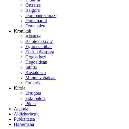
Ortzaize
Baigorri
Donibane Garazi
Donamartiri
Donapaleu
Kronikak
Abisuak
Ba ote dakixu?
Egun eta bihar
Euskal diaspora
Gogoa hazi
Hegoaldean
Inbido
Kostaldean
Mundu zabalean
Orotarik
Kirola
Errugbia
Eskubaloia
Pilota
Agenda
Aldizkaritegia
Publizitatea
Harremana