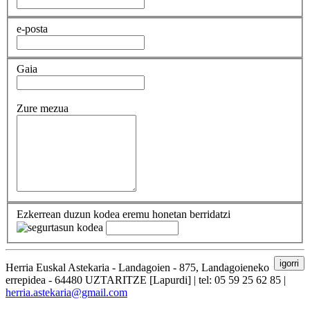
e-posta
Gaia
Zure mezua
Ezkerrean duzun kodea eremu honetan berridatzi
igorri
Herria Euskal Astekaria - Landagoien - 875, Landagoieneko
errepidea - 64480 UZTARITZE [Lapurdi] | tel: 05 59 25 62 85 |
herria.astekaria@gmail.com