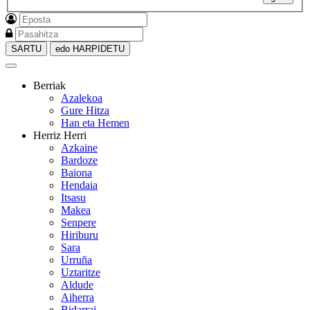
SARTU
edo HARPIDETU
Berriak
Azalekoa
Gure Hitza
Han eta Hemen
Herriz Herri
Azkaine
Bardoze
Baiona
Hendaia
Itsasu
Makea
Senpere
Hiriburu
Sara
Urruña
Uztaritze
Aldude
Aiherra
Bidarrai