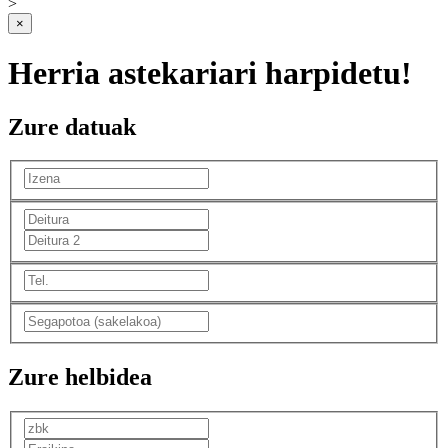
>
×
Herria astekariari harpidetu!
Zure datuak
Zure helbidea