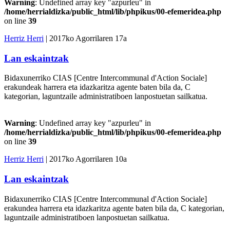
Warning
: Undefined array key "azpurleu" in
/home/herrialdizka/public_html/lib/phpikus/00-efemeridea.php
on line
39
Herriz Herri
| 2017ko Agorrilaren 17a
Lan eskaintzak
Bidaxunerriko CIAS [Centre Intercommunal d'Action Sociale]
erakundeak harrera eta idazkaritza agente baten bila da, C
kategorian, laguntzaile administratiboen lanpostuetan sailkatua.
Warning
: Undefined array key "azpurleu" in
/home/herrialdizka/public_html/lib/phpikus/00-efemeridea.php
on line
39
Herriz Herri
| 2017ko Agorrilaren 10a
Lan eskaintzak
Bidaxunerriko CIAS [Centre Intercommunal d'Action Sociale]
erakundea harrera eta idazkaritza agente baten bila da, C kategorian,
laguntzaile administratiboen lanpostuetan sailkatua.