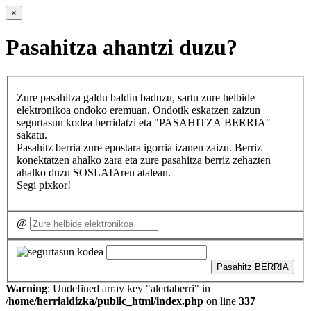
×
Pasahitza ahantzi duzu?
Zure pasahitza galdu baldin baduzu, sartu zure helbide
elektronikoa ondoko eremuan. Ondotik eskatzen zaizun
segurtasun kodea berridatzi eta "PASAHITZA BERRIA"
sakatu.
Pasahitz berria zure epostara igorria izanen zaizu. Berriz
konektatzen ahalko zara eta zure pasahitza berriz zehazten
ahalko duzu SOSLAIAren atalean.
Segi pixkor!
@
Pasahitz BERRIA
Warning
: Undefined array key "alertaberri" in
/home/herrialdizka/public_html/index.php
on line
337