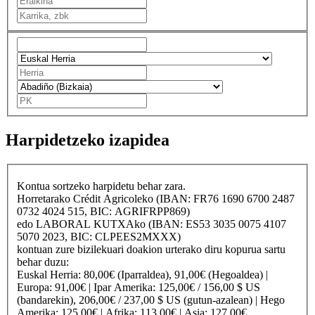
Harpidetzeko izapidea
Kontua sortzeko harpidetu behar zara.
Horretarako
Crédit Agricole
ko (IBAN: FR76 1690 6700 2487
0732 4024 515, BIC: AGRIFRPP869)
edo
LABORAL KUTXA
ko (IBAN: ES53 3035 0075 4107
5070 2023, BIC: CLPEES2MXXX)
kontuan zure bizilekuari doakion urterako diru kopurua sartu
behar duzu:
Euskal Herria
: 80,00€ (Iparraldea), 91,00€ (Hegoaldea) |
Europa
: 91,00€ |
Ipar Amerika
: 125,00€ / 156,00 $ US
(bandarekin), 206,00€ / 237,00 $ US (gutun-azalean) |
Hego
Amerika
: 125,00€ |
Afrika
: 113,00€ |
Asia
: 127,00€