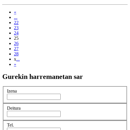
«
...
22
23
24
(current)
25
26
27
28
x
...
»
Gurekin harremanetan sar
Izena
Deitura
Tel.