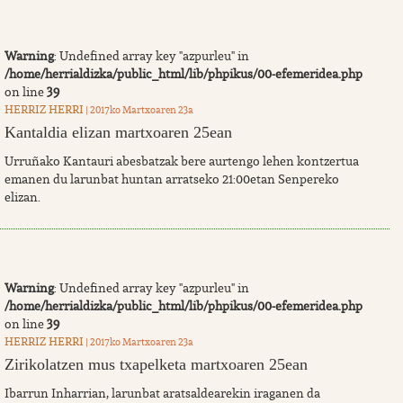
Warning
: Undefined array key "azpurleu" in
/home/herrialdizka/public_html/lib/phpikus/00-efemeridea.php
on line
39
HERRIZ HERRI
| 2017ko Martxoaren 23a
Kantaldia elizan martxoaren 25ean
Urruñako Kantauri abesbatzak bere aurtengo lehen kontzertua
emanen du larunbat huntan arratseko 21:00etan Senpereko
elizan.
Warning
: Undefined array key "azpurleu" in
/home/herrialdizka/public_html/lib/phpikus/00-efemeridea.php
on line
39
HERRIZ HERRI
| 2017ko Martxoaren 23a
Zirikolatzen mus txapelketa martxoaren 25ean
Ibarrun Inharrian, larunbat aratsaldearekin iraganen da