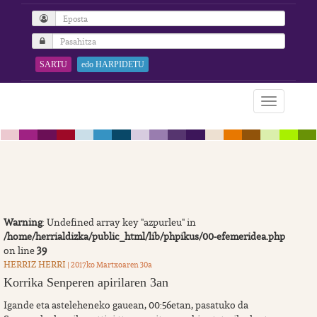
SARTU
edo HARPIDETU
Warning
: Undefined array key "azpurleu" in
/home/herrialdizka/public_html/lib/phpikus/00-efemeridea.php
on line
39
HERRIZ HERRI
| 2017ko Martxoaren 30a
Korrika Senperen apirilaren 3an
Igande eta asteleheneko gauean, 00:56etan, pasatuko da