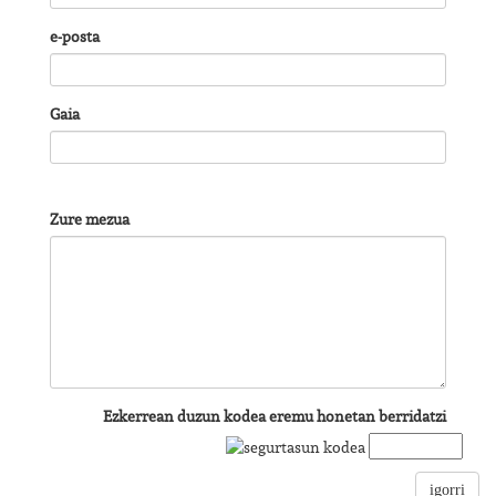
e-posta
Gaia
Zure mezua
Ezkerrean duzun kodea eremu honetan berridatzi
igorri