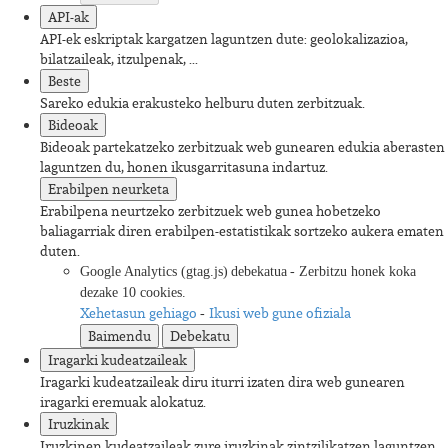
API-ak
API-ek eskriptak kargatzen laguntzen dute: geolokalizazioa,
bilatzaileak, itzulpenak, ...
Beste
Sareko edukia erakusteko helburu duten zerbitzuak.
Bideoak
Bideoak partekatzeko zerbitzuak web gunearen edukia aberasten
laguntzen du, honen ikusgarritasuna indartuz.
Erabilpen neurketa
Erabilpena neurtzeko zerbitzuek web gunea hobetzeko
baliagarriak diren erabilpen-estatistikak sortzeko aukera ematen
duten.
Google Analytics (gtag.js)
debekatua
-
Zerbitzu honek koka
dezake 10 cookies.
Xehetasun gehiago
Ikusi web gune ofiziala
-
Baimendu
Debekatu
Iragarki kudeatzaileak
Iragarki kudeatzaileak diru iturri izaten dira web gunearen
iragarki eremuak alokatuz.
Iruzkinak
Iruzkinen kudeatzaileak zure iruzkinak zintzilikatzen laguntzen