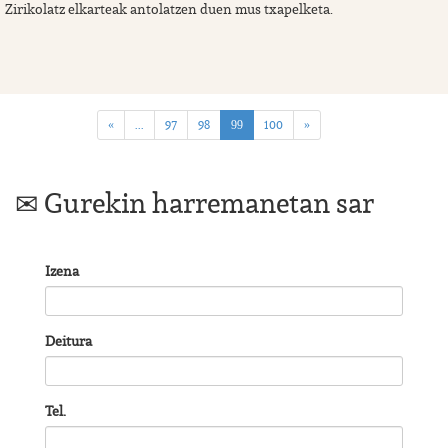
Zirikolatz elkarteak antolatzen duen mus txapelketa.
...
97
98
(current)
100
«
99
»
Gurekin harremanetan sar
Izena
Deitura
Tel.