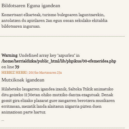
Bildotsaren Eguna igandean
Komertsant elkarteak, turismo bulegoaren laguntzarekin,
antolatzen du apirilaren 2an egun osoan sekulako ekitaldia
bildotsaren inguruan.
Warning
: Undefined array key "azpurleu" in
/home/herrialdizka/public_html/lib/phpikus/00-efemeridea.php
on line
39
HERRIZ HERRI
| 2017ko Martxoaren 23a
Mutxikoak igandean
Hilabeteko laugarren igandea izanik, Saltoka Ttikik animatuko
ditu goizeko 11:30etan ohiko mutxiko dantza ezagutuak. Denak
gomit gira elizako plazarat gure zangarren berotzera musikaren
erritmoan, mezatik landa alaitasun izigarria pizten duen
animazioan parte hartuz.
...