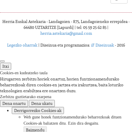
Herria Euskal Astekaria - Landagoien - 875, Landagoieneko errepidea -
64480 UZTARITZE [Lapurdi] | tel: 05 59 25 62 85 |
herria.astekaria@gmail.com
Legezko oharrak
| Diseinua eta programazioa:
iF Diseinuak
- 2016
Itxi
Cookies-en kudeatzeko taula
Hirugarren zerbitzu horiek onartuz, horien funtzionamendurako
beharrezkoak diren cookies-en jartzea eta irakurtzea, baita loturiko
teknologien erabiltzea ere onartzen duzu.
Zerbitzu guztietarako ezarpena
Dena onartu
Dena ukatu
Derrigorrezko Cookies-ak
Web gune honek funtzionamendurako beharrezkoak dituen
Cookies-ak baliatzen ditu. Ezin dira desgaitu.
Baimendu