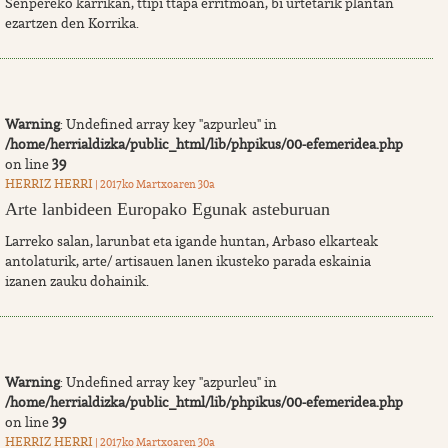
Senpereko karrikan, ttipi ttapa erritmoan, bi urtetarik plantan
ezartzen den Korrika.
Warning
: Undefined array key "azpurleu" in
/home/herrialdizka/public_html/lib/phpikus/00-efemeridea.php
on line
39
HERRIZ HERRI
| 2017ko Martxoaren 30a
Arte lanbideen Europako Egunak asteburuan
Larreko salan, larunbat eta igande huntan, Arbaso elkarteak
antolaturik, arte/ artisauen lanen ikusteko parada eskainia
izanen zauku dohainik.
Warning
: Undefined array key "azpurleu" in
/home/herrialdizka/public_html/lib/phpikus/00-efemeridea.php
on line
39
HERRIZ HERRI
| 2017ko Martxoaren 30a