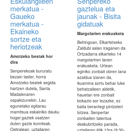
Eskulangileen
Senpereko
merkatua -
gaztelua eta
Gaueko
jaunak - Bisita
merkatua -
gidatuak
Ekaineko
Margolarien erakusketa
sortze eta
Behingoan, Elkartetxeko
heriotzeak
Zaldubi salan iraganen da
Ortzadarra elkarteko 14
Amotzeko bestak hor
margolariren lanen
dira
erakusketa. Urtean
Senperekoak bururatu
eginiko zonbait obren lana
bezain laster, horra
azaldua izanen da,
Amotzeko bestek segida
ikusmina sortu behar luke
hartzen dutela, Santa
behatzaileen aldetik,
Madalenaren
hauetan ere zonbait
ospakizunekin. Lau
bokazio sor lezazke, ez
egunetako egitarau
baita berantegi pintzeleri
mamitsua eskainiko dauku
lotzea. Senpertar
hogei gaztek osatzen
zonbaiten talentua
duten gazte komiteak.
deskubritzeko parada,
Ostiralean, uztailaren
uztailaren 6tik 13ra (9:30-