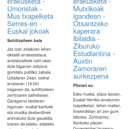
erakusketa -
erakusketa -
Umoristak -
Mutxikoak
Mus txapelketa
igandean -
Serres-en -
Otsantzeko
Euskal jokoak
kaperara
ibilaldia -
Suhiltzaileen bala
Ziburuko
Jaz izan zelakoan lehen
Estudiantina -
ekitaldi arrakastatsua,
Auxtin
antolatzaileek nahi ukan
Zamoraren
dute bigarren ediziora
gomitatu publiko zabala.
aurkezpena
Uztailaren 24an, ostiral
arratsean (19:00)
Pilotari so
iraganen da, suhiltzaileen
Esku-huska, plaza laxoan,
zentroaren saihetsean.
Euskal Herriko amaturren
Garagarno bestaren
txapelketan, lehen mailan,
inguruan, euskal kantuek
finalerdietan ari zen gure
eta musika desberdinek
bikotea. Zoritxarrez,
animatuko dute gaualdia,
Kanboko plazan
izanen da jateko, edateko
Goyenetche/Jaureguy