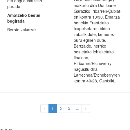
eta ongi ausatzeko
makurtu dira Donibane
parada.
Garaziko Iribarren/Çubiat-
Amotzeko bestei
en kontra 13/30. Emaitza
begirada
honekin Frantziako
txapelketaren bidea
Berote zakarrak...
zabalik dute, kemenez
buru eginen dute.
Bertzalde, herriko
bestetako lehiaketako
finalean,
Hiribarne/Etcheverry
nagusitu dira
Larrechea/Etcheberryren
kontra 40/28, Gantxiki...
(current)
«
1
2
3
...
»