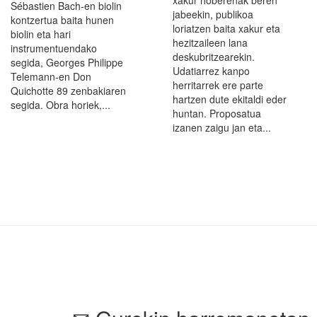
xakur hoberenak beren
Sébastien Bach-en biolin
jabeekin, publikoa
kontzertua baita hunen
loriatzen baita xakur eta
biolin eta hari
hezitzaileen lana
instrumentuendako
deskubritzearekin.
segida, Georges Philippe
Udatiarrez kanpo
Telemann-en Don
herritarrek ere parte
Quichotte 89 zenbakiaren
hartzen dute ekitaldi eder
segida. Obra horiek,...
huntan. Proposatua
izanen zaigu jan eta...