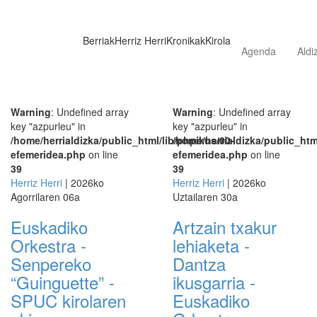
Berriak
Herriz Herri
Kronikak
Kirola
Agenda
Aldi
Warning
: Undefined array
Warning
: Undefined array
key "azpurleu" in
key "azpurleu" in
/home/herrialdizka/public_html/lib/phpikus/00-
/home/herrialdizka/public_htm
efemeridea.php
on line
efemeridea.php
on line
39
39
Herriz Herri
| 2026ko
Herriz Herri
| 2026ko
Agorrilaren 06a
Uztailaren 30a
Euskadiko
Artzain txakur
Orkestra -
lehiaketa -
Senpereko
Dantza
“Guinguette” -
ikusgarria -
SPUC kirolaren
Euskadiko