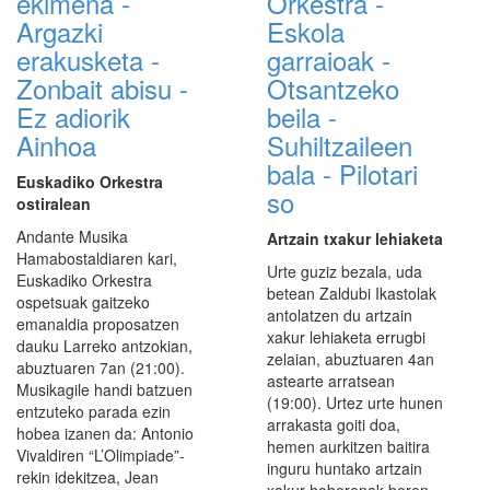
ekimena -
Orkestra -
Argazki
Eskola
erakusketa -
garraioak -
Zonbait abisu -
Otsantzeko
Ez adiorik
beila -
Ainhoa
Suhiltzaileen
bala - Pilotari
Euskadiko Orkestra
so
ostiralean
Andante Musika
Artzain txakur lehiaketa
Hamabostaldiaren kari,
Urte guziz bezala, uda
Euskadiko Orkestra
betean Zaldubi Ikastolak
ospetsuak gaitzeko
antolatzen du artzain
emanaldia proposatzen
xakur lehiaketa errugbi
dauku Larreko antzokian,
zelaian, abuztuaren 4an
abuztuaren 7an (21:00).
astearte arratsean
Musikagile handi batzuen
(19:00). Urtez urte hunen
entzuteko parada ezin
arrakasta goiti doa,
hobea izanen da: Antonio
hemen aurkitzen baitira
Vivaldiren “L’Olimpiade”-
inguru huntako artzain
rekin idekitzea, Jean