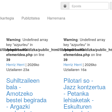
zkaritegia
Publizitatea
Harremana
Warning
: Undefined array
Warning
: Undefined array
key "azpurleu" in
key "azpurleu" in
l/lib/phpikus/00-
/home/herrialdizka/public_html/lib/phpikus/00-
/home/herrialdizka/public_ht
efemeridea.php
on line
efemeridea.php
on line
39
39
Herriz Herri
| 2026ko
Herriz Herri
| 2026ko
Uztailaren 23a
Uztailaren 16a
Suhiltzaileen
Pilotari so -
bala -
Jazz kontzertua
Amotzeko
- Petanka
bestei begirada
lehiaketak -
- Argazki
Eskulturen