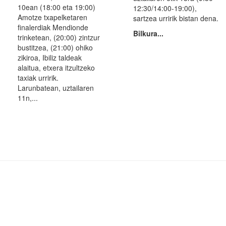
10ean (18:00 eta 19:00)
12:30/14:00-19:00),
Amotze txapelketaren
sartzea urririk bistan dena.
finalerdiak Mendionde
Bilkura...
trinketean, (20:00) zintzur
bustitzea, (21:00) ohiko
zikiroa, Ibiliz taldeak
alaitua, etxera itzultzeko
taxiak urririk.
Larunbatean, uztailaren
11n,...