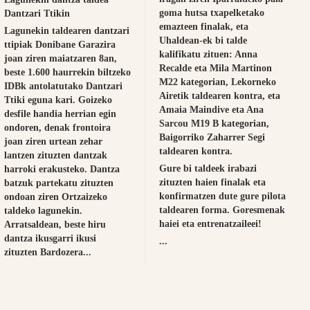
goma hutsa txapelketako
Dantzari Ttikin
emazteen finalak, eta
Lagunekin taldearen dantzari
Uhaldean-ek bi talde
ttipiak Donibane Garazira
kalifikatu zituen: Anna
joan ziren maiatzaren 8an,
Recalde eta Mila Martinon
beste 1.600 haurrekin biltzeko
M22 kategorian, Lekorneko
IDBk antolatutako Dantzari
Airetik taldearen kontra, eta
Ttiki eguna kari. Goizeko
Amaia Maindive eta Ana
desfile handia herrian egin
Sarcou M19 B kategorian,
ondoren, denak frontoira
Baigorriko Zaharrer Segi
joan ziren urtean zehar
taldearen kontra.
lantzen zituzten dantzak
Gure bi taldeek irabazi
harroki erakusteko. Dantza
zituzten haien finalak eta
batzuk partekatu zituzten
konfirmatzen dute gure pilota
ondoan ziren Ortzaizeko
taldearen forma. Goresmenak
taldeko lagunekin.
haiei eta entrenatzaileei!
Arratsaldean, beste hiru
dantza ikusgarri ikusi
...
zituzten Bardozera...