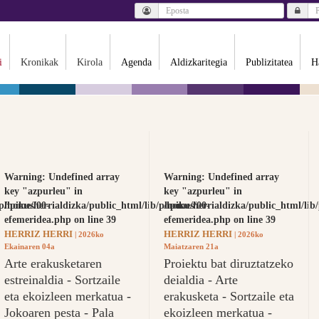
i
Kronikak
Kirola
Agenda
Aldizkaritegia
Publizitatea
H
Warning
: Undefined array
Warning
: Undefined array
key "azpurleu" in
key "azpurleu" in
/phpikus/00-
/home/herrialdizka/public_html/lib/phpikus/00-
/home/herrialdizka/public_html/lib
efemeridea.php
on line
39
efemeridea.php
on line
39
HERRIZ HERRI
HERRIZ HERRI
| 2026ko
| 2026ko
Ekainaren 04a
Maiatzaren 21a
Arte erakusketaren
Proiektu bat diruztatzeko
estreinaldia - Sortzaile
deialdia - Arte
eta ekoizleen merkatua -
erakusketa - Sortzaile eta
Jokoaren pesta - Pala
ekoizleen merkatua -