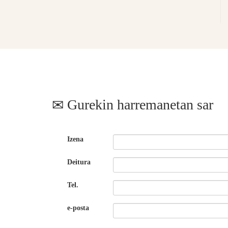
Gurekin harremanetan sar
Izena
Deitura
Tel.
e-posta