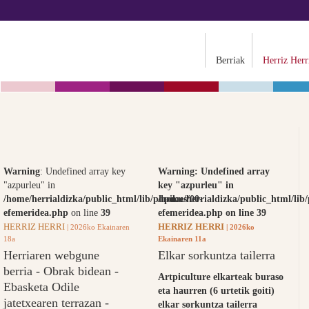
Berriak
Herriz Herr
Warning
: Undefined array key
Warning
: Undefined array
"azpurleu" in
key "azpurleu" in
/home/herrialdizka/public_html/lib/phpikus/00-
/home/herrialdizka/public_html/lib
efemeridea.php
on line
39
efemeridea.php
on line
39
HERRIZ HERRI
HERRIZ HERRI
| 2026ko Ekainaren
| 2026ko
18a
Ekainaren 11a
Herriaren webgune
Elkar sorkuntza tailerra
berria - Obrak bidean -
Artpiculture elkarteak buraso
Ebasketa Odile
eta haurren (6 urtetik goiti)
jatetxearen terrazan -
elkar sorkuntza tailerra