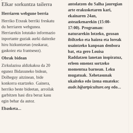
Elkar sorkuntza tailerra
antolatzen du Salha jauregian
arte erakusketaren kari,
Herriaren webgune berria
ekainaren 24an,
Herriko Etxeak berriki freskatu
asteazkenarekin (15:00-
du herriaren webgunea.
17:00). Programan:
Herriarekin lotutako informazio
naturarekin lotzeko, goxoan
inportante guziak aurki daitezke
ibiltzeko eta haizea eta loreak
hiru hizkuntzetan (euskaraz,
usaintzeko kanpoan denbora
gaskoiez eta frantsesez).
bat, eta gero Louisa
Raddatzen lanetan inspiratuz,
Obrak bidean
erleen omenez sortzeko
Zirkulazioa aldizkakoa da 20
momentua barnean. Leku
egunez Bidaxuneko bidean,
mugatuak. Xehetasunak
Dolheguy aitzinean, bide
ukaiteko edo izena emateko:
konkorra ezartzeko. Gainera,
aude.b@artpiculture.org
edo...
herriko beste bideetan, arroilak
garbitzen hasi dira beraz kasu
egin behar da autoz.
Ebasketa...