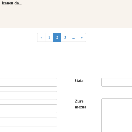
izanen da...
(current)
«
1
2
3
...
»
Gaia
Zure
mezua