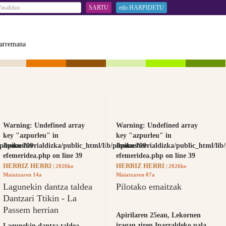
SARTU
edo HARPIDETU
arremana
Warning
: Undefined array
Warning
: Undefined array
key "azpurleu" in
key "azpurleu" in
/phpikus/00-
/home/herrialdizka/public_html/lib/phpikus/00-
/home/herrialdizka/public_html/lib
efemeridea.php
on line
39
efemeridea.php
on line
39
HERRIZ HERRI
HERRIZ HERRI
| 2026ko
| 2026ko
Maiatzaren 14a
Maiatzaren 07a
Lagunekin dantza taldea
Pilotako emaitzak
Dantzari Ttikin - La
Passem herrian
Apirilaren 25ean, Lekornen
iragan ziren Iparraldeko pala
Lagunekin dantza taldea