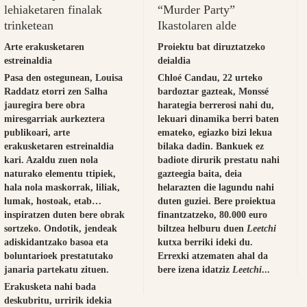
lehiaketaren finalak
“Murder Party”
trinketean
Ikastolaren alde
Arte erakusketaren
Proiektu bat diruztatzeko
estreinaldia
deialdia
Pasa den ostegunean, Louisa
Chloé Candau, 22 urteko
Raddatz etorri zen Salha
bardoztar gazteak, Monssé
jauregira bere obra
harategia berrerosi nahi du,
miresgarriak aurkeztera
lekuari dinamika berri baten
publikoari, arte
emateko, egiazko bizi lekua
erakusketaren estreinaldia
bilaka dadin. Bankuek ez
kari. Azaldu zuen nola
badiote dirurik prestatu nahi
naturako elementu ttipiek,
gazteegia baita, deia
hala nola maskorrak, liliak,
helarazten die lagundu nahi
lumak, hostoak, etab…
duten guziei. Bere proiektua
inspiratzen duten bere obrak
finantzatzeko, 80.000 euro
sortzeko. Ondotik, jendeak
biltzea helburu duen
Leetchi
adiskidantzako basoa eta
kutxa berriki ideki du.
boluntarioek prestatutako
Errexki atzematen ahal da
janaria partekatu zituen.
bere izena idatziz
Leetchi
...
Erakusketa nahi bada
deskubritu, urririk idekia