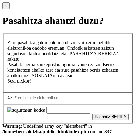
×
Pasahitza ahantzi duzu?
Zure pasahitza galdu baldin baduzu, sartu zure helbide
elektronikoa ondoko eremuan. Ondotik eskatzen zaizun
segurtasun kodea berridatzi eta "PASAHITZA BERRIA"
sakatu.
Pasahitz berria zure epostara igorria izanen zaizu. Berriz
konektatzen ahalko zara eta zure pasahitza berriz zehazten
ahalko duzu SOSLAIAren atalean.
Segi pixkor!
@
Pasahitz BERRIA
Warning
: Undefined array key "alertaberri" in
/home/herrialdizka/public_html/index.php
on line
337