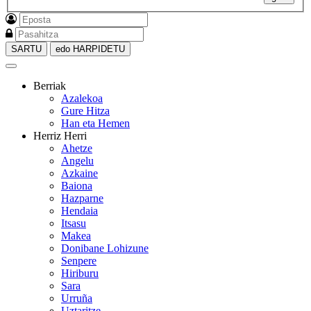
SARTU
edo HARPIDETU
Berriak
Azalekoa
Gure Hitza
Han eta Hemen
Herriz Herri
Ahetze
Angelu
Azkaine
Baiona
Hazparne
Hendaia
Itsasu
Makea
Donibane Lohizune
Senpere
Hiriburu
Sara
Urruña
Uztaritze