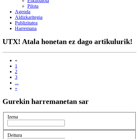
Eskubaloia
Pilota
Agenda
Aldizkaritegia
Publizitatea
Harremana
UTX! Atala honetan ez dago artikulurik!
«
1
2
3
...
»
Gurekin harremanetan sar
Izena
Deitura