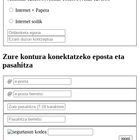
Internet + Papera
Internet soilik
Zure kontura konektatzeko eposta eta
pasahitza
@
@
igorri