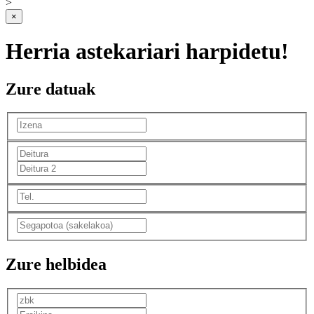
>
×
Herria astekariari harpidetu!
Zure datuak
Zure helbidea