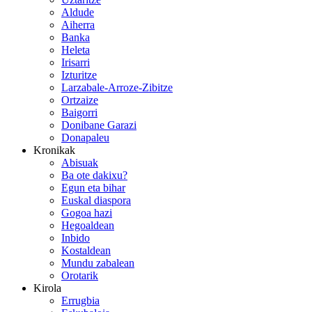
Aldude
Aiherra
Banka
Heleta
Irisarri
Izturitze
Larzabale-Arroze-Zibitze
Ortzaize
Baigorri
Donibane Garazi
Donapaleu
Kronikak
Abisuak
Ba ote dakixu?
Egun eta bihar
Euskal diaspora
Gogoa hazi
Hegoaldean
Inbido
Kostaldean
Mundu zabalean
Orotarik
Kirola
Errugbia