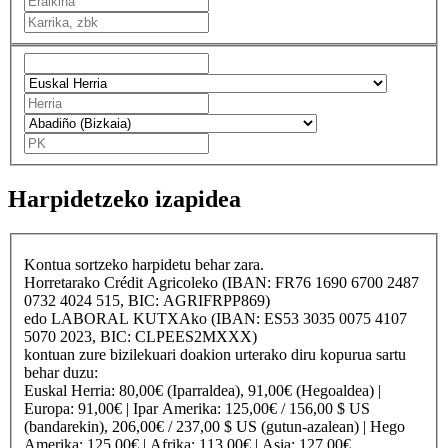
Harpidetzeko izapidea
Kontua sortzeko harpidetu behar zara.
Horretarako
Crédit Agricole
ko (IBAN: FR76 1690 6700 2487
0732 4024 515, BIC: AGRIFRPP869)
edo
LABORAL KUTXA
ko (IBAN: ES53 3035 0075 4107
5070 2023, BIC: CLPEES2MXXX)
kontuan zure bizilekuari doakion urterako diru kopurua sartu
behar duzu:
Euskal Herria
: 80,00€ (Iparraldea), 91,00€ (Hegoaldea) |
Europa
: 91,00€ |
Ipar Amerika
: 125,00€ / 156,00 $ US
(bandarekin), 206,00€ / 237,00 $ US (gutun-azalean) |
Hego
Amerika
: 125,00€ |
Afrika
: 113,00€ |
Asia
: 127,00€