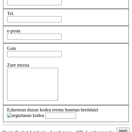
Tel.
e-posta
Gaia
Zure mezua
Ezkerrean duzun kodea eremu honetan berridatzi
igorri