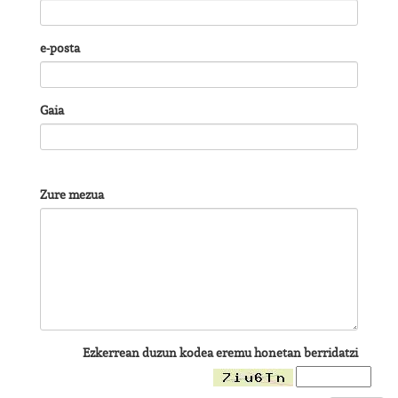
e-posta
Gaia
Zure mezua
Ezkerrean duzun kodea eremu honetan berridatzi