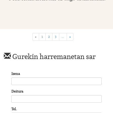
«
1
2
3
...
»
Gurekin harremanetan sar
Izena
Deitura
Tel.