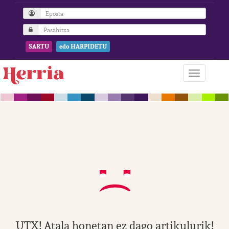
SARTU
edo HARPIDETU
UTX! Atala honetan ez dago artikulurik!