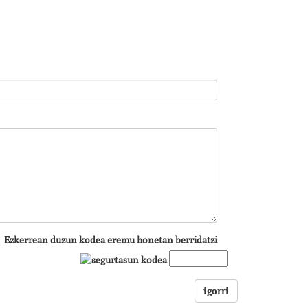
Ezkerrean duzun kodea eremu honetan berridatzi
igorri