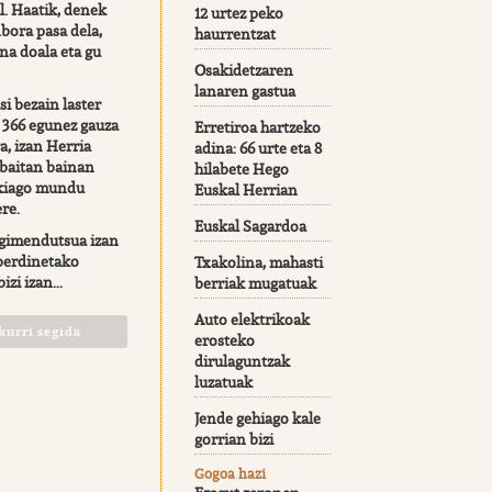
l. Haatik, denek
12 urtez peko
bora pasa dela,
haurrentzat
na doala eta gu
Osakidetzaren
lanaren gastua
si bezain laster
 366 egunez gauza
Erretiroa hartzeko
a, izan Herria
adina: 66 urte eta 8
 baitan bainan
hilabete Hego
rkiago mundu
Euskal Herrian
re.
Euskal Sagardoa
gimendutsua izan
berdinetako
Txakolina, mahasti
izi izan...
berriak mugatuak
Auto elektrikoak
kurri segida
erosteko
dirulaguntzak
luzatuak
Jende gehiago kale
gorrian bizi
Gogoa hazi