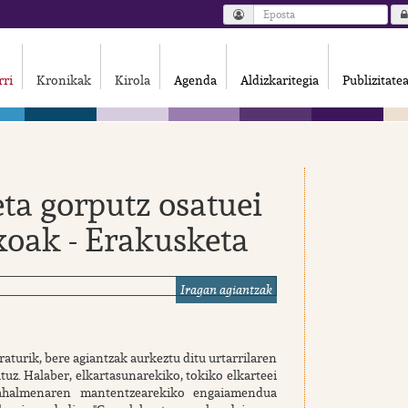
rri
Kronikak
Kirola
Agenda
Aldizkaritegia
Publizitate
eta gorputz osatuei
txoak - Erakusketa
Iragan agiantzak
aturik, bere agiantzak aurkeztu ditu urtarrilaren
tuz. Halaber, elkartasunarekiko, tokiko elkarteei
 ahalmenaren mantentzearekiko engaiamendua