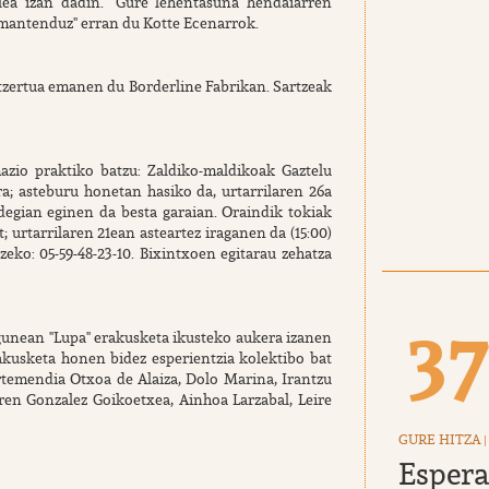
ilea izan dadin. "Gure lehentasuna hendaiarren
 mantenduz" erran du Kotte Ecenarrok.
ntzertua emanen du Borderline Fabrikan. Sartzeak
azio praktiko batzu: Zaldiko-maldikoak Gaztelu
a; asteburu honetan hasiko da, urtarrilaren 26a
egian eginen da besta garaian. Oraindik tokiak
 urtarrilaren 21ean asteartez iraganen da (15:00)
eko: 05-59-48-23-10. Bixintxoen egitarau zehatza
3
rgunean "Lupa" erakusketa ikusteko aukera izanen
akusketa honen bidez esperientzia kolektibo bat
artemendia Otxoa de Alaiza, Dolo Marina, Irantzu
iren Gonzalez Goikoetxea, Ainhoa Larzabal, Leire
GURE HITZA
|
Espera