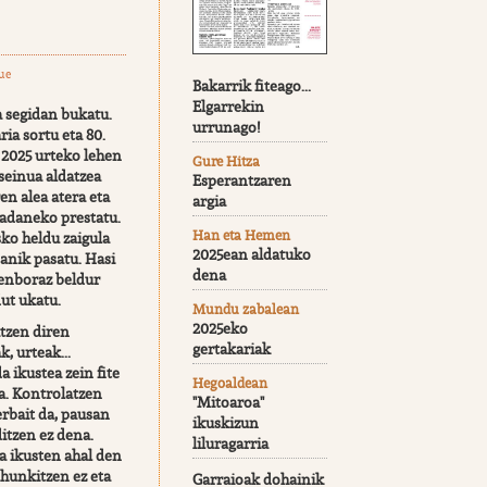
ue
Bakarrik fiteago...
Elgarrekin
a segidan bukatu.
urrunago!
ria sortu eta 80.
 2025 urteko lehen
Gure Hitza
iseinua aldatzea
Esperantzaren
ren alea atera eta
argia
jadaneko prestatu.
Han eta Hemen
sko heldu zaigula
2025ean aldatuko
danik pasatu. Hasi
dena
denboraz beldur
dut ukatu.
Mundu zabalean
2025eko
atzen diren
gertakariak
, urteak...
a ikustea zein fite
Hegoaldean
. Kontrolatzen
"Mitoaroa"
erbait da, pausan
ikuskizun
itzen ez dena.
liluragarria
a ikusten ahal den
a hunkitzen ez eta
Garraioak dohainik