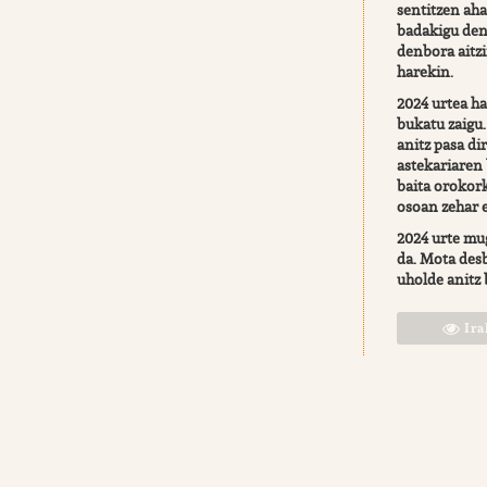
sentitzen aha
badakigu den
denbora aitzi
harekin.
2024 urtea ha
bukatu zaigu.
anitz pasa dir
astekariaren
baita oroko
osoan zehar e
2024 urte mu
da. Mota des
uholde anitz b
Ira