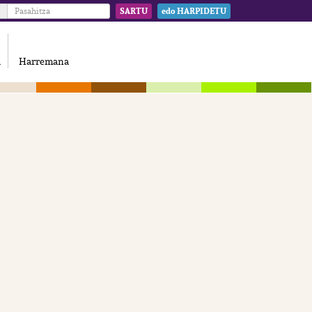
SARTU
edo HARPIDETU
a
Harremana