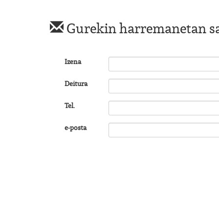
Gurekin harremanetan s
Izena
Deitura
Tel.
e-posta