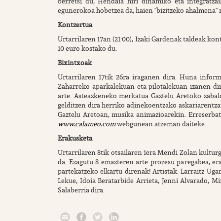
berretsi du, Hendaia hiri dinamiko eta integratza
egunerokoa hobetzea da, haien "bizitzeko ahalmena"
Kontzertua
Urtarrilaren 17an (21:00), Izaki Gardenak taldeak ko
10 euro kostako du.
Bixintxoak
Urtarrilaren 17tik 26ra iraganen dira. Huna inform
Zaharreko aparkalekuan eta pilotalekuan izanen dir
arte. Asteazkeneko merkatua Gaztelu Aretoko zabald
gelditzen dira herriko adinekoentzako askariarentzat;
Gaztelu Aretoan, musika animazioarekin. Erreserbatz
www.calameo.com
webgunean atzeman daiteke.
Erakusketa
Urtarrilaren 8tik otsailaren 1era Mendi Zolan kultu
da. Ezagutu 8 emazteren arte prozesu paregabea, er
partekatzeko elkartu direnak! Artistak: Larraitz Ug
Lekue, Idoia Beratarbide Arrieta, Jenni Alvarado, M
Salaberria dira.