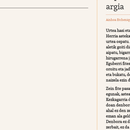
argia
Ainhoa Etcheniq
Urtea hasi et
Herria asteka
urtea ospatu.
aletik goiti d
aipatu, bigar
hirugarrena 
Eguberri fite
oroitu eta ja
eta bukatu, 
naizela ezin 
Zein fite pas
egunak, asteak
Kezkagarria d
doan denbora
ahal ez den z
eman ala geld
Denbora ez d
zerbait, ez d