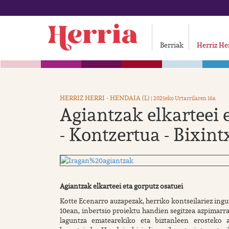
Berriak
Herriz He
HERRIZ HERRI - HENDAIA (L)
| 2025eko Urtarrilaren 16a
Agiantzak elkarteei 
- Kontzertua - Bixin
Agiantzak elkarteei eta gorputz osatuei
Kotte Ecenarro auzapezak, herriko kontseilariez ingur
10ean, inbertsio proiektu handien segitzea azpimarra
laguntza ematearekiko eta biztanleen erosteko