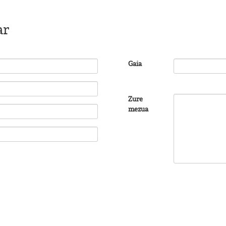
ar
Gaia
Zure
mezua