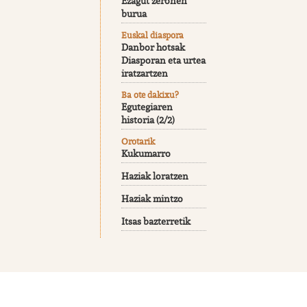
Ezagut zeronen
burua
Euskal diaspora
Danbor hotsak
Diasporan eta urtea
iratzartzen
Ba ote dakixu?
Egutegiaren
historia (2/2)
Orotarik
Kukumarro
Haziak loratzen
Haziak mintzo
Itsas bazterretik