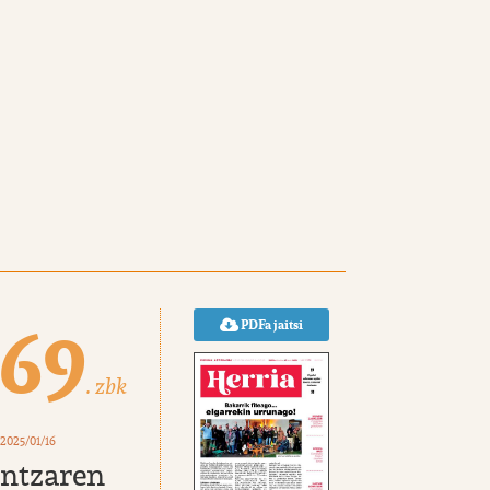
769
PDFa jaitsi
. zbk
 2025/01/16
ntzaren