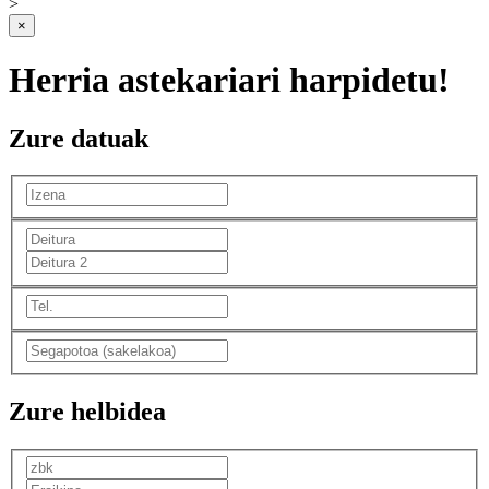
>
×
Herria astekariari harpidetu!
Zure datuak
Zure helbidea