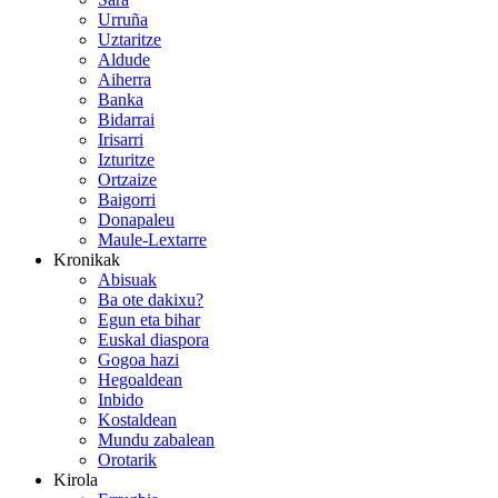
Urruña
Uztaritze
Aldude
Aiherra
Banka
Bidarrai
Irisarri
Izturitze
Ortzaize
Baigorri
Donapaleu
Maule-Lextarre
Kronikak
Abisuak
Ba ote dakixu?
Egun eta bihar
Euskal diaspora
Gogoa hazi
Hegoaldean
Inbido
Kostaldean
Mundu zabalean
Orotarik
Kirola