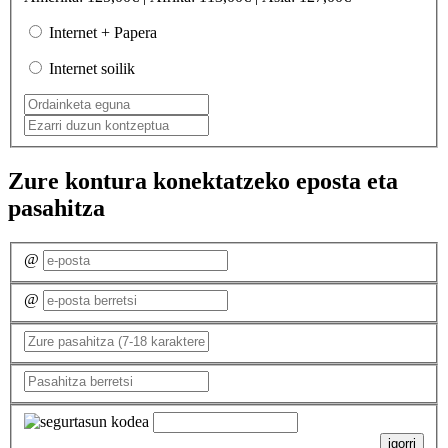
Internet + Papera
Internet soilik
Zure kontura konektatzeko eposta eta
pasahitza
@
@
igorri