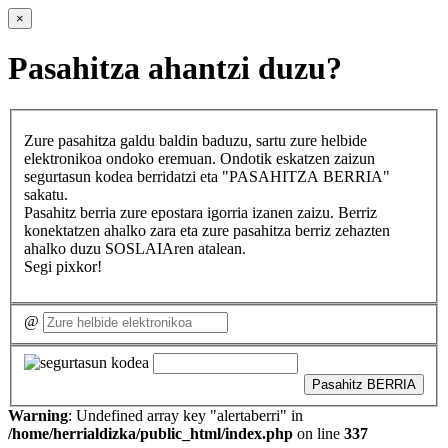
×
Pasahitza ahantzi duzu?
Zure pasahitza galdu baldin baduzu, sartu zure helbide
elektronikoa ondoko eremuan. Ondotik eskatzen zaizun
segurtasun kodea berridatzi eta "PASAHITZA BERRIA"
sakatu.
Pasahitz berria zure epostara igorria izanen zaizu. Berriz
konektatzen ahalko zara eta zure pasahitza berriz zehazten
ahalko duzu SOSLAIAren atalean.
Segi pixkor!
@
Pasahitz BERRIA
Warning
: Undefined array key "alertaberri" in
/home/herrialdizka/public_html/index.php
on line
337