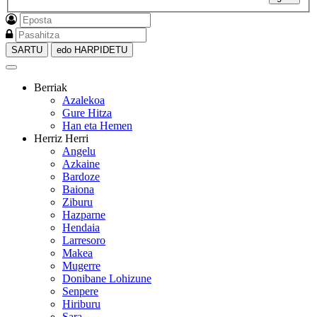
SARTU
edo HARPIDETU
Berriak
Azalekoa
Gure Hitza
Han eta Hemen
Herriz Herri
Angelu
Azkaine
Bardoze
Baiona
Ziburu
Hazparne
Hendaia
Larresoro
Makea
Mugerre
Donibane Lohizune
Senpere
Hiriburu
Sara