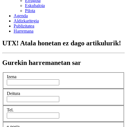
Errugbia
Eskubaloia
Pilota
Agenda
Aldizkaritegia
Publizitatea
Harremana
UTX! Atala honetan ez dago artikulurik!
Gurekin harremanetan sar
Izena
Deitura
Tel.
e-posta