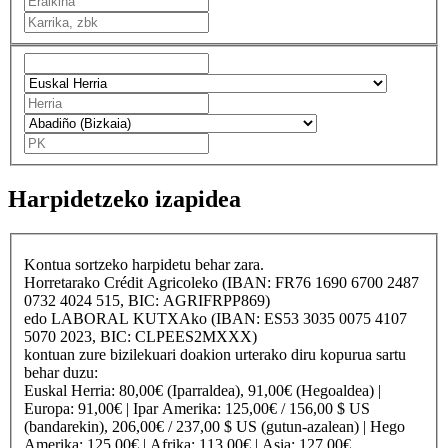
Harpidetzeko izapidea
Kontua sortzeko harpidetu behar zara.
Horretarako
Crédit Agricole
ko (IBAN: FR76 1690 6700 2487
0732 4024 515, BIC: AGRIFRPP869)
edo
LABORAL KUTXA
ko (IBAN: ES53 3035 0075 4107
5070 2023, BIC: CLPEES2MXXX)
kontuan zure bizilekuari doakion urterako diru kopurua sartu
behar duzu:
Euskal Herria
: 80,00€ (Iparraldea), 91,00€ (Hegoaldea) |
Europa
: 91,00€ |
Ipar Amerika
: 125,00€ / 156,00 $ US
(bandarekin), 206,00€ / 237,00 $ US (gutun-azalean) |
Hego
Amerika
: 125,00€ |
Afrika
: 113,00€ |
Asia
: 127,00€