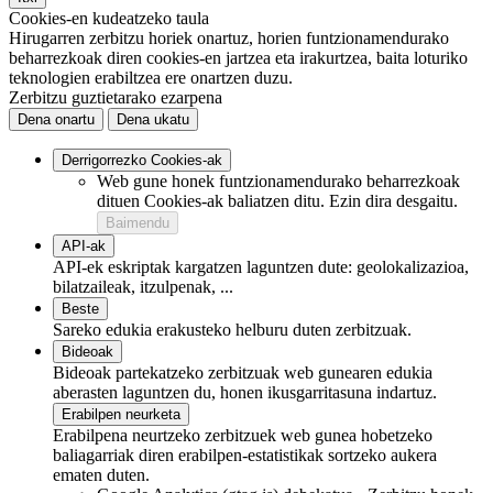
Cookies-en kudeatzeko taula
Hirugarren zerbitzu horiek onartuz, horien funtzionamendurako
beharrezkoak diren cookies-en jartzea eta irakurtzea, baita loturiko
teknologien erabiltzea ere onartzen duzu.
Zerbitzu guztietarako ezarpena
Dena onartu
Dena ukatu
Derrigorrezko Cookies-ak
Web gune honek funtzionamendurako beharrezkoak
dituen Cookies-ak baliatzen ditu. Ezin dira desgaitu.
Baimendu
API-ak
API-ek eskriptak kargatzen laguntzen dute: geolokalizazioa,
bilatzaileak, itzulpenak, ...
Beste
Sareko edukia erakusteko helburu duten zerbitzuak.
Bideoak
Bideoak partekatzeko zerbitzuak web gunearen edukia
aberasten laguntzen du, honen ikusgarritasuna indartuz.
Erabilpen neurketa
Erabilpena neurtzeko zerbitzuek web gunea hobetzeko
baliagarriak diren erabilpen-estatistikak sortzeko aukera
ematen duten.