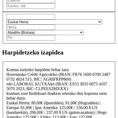
Harpidetzeko izapidea
Kontua sortzeko harpidetu behar zara.
Horretarako
Crédit Agricole
ko (IBAN: FR76 1690 6700 2487
0732 4024 515, BIC: AGRIFRPP869)
edo
LABORAL KUTXA
ko (IBAN: ES53 3035 0075 4107
5070 2023, BIC: CLPEES2MXXX)
kontuan zure bizilekuari doakion urterako diru kopurua sartu
behar duzu:
Euskal Herria
: 80,00€ (Iparraldea), 91,00€ (Hegoaldea) |
Europa
: 91,00€ |
Ipar Amerika
: 125,00€ / 156,00 $ US
(bandarekin), 206,00€ / 237,00 $ US (gutun-azalean) |
Hego
Amerika
: 125,00€ |
Afrika
: 113,00€ |
Asia
: 127,00€