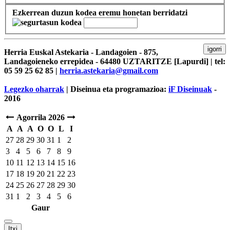
Ezkerrean duzun kodea eremu honetan berridatzi
igorri
Herria Euskal Astekaria - Landagoien - 875,
Landagoieneko errepidea - 64480 UZTARITZE [Lapurdi] | tel:
05 59 25 62 85 |
herria.astekaria@gmail.com
Legezko oharrak
| Diseinua eta programazioa:
iF Diseinuak
-
2016
Agorrila 2026
A
A
A
O
O
L
I
27
28
29
30
31
1
2
3
4
5
6
7
8
9
10
11
12
13
14
15
16
17
18
19
20
21
22
23
24
25
26
27
28
29
30
31
1
2
3
4
5
6
Gaur
Itxi