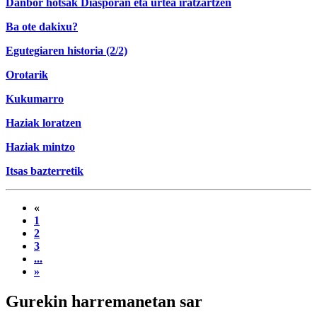
Danbor hotsak Diasporan eta urtea iratzartzen
Ba ote dakixu?
Egutegiaren historia (2/2)
Orotarik
Kukumarro
Haziak loratzen
Haziak mintzo
Itsas bazterretik
«
1
2
3
...
»
Gurekin harremanetan sar