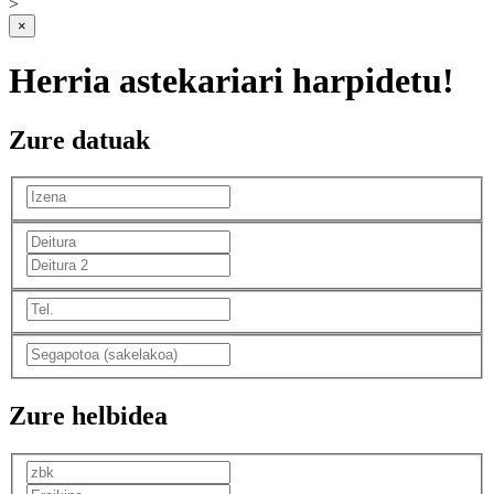
>
×
Herria astekariari harpidetu!
Zure datuak
Zure helbidea