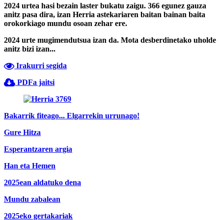
2024 urtea hasi bezain laster bukatu zaigu. 366 egunez gauza
anitz pasa dira, izan Herria astekariaren baitan bainan baita
orokorkiago mundu osoan zehar ere.
2024 urte mugimendutsua izan da. Mota desberdinetako uholde
anitz bizi izan...
Irakurri segida
PDFa jaitsi
Bakarrik fiteago... Elgarrekin urrunago!
Gure Hitza
Esperantzaren argia
Han eta Hemen
2025ean aldatuko dena
Mundu zabalean
2025eko gertakariak