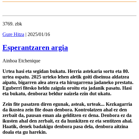
3769
. zbk
Gure Hitza
| 2025/01/16
Esperantzaren argia
Ainhoa Etchenique
Urtea hasi eta segidan bukatu. Herria astekaria sortu eta 80.
urtea ospatu. 2025 urteko lehen aletik goiti diseinua aldatzea
aipatu, bigarren alea atera eta hirugarrena jadaneko prestatu.
Eguberri fitesko heldu zaigula oroitu eta jadanik pasatu. Hasi
eta bukatu, denboraz beldur naizela ezin dut ukatu.
Zein fite pasatzen diren egunak, asteak, urteak... Kezkagarria
da ikustea zein fite doan denbora. Kontrolatzen ahal ez den
zerbait da, pausan eman ala gelditzen ez dena. Denbora ez da
ikusten ahal den zerbait, ez da hunkitzen ez eta sentitzen ahal.
Haatik, denek badakigu denbora pasa dela, denbora aitzina
doala eta gu harekin.