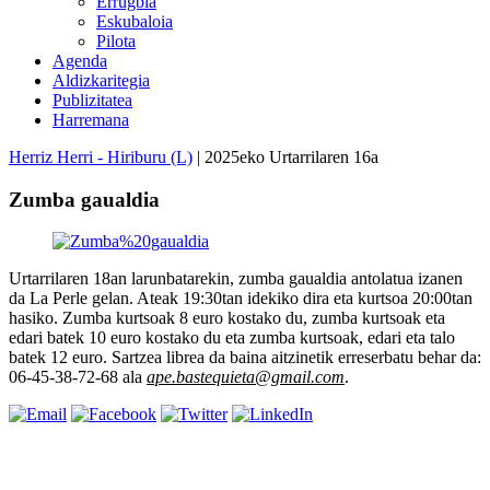
Errugbia
Eskubaloia
Pilota
Agenda
Aldizkaritegia
Publizitatea
Harremana
Herriz Herri - Hiriburu (L)
| 2025eko Urtarrilaren 16a
Zumba gaualdia
Urtarrilaren 18an larunbatarekin, zumba gaualdia antolatua izanen
da La Perle gelan. Ateak 19:30tan idekiko dira eta kurtsoa 20:00tan
hasiko. Zumba kurtsoak 8 euro kostako du, zumba kurtsoak eta
edari batek 10 euro kostako du eta zumba kurtsoak, edari eta talo
batek 12 euro. Sartzea librea da baina aitzinetik erreserbatu behar da:
06-45-38-72-68 ala
ape.bastequieta@gmail.com
.