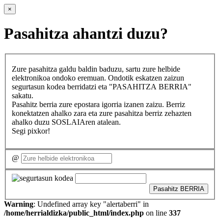
×
Pasahitza ahantzi duzu?
Zure pasahitza galdu baldin baduzu, sartu zure helbide
elektronikoa ondoko eremuan. Ondotik eskatzen zaizun
segurtasun kodea berridatzi eta "PASAHITZA BERRIA"
sakatu.
Pasahitz berria zure epostara igorria izanen zaizu. Berriz
konektatzen ahalko zara eta zure pasahitza berriz zehazten
ahalko duzu SOSLAIAren atalean.
Segi pixkor!
@
Pasahitz BERRIA
Warning
: Undefined array key "alertaberri" in
/home/herrialdizka/public_html/index.php
on line
337