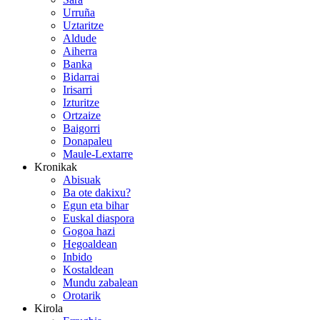
Urruña
Uztaritze
Aldude
Aiherra
Banka
Bidarrai
Irisarri
Izturitze
Ortzaize
Baigorri
Donapaleu
Maule-Lextarre
Kronikak
Abisuak
Ba ote dakixu?
Egun eta bihar
Euskal diaspora
Gogoa hazi
Hegoaldean
Inbido
Kostaldean
Mundu zabalean
Orotarik
Kirola