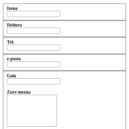
Izena
Deitura
Tel.
e-posta
Gaia
Zure mezua