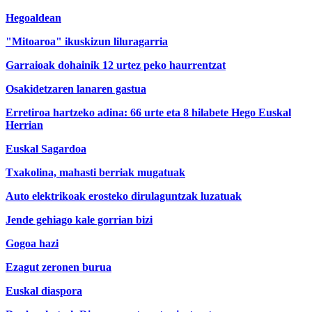
Hegoaldean
"Mitoaroa" ikuskizun liluragarria
Garraioak dohainik 12 urtez peko haurrentzat
Osakidetzaren lanaren gastua
Erretiroa hartzeko adina: 66 urte eta 8 hilabete Hego Euskal
Herrian
Euskal Sagardoa
Txakolina, mahasti berriak mugatuak
Auto elektrikoak erosteko dirulaguntzak luzatuak
Jende gehiago kale gorrian bizi
Gogoa hazi
Ezagut zeronen burua
Euskal diaspora