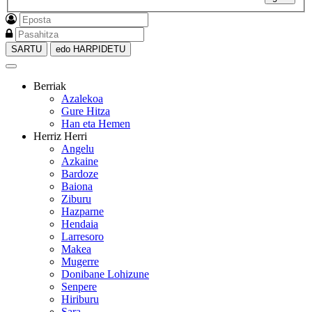
SARTU
edo HARPIDETU
Berriak
Azalekoa
Gure Hitza
Han eta Hemen
Herriz Herri
Angelu
Azkaine
Bardoze
Baiona
Ziburu
Hazparne
Hendaia
Larresoro
Makea
Mugerre
Donibane Lohizune
Senpere
Hiriburu
Sara