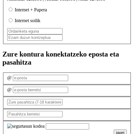
Internet + Papera
Internet soilik
Zure kontura konektatzeko eposta eta
pasahitza
@
@
igorri