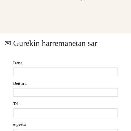
Gurekin harremanetan sar
Izena
Deitura
Tel.
e-posta