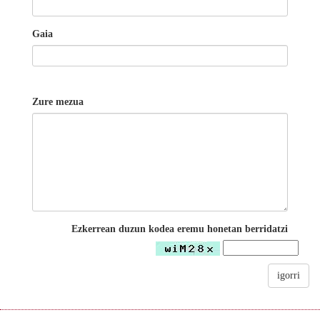
Gaia
Zure mezua
Ezkerrean duzun kodea eremu honetan berridatzi
igorri