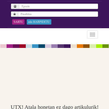
SARTU
edo HARPIDETU
UTX! Atala honetan ez dago artikulurik!