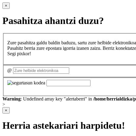
×
Pasahitza ahantzi duzu?
Zure pasahitza galdu baldin baduzu, sartu zure helbide elektron
Pasahitz berria zure epostara igorria izanen zaizu. Berriz konekta
Segi pixkor!
@
Warning
: Undefined array key "alertaberri" in
/home/herrialdizka/
>
×
Herria astekariari harpidetu!