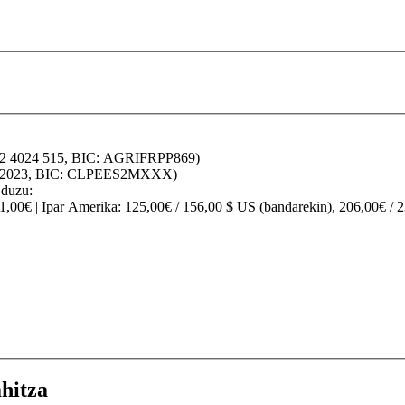
32 4024 515, BIC: AGRIFRPP869)
70 2023, BIC: CLPEES2MXXX)
 duzu:
91,00€ |
Ipar Amerika
: 125,00€ / 156,00 $ US (bandarekin), 206,00€ / 
hitza