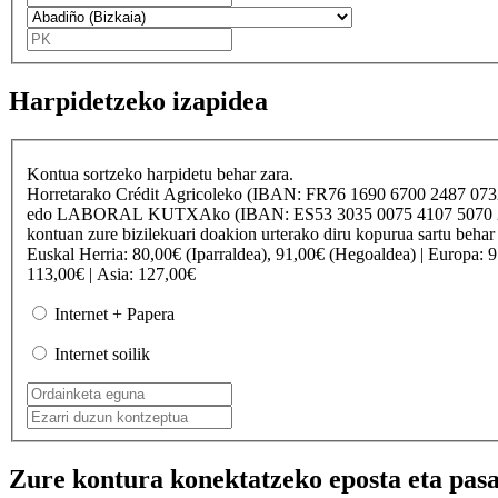
Harpidetzeko izapidea
Kontua sortzeko harpidetu behar zara.
Horretarako
Crédit Agricole
ko (IBAN: FR76 1690 6700 2487 07
edo
LABORAL KUTXA
ko (IBAN: ES53 3035 0075 4107 50
kontuan zure bizilekuari doakion urterako diru kopurua sartu behar
Euskal Herria
: 80,00€ (Iparraldea), 91,00€ (Hegoaldea) |
Europa
: 
113,00€ |
Asia
: 127,00€
Internet + Papera
Internet soilik
Zure kontura konektatzeko eposta eta pasa