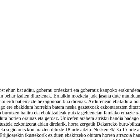
bost ehun bat aditu, gobernu ordezkari eta gobernuz kanpoko erakundeta
asan behar izaiten dituztenak. Ernalkin mozketa jada jasana dute mun
ilioi erdi bat emazte hexagonoan bizi direnak. Ardurenean ebakidura hor
zago ere ebakidura horrekin batera neska gaztetxoak ezkontarazten dituz
burutzen baitira eta ebakitzaileak gutxiz gehienetan famiako emazte xaha
dura horien orainaz eta geroaz. Unicefen arabera arrisku handia badago
ituztela ezkontzerat abian direlarik, horra zergatik Dakarreko buru-bil
ta segidan ezkontarazten dituzte 18 urte aitzin. Nesken %13a 15 urte a
 Erlijioarekin ikustekorik ez duen ebakitzeko ohitura horren arrazoia h