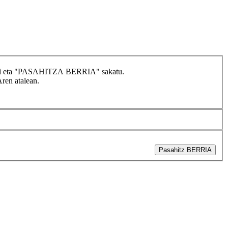
idatzi eta "PASAHITZA BERRIA" sakatu.
Aren atalean.
Pasahitz BERRIA