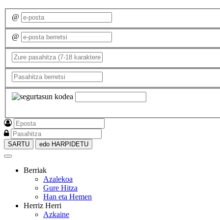
@
@
SARTU
edo HARPIDETU
Berriak
Azalekoa
Gure Hitza
Han eta Hemen
Herriz Herri
Azkaine