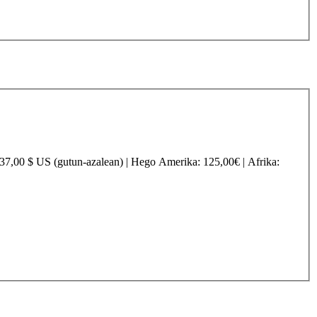
237,00 $ US (gutun-azalean) |
Hego Amerika
: 125,00€ |
Afrika
: