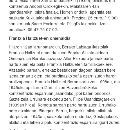
euro. Maiatzaren 3an larunbatarekin (19:00), pintxoak eta
kontzertua Andoni Ollokiegirekin. Maiatzaren 4an
igandearekin, pilota finalak. Horren ondotik, aperitifa eta
bazkaria Kuxk taldeak animaturik. Prezioa: 25 euro. (19:00)
kontzertuak Sacré Encierro eta Djingl's taldeekin. Izen-
emaiteak: 05-47-75-07-02.
Frantxia Haltzuet-en omenaldia
Hilaren 12an larunbatarekin, Berako Labiaga ikastolak
Frantxia Haltzuet omendu zuen Berako Altzate aldean.
Omenaldian Berako auzapez Aitor Elexpuru jaunak parte
hartu zuen eta baita Frantxia Haltzueten familiakoek ere.
Altzateko parean, errekaz bestaldean dagoen plazari bere
izena eman zioten, eta burdinazko xafla ezarri zuten haren
oroitzapenez. Frantxia Haltzuet Beran sortu zen 1908an, eta
1945eko apirilaren12an hil zen Ravensbrückeko
kontzentrazio esparruan jasandako jipoi baten ondorioz.
Gazte zela Urruñara ezkondu zen, Filipe Usandizagarekin
(1939an hilda). Kometa sarean parte hartu zuen Urruñako
bere etxaldean, Bidegain Berrin, hegazkin pilotu aliatuak
aterpetzen. 1943an, salaketa baten ondorioz, Gestapokoek
atxilotu eta lehen aipatu kontzentrazio esparrura igorri zuten.