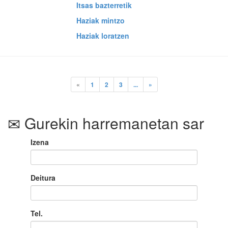
Itsas bazterretik
Haziak mintzo
Haziak loratzen
«
1
2
3
...
»
Gurekin harremanetan sar
Izena
Deitura
Tel.