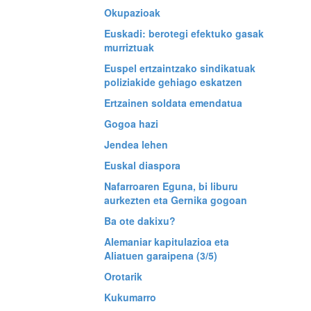
Okupazioak
Euskadi: berotegi efektuko gasak
murriztuak
Euspel ertzaintzako sindikatuak
poliziakide gehiago eskatzen
Ertzainen soldata emendatua
Gogoa hazi
Jendea lehen
Euskal diaspora
Nafarroaren Eguna, bi liburu
aurkezten eta Gernika gogoan
Ba ote dakixu?
Alemaniar kapitulazioa eta
Aliatuen garaipena (3/5)
Orotarik
Kukumarro