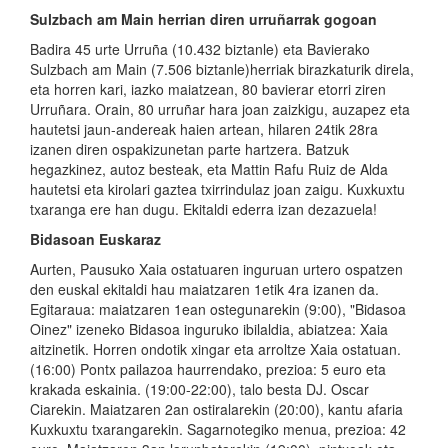
Sulzbach am Main herrian diren urruñarrak gogoan
Badira 45 urte Urruña (10.432 biztanle) eta Bavierako
Sulzbach am Main (7.506 biztanle)herriak birazkaturik direla,
eta horren kari, iazko maiatzean, 80 bavierar etorri ziren
Urruñara. Orain, 80 urruñar hara joan zaizkigu, auzapez eta
hautetsi jaun-andereak haien artean, hilaren 24tik 28ra
izanen diren ospakizunetan parte hartzera. Batzuk
hegazkinez, autoz besteak, eta Mattin Rafu Ruiz de Alda
hautetsi eta kirolari gaztea txirrindulaz joan zaigu. Kuxkuxtu
txaranga ere han dugu. Ekitaldi ederra izan dezazuela!
Bidasoan Euskaraz
Aurten, Pausuko Xaia ostatuaren inguruan urtero ospatzen
den euskal ekitaldi hau maiatzaren 1etik 4ra izanen da.
Egitaraua: maiatzaren 1ean ostegunarekin (9:00), "Bidasoa
Oinez" izeneko Bidasoa inguruko ibilaldia, abiatzea: Xaia
aitzinetik. Horren ondotik xingar eta arroltze Xaia ostatuan.
(16:00) Pontx pailazoa haurrendako, prezioa: 5 euro eta
krakada eskainia. (19:00-22:00), talo besta DJ. Oscar
Ciarekin. Maiatzaren 2an ostiralarekin (20:00), kantu afaria
Kuxkuxtu txarangarekin. Sagarnotegiko menua, prezioa: 42