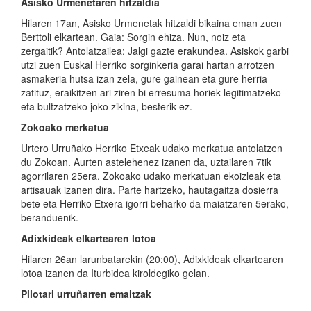
Asisko Urmenetaren hitzaldia
Hilaren 17an, Asisko Urmenetak hitzaldi bikaina eman zuen
Berttoli elkartean. Gaia: Sorgin ehiza. Nun, noiz eta
zergaitik? Antolatzailea: Jalgi gazte erakundea. Asiskok garbi
utzi zuen Euskal Herriko sorginkeria garai hartan arrotzen
asmakeria hutsa izan zela, gure gainean eta gure herria
zatituz, eraikitzen ari ziren bi erresuma horiek legitimatzeko
eta bultzatzeko joko zikina, besterik ez.
Zokoako merkatua
Urtero Urruñako Herriko Etxeak udako merkatua antolatzen
du Zokoan. Aurten astelehenez izanen da, uztailaren 7tik
agorrilaren 25era. Zokoako udako merkatuan ekoizleak eta
artisauak izanen dira. Parte hartzeko, hautagaitza dosierra
bete eta Herriko Etxera igorri beharko da maiatzaren 5erako,
beranduenik.
Adixkideak elkartearen lotoa
Hilaren 26an larunbatarekin (20:00), Adixkideak elkartearen
lotoa izanen da Iturbidea kiroldegiko gelan.
Pilotari urruñarren emaitzak