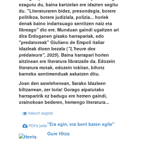
ezagutu du, baina kartzelan ere idazten segitu
du. "Literaturaren bidez, presondegia, botere
politikoa, botere judiziala, polizia... horiek
denak baino indartsuago sentitzen naiz eta
libreago" dio ere. Munduan gaindi ugaltzen ari
dira Erdoganen gisako harrapariak, edo
"predatoreak" Giuliano de Empoli italiar
idazleak dioen bezala (
"L'heure des
prédateurs", 2025
). Baina harrapari horien
aitzinean ere literatura libratzaile da. Edozein
literatura motak, edozein tokitan, bihotz
barneko sentimenduak askatzen ditu.
Joan den astelehenean, Sarako Idazleen
biltzarrean, zer loria! Gorago aipatutako
harraparirik ez badugu ere hemen gaindi,
orainokoan bederen, hemengo literatura...
Irakurri segida
"Era egin, era berri baten egile"
PDFa jaitsi
Gure Hitza