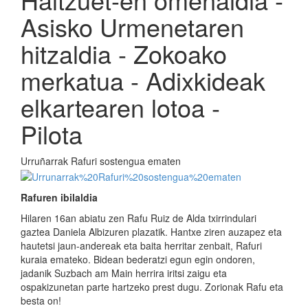
Asisko Urmenetaren
hitzaldia - Zokoako
merkatua - Adixkideak
elkartearen lotoa -
Pilota
Urruñarrak Rafuri sostengua ematen
Rafuren ibilaldia
Hilaren 16an abiatu zen Rafu Ruiz de Alda txirrindulari
gaztea Daniela Albizuren plazatik. Hantxe ziren auzapez eta
hautetsi jaun-andereak eta baita herritar zenbait, Rafuri
kuraia emateko. Bidean bederatzi egun egin ondoren,
jadanik Suzbach am Main herrira iritsi zaigu eta
ospakizunetan parte hartzeko prest dugu. Zorionak Rafu eta
besta on!