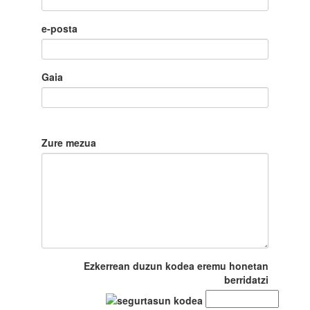
e-posta
Gaia
Zure mezua
Ezkerrean duzun kodea eremu honetan
berridatzi