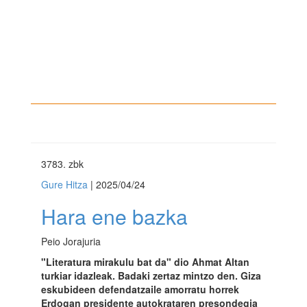
3783
. zbk
Gure Hitza
| 2025/04/24
Hara ene bazka
Peio Jorajuria
"Literatura mirakulu bat da" dio Ahmat Altan
turkiar idazleak. Badaki zertaz mintzo den. Giza
eskubideen defendatzaile amorratu horrek
Erdogan presidente autokrataren presondegia