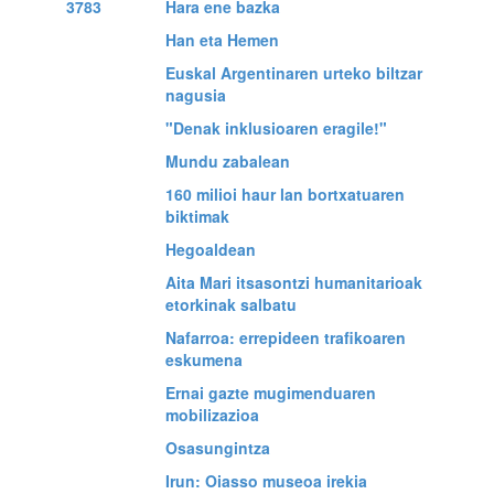
Hara ene bazka
Han eta Hemen
Euskal Argentinaren urteko biltzar
nagusia
"Denak inklusioaren eragile!"
Mundu zabalean
160 milioi haur lan bortxatuaren
biktimak
Hegoaldean
Aita Mari itsasontzi humanitarioak
etorkinak salbatu
Nafarroa: errepideen trafikoaren
eskumena
Ernai gazte mugimenduaren
mobilizazioa
Osasungintza
Irun: Oiasso museoa irekia