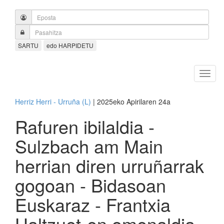
SARTU
edo HARPIDETU
Herriz Herri - Urruña (L)
| 2025eko Apirilaren 24a
Rafuren ibilaldia -
Sulzbach am Main
herrian diren urruñarrak
gogoan - Bidasoan
Euskaraz - Frantxia
Haltzuet-en omenaldia -