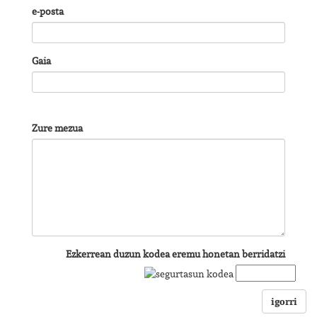
e-posta
Gaia
Zure mezua
Ezkerrean duzun kodea eremu honetan berridatzi
igorri