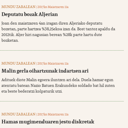
MUNDU ZABALEAN
| 2017ko Maiatzaren 11a
Deputatu bozak Aljerian
Joan den maiatzaren 4an iragan diren Aljeriako deputatu
bozetan, parte hartzea %38,25ekoa izan da. Bost tantoz apaldu da
2012tik. Aljer hiri nagusian berean %28k parte hartu dute
bozketan.
MUNDU ZABALEAN
| 2017ko Maiatzaren 11a
Malin gerla oihartzunak indartzen ari
Adituek diote Malin egoera iluntzen ari dela. Duela hamar egun
atentatu batean Nazio Batuen Erakundeko soldado bat hil zuten
eta beste bederatzi kolpaturik utzi.
MUNDU ZABALEAN
| 2017ko Maiatzaren 11a
Hamas mugimenduaren jestu diskretak