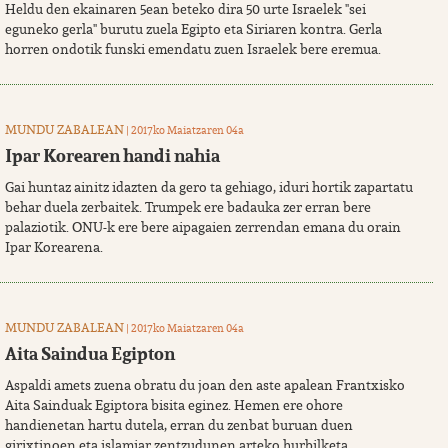
Heldu den ekainaren 5ean beteko dira 50 urte Israelek "sei
eguneko gerla" burutu zuela Egipto eta Siriaren kontra. Gerla
horren ondotik funski emendatu zuen Israelek bere eremua.
MUNDU ZABALEAN
| 2017ko Maiatzaren 04a
Ipar Korearen handi nahia
Gai huntaz ainitz idazten da gero ta gehiago, iduri hortik zapartatu
behar duela zerbaitek. Trumpek ere badauka zer erran bere
palaziotik. ONU-k ere bere aipagaien zerrendan emana du orain
Ipar Korearena.
MUNDU ZABALEAN
| 2017ko Maiatzaren 04a
Aita Saindua Egipton
Aspaldi amets zuena obratu du joan den aste apalean Frantxisko
Aita Sainduak Egiptora bisita eginez. Hemen ere ohore
handienetan hartu dutela, erran du zenbat buruan duen
girixtinoen eta islamiar zentzudunen arteko hurbilketa.