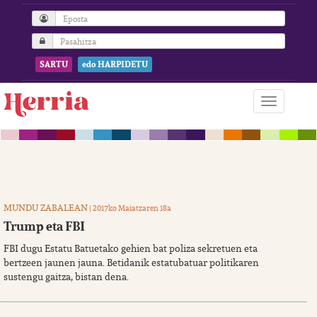
SARTU
edo HARPIDETU
MUNDU ZABALEAN
| 2017ko Maiatzaren 18a
Trump eta FBI
FBI dugu Estatu Batuetako gehien bat poliza sekretuen eta
bertzeen jaunen jauna. Betidanik estatubatuar politikaren
sustengu gaitza, bistan dena.