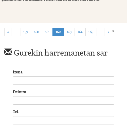
x
(current)
«
...
159
160
161
162
163
164
165
...
»
Gurekin harremanetan sar
Izena
Deitura
Tel.