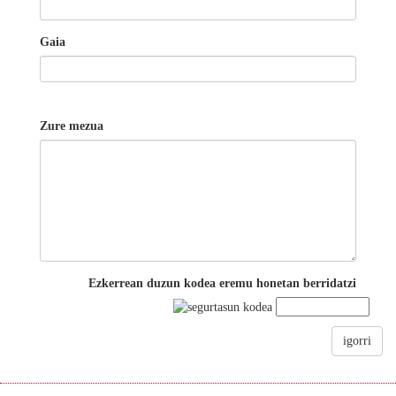
Gaia
Zure mezua
Ezkerrean duzun kodea eremu honetan berridatzi
igorri