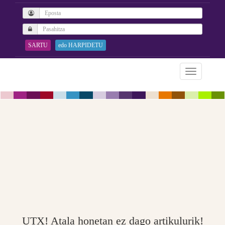
SARTU
edo HARPIDETU
UTX! Atala honetan ez dago artikulurik!