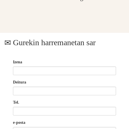
Gurekin harremanetan sar
Izena
Deitura
Tel.
e-posta