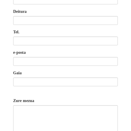
Deitura
Tel.
e-posta
Gaia
Zure mezua