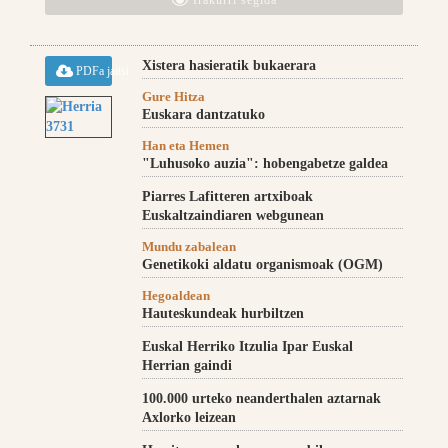
Irakurri segida
Xistera hasieratik bukaerara
PDFa jaitsi
Gure Hitza
Euskara dantzatuko
Han eta Hemen
"Luhusoko auzia": hobengabetze galdea
Piarres Lafitteren artxiboak
Euskaltzaindiaren webgunean
Mundu zabalean
Genetikoki aldatu organismoak (OGM)
Hegoaldean
Hauteskundeak hurbiltzen
Euskal Herriko Itzulia Ipar Euskal
Herrian gaindi
100.000 urteko neanderthalen aztarnak
Axlorko leizean