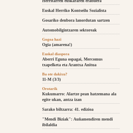
Herritarren euskararen erabilera
Euskal Herriko Kontseilu Sozialista
Gosariko denbora lanordutan sartzen
Automobilgintzaren sektoreak
Gogoa hazi
Ogia (amarena!)
Euskal diaspora
Aberri Eguna ospagai, Mercomus
txapelketa eta Arantxa Anitua
Ba ote dakixu?
11-M (3/3)
Orotarik
Kukumarro: Alartze pean hatzemana ala
egite ukan, antza izan
Sarako biltzarra: 41. edizioa
"Mendi Biziak": Auñamendiren mendi
ibilaldia