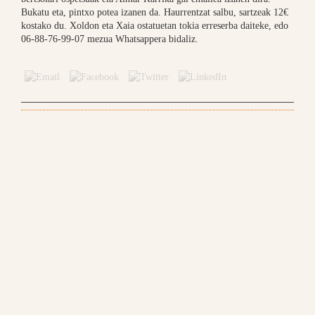
Bukatu eta, pintxo potea izanen da. Haurrentzat salbu, sartzeak 12€
kostako du. Xoldon eta Xaia ostatuetan tokia erreserba daiteke, edo
06-88-76-99-07 mezua Whatsappera bidaliz.