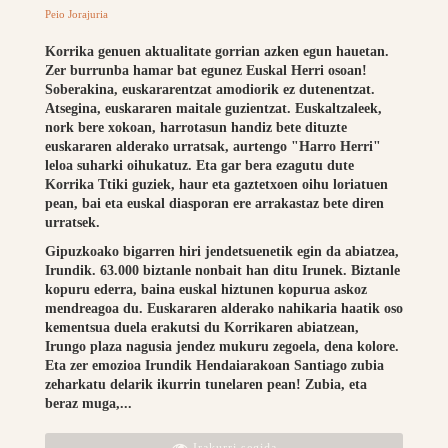
Peio Jorajuria
Korrika genuen aktualitate gorrian azken egun hauetan.
Zer burrunba hamar bat egunez Euskal Herri osoan!
Soberakina, euskararentzat amodiorik ez dutenentzat.
Atsegina, euskararen maitale guzientzat. Euskaltzaleek,
nork bere xokoan, harrotasun handiz bete dituzte
euskararen alderako urratsak, aurtengo "Harro Herri"
leloa suharki oihukatuz. Eta gar bera ezagutu dute
Korrika Ttiki guziek, haur eta gaztetxoen oihu loriatuen
pean, bai eta euskal diasporan ere arrakastaz bete diren
urratsek.
Gipuzkoako bigarren hiri jendetsuenetik egin da abiatzea,
Irundik. 63.000 biztanle nonbait han ditu Irunek. Biztanle
kopuru ederra, baina euskal hiztunen kopurua askoz
mendreagoa du. Euskararen alderako nahikaria haatik oso
kementsua duela erakutsi du Korrikaren abiatzean,
Irungo plaza nagusia jendez mukuru zegoela, dena kolore.
Eta zer emozioa Irundik Hendaiarakoan Santiago zubia
zeharkatu delarik ikurrin tunelaren pean! Zubia, eta
beraz muga,...