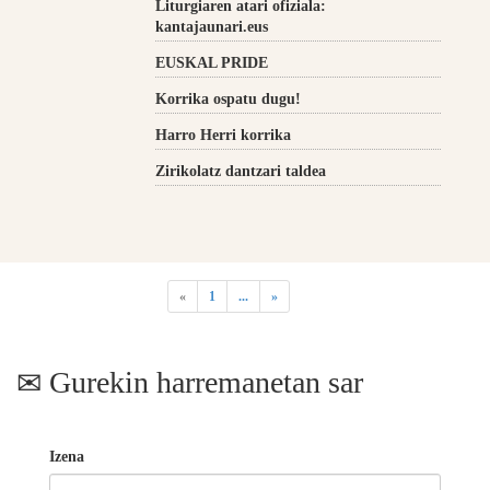
Liturgiaren atari ofiziala:
kantajaunari.eus
EUSKAL PRIDE
Korrika ospatu dugu!
Harro Herri korrika
Zirikolatz dantzari taldea
«
1
...
»
Gurekin harremanetan sar
Izena