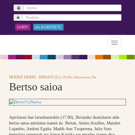
SARTU
edo HARPIDETU
HERRIZ HERRI - BIRIATU (L)
| 2024ko Martxoaren 28a
Bertso saioa
Apirilaren 6an larunbatarekin (17:00), Biriatuko ikastolaren alde
bertso saioa antolatua izanen da. Bertan, Amets Arzallus, Maialen
Lujanbio, Andoni Egaña, Maddi-Ane Txoperena, Julio Soto
bertsolari ospetsuak eta Aimar Karrika gai emailea izanen dira.