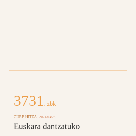
3731
. zbk
GURE HITZA
| 2024/03/28
Euskara dantzatuko