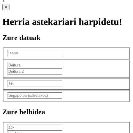
>
×
Herria astekariari harpidetu!
Zure datuak
Zure helbidea