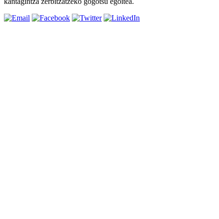
kantagintza zerbitzatzeko gogotsu egoitea.