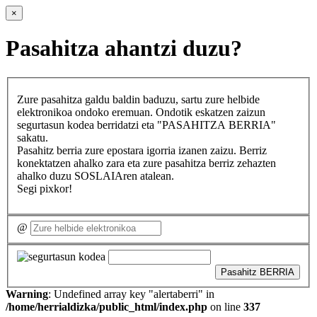
×
Pasahitza ahantzi duzu?
Zure pasahitza galdu baldin baduzu, sartu zure helbide
elektronikoa ondoko eremuan. Ondotik eskatzen zaizun
segurtasun kodea berridatzi eta "PASAHITZA BERRIA"
sakatu.
Pasahitz berria zure epostara igorria izanen zaizu. Berriz
konektatzen ahalko zara eta zure pasahitza berriz zehazten
ahalko duzu SOSLAIAren atalean.
Segi pixkor!
@
Pasahitz BERRIA
Warning
: Undefined array key "alertaberri" in
/home/herrialdizka/public_html/index.php
on line
337