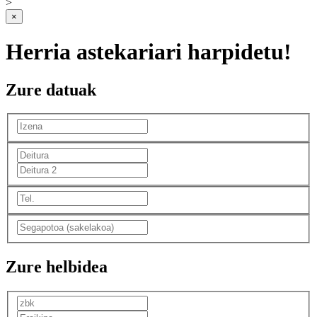
>
×
Herria astekariari harpidetu!
Zure datuak
Zure helbidea