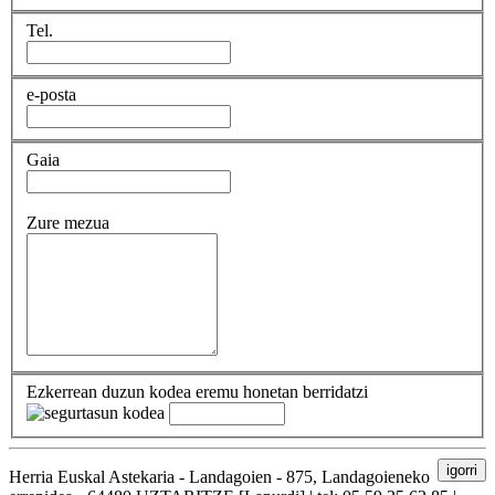
Tel.
e-posta
Gaia
Zure mezua
Ezkerrean duzun kodea eremu honetan berridatzi
igorri
Herria Euskal Astekaria - Landagoien - 875, Landagoieneko