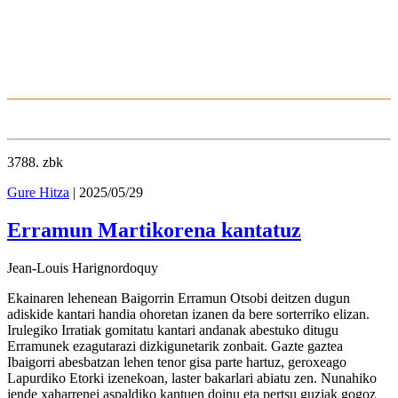
3788
. zbk
Gure Hitza
| 2025/05/29
Erramun Martikorena kantatuz
Jean-Louis Harignordoquy
Ekainaren lehenean Baigorrin Erramun Otsobi deitzen dugun
adiskide kantari handia ohoretan izanen da bere sorterriko elizan.
Irulegiko Irratiak gomitatu kantari andanak abestuko ditugu
Erramunek ezagutarazi dizkigunetarik zonbait. Gazte gaztea
Ibaigorri abesbatzan lehen tenor gisa parte hartuz, geroxeago
Lapurdiko Etorki izenekoan, laster bakarlari abiatu zen. Nunahiko
jende xaharrenei aspaldiko kantuen doinu eta pertsu guziak gogoz