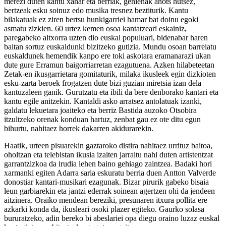
merezi duten kantu xahar eta berriak, gehienak ahots hutsez,
bertzeak esku soinuz edo musika tresnez beztiturik. Kantu
bilakatuak ez ziren bertsu hunkigarriei hamar bat doinu egoki
asmatu zizkien. 60 urtez kemen osoa kantatzeari eskainiz,
paregabeko altxorra uzten dio euskal populuari, bidenabar haren
baitan sortuz euskaldunki bizitzeko gutizia. Mundu osoan barreiatu
euskaldunek hemendik kanpo ere toki askotara eramanarazi ukan
dute gure Erramun baigorriarretan ezagutuena. Azken hilabeteetan
Zetak-en ikusgarrietara gomitaturik, milaka ikusleek egin dizkioten
esku-zarta beroek frogatzen dute bizi guzian miretsia izan dela
kantuzaleen ganik. Gurutzatu eta ibili da bere denborako kantari eta
kantu egile anitzekin. Kantaldi asko arratsez antolatuak izanki,
galdatu lekuetara joaiteko eta berriz Bastida auzoko Otsobira
itzultzeko orenak konduan hartuz, zenbat gau ez ote ditu egun
bihurtu, nahitaez horrek dakarren akidurarekin.
Haatik, urteen pisuarekin gaztaroko distira nahitaez urrituz baitoa,
oholtzan eta telebistan ikusia izaiten jarraitu nahi duten artistentzat
garrantzizkoa da irudia lehen baino gehiago zaintzea. Badaki hori
xarmanki egiten Adarra saria eskuratu berria duen Antton Valverde
donostiar kantari-musikari ezagunak. Bizar pirurik gabeko bisaia
leun garbiarekin eta jantzi ederrak soinean agertzen ohi da jendeen
aitzinera. Oraiko mendean bereziki, presunaren itxura pollita ere
azkarki konda da, ikusleari osoki plazer egiteko. Gaurko solasa
bururatzeko, adin bereko bi abeslariei opa diegu oraino luzaz euskal