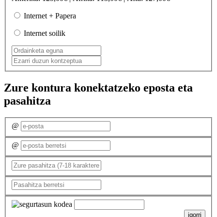
Internet + Papera
Internet soilik
Zure kontura konektatzeko eposta eta
pasahitza
@
@
igorri