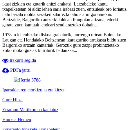
ikasi zizkien eta gutarik anitzi erakatsi. Larzabaleko kantu
txapelketetan bi aldiz lehen saria irabazi zuen, entzuleak oro loriatuz
nahi bezala molda zezaken zilarrezko ahots arin goraiarekin.
Bertzalde, Baigorriko antzerki taldean frangotan arizana, ederki
garatu zuen kantuak jendeari sendiarazteko dohaina.
1978an lehenbiziko diskoa grabaturik, hurrengo urtean Baionako
Laugan eta Hendaiako Beltzenean ikaragarriko arrakasta bildu zuen
Baigorriko artzain kantariak. Geroztik gure zazpi probintzietako
xoko-moko guziak kurriturik badauzka...
Irakurri segida
PDFa jaitsi
Iparraldearen etorkizuna eraikitzen
Gure Hitza
Erramun Martikorena kantatuz
Han eta Hemen
Esperanto topaketa Donapaleun