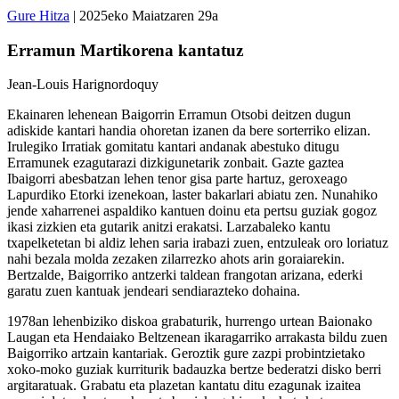
Gure Hitza
| 2025eko Maiatzaren 29a
Erramun Martikorena kantatuz
Jean-Louis Harignordoquy
Ekainaren lehenean Baigorrin Erramun Otsobi deitzen dugun
adiskide kantari handia ohoretan izanen da bere sorterriko elizan.
Irulegiko Irratiak gomitatu kantari andanak abestuko ditugu
Erramunek ezagutarazi dizkigunetarik zonbait. Gazte gaztea
Ibaigorri abesbatzan lehen tenor gisa parte hartuz, geroxeago
Lapurdiko Etorki izenekoan, laster bakarlari abiatu zen. Nunahiko
jende xaharrenei aspaldiko kantuen doinu eta pertsu guziak gogoz
ikasi zizkien eta gutarik anitzi erakatsi. Larzabaleko kantu
txapelketetan bi aldiz lehen saria irabazi zuen, entzuleak oro loriatuz
nahi bezala molda zezaken zilarrezko ahots arin goraiarekin.
Bertzalde, Baigorriko antzerki taldean frangotan arizana, ederki
garatu zuen kantuak jendeari sendiarazteko dohaina.
1978an lehenbiziko diskoa grabaturik, hurrengo urtean Baionako
Laugan eta Hendaiako Beltzenean ikaragarriko arrakasta bildu zuen
Baigorriko artzain kantariak. Geroztik gure zazpi probintzietako
xoko-moko guziak kurriturik badauzka bertze bederatzi disko berri
argitaratuak. Grabatu eta plazetan kantatu ditu ezagunak izaitea