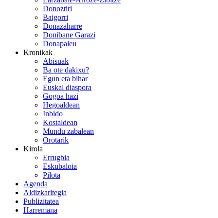
Donoztiri
Baigorri
Donazaharre
Donibane Garazi
Donapaleu
Kronikak
Abisuak
Ba ote dakixu?
Egun eta bihar
Euskal diaspora
Gogoa hazi
Hegoaldean
Inbido
Kostaldean
Mundu zabalean
Orotarik
Kirola
Errugbia
Eskubaloia
Pilota
Agenda
Aldizkaritegia
Publizitatea
Harremana