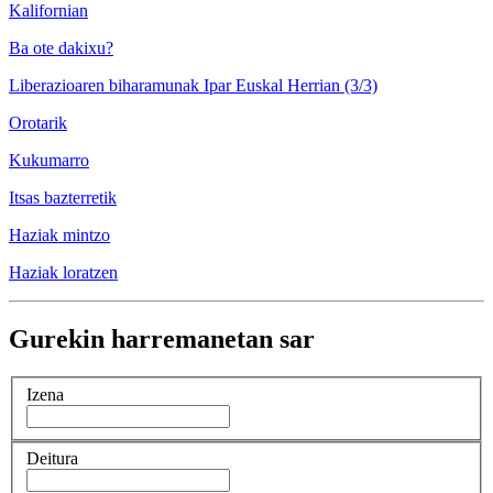
Kalifornian
Ba ote dakixu?
Liberazioaren biharamunak Ipar Euskal Herrian (3/3)
Orotarik
Kukumarro
Itsas bazterretik
Haziak mintzo
Haziak loratzen
Gurekin harremanetan sar
Izena
Deitura