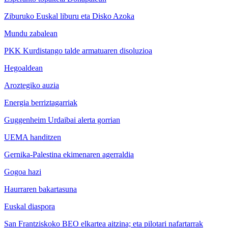
Ziburuko Euskal liburu eta Disko Azoka
Mundu zabalean
PKK Kurdistango talde armatuaren disoluzioa
Hegoaldean
Aroztegiko auzia
Energia berriztagarriak
Guggenheim Urdaibai alerta gorrian
UEMA handitzen
Gernika-Palestina ekimenaren agerraldia
Gogoa hazi
Haurraren bakartasuna
Euskal diaspora
San Frantziskoko BEO elkartea aitzina; eta pilotari nafartarrak