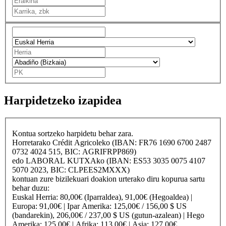
Harpidetzeko izapidea
Kontua sortzeko harpidetu behar zara.
Horretarako
Crédit Agricole
ko (IBAN: FR76 1690 6700 2487
0732 4024 515, BIC: AGRIFRPP869)
edo
LABORAL KUTXA
ko (IBAN: ES53 3035 0075 4107
5070 2023, BIC: CLPEES2MXXX)
kontuan zure bizilekuari doakion urterako diru kopurua sartu
behar duzu:
Euskal Herria
: 80,00€ (Iparraldea), 91,00€ (Hegoaldea) |
Europa
: 91,00€ |
Ipar Amerika
: 125,00€ / 156,00 $ US
(bandarekin), 206,00€ / 237,00 $ US (gutun-azalean) |
Hego
Amerika
: 125,00€ |
Afrika
: 113,00€ |
Asia
: 127,00€