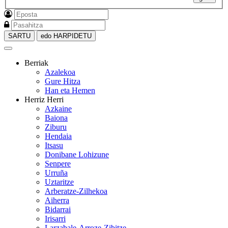
SARTU
edo HARPIDETU
Berriak
Azalekoa
Gure Hitza
Han eta Hemen
Herriz Herri
Azkaine
Baiona
Ziburu
Hendaia
Itsasu
Donibane Lohizune
Senpere
Urruña
Uztaritze
Arberatze-Zilhekoa
Aiherra
Bidarrai
Irisarri
Larzabale-Arroze-Zibitze