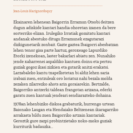
Jean-Louis Harignordoquy
Ekainaren lehenean Baigorrin Erramun Otsobi deitzen
dugun adiskide kantari handia ohoretan izanen da bere
sorterriko elizan. Irulegiko Irratiak gomitatu kantari
andanak abestuko ditugu Erramunek ezagutarazi
dizkigunetarik zonbait. Gazte gaztea Ibaigorri abesbatzan
lehen tenor gisa parte hartuz, geroxeago Lapurdiko
Etorki izenekoan, laster bakarlari abiatu zen. Nunahiko
jende xaharrenei aspaldiko kantuen doinu eta pertsu
guziak gogoz ikasi zizkien eta gutarik anitzi erakatsi.
Larzabaleko kantu txapelketetan bi aldiz lehen saria
irabazi zuen, entzuleak oro loriatuz nahi bezala molda
zezaken zilarrezko ahots arin goraiarekin. Bertzalde,
Baigorriko antzerki taldean frangotan arizana, ederki
garatu zuen kantuak jendeari sendiarazteko dohaina.
1978an lehenbiziko diskoa grabaturik, hurrengo urtean
Baionako Laugan eta Hendaiako Beltzenean ikaragarriko
arrakasta bildu zuen Baigorriko artzain kantariak.
Geroztik gure zazpi probintzietako xoko-moko guziak
kurriturik badauzka...