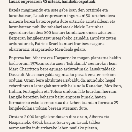
Lauak enpresaren 50 urteak, handizki ospatuak
Bazela mugimendu eta uste gabe joan den ortzirale eta
larunbatean, Lauak enpresaren inguruan! 50. urtebetetzea
manera berezi batez ospatu dute ortzirale arratsaldean eta
larunbatean publiko zabalari ateak idekiz. Larunbat
eguerdiarekin deia 800 bisitari kondatzen omen zituzten...
Bezperan langileentzat ustegabeko gaualdia antolatu zuten
arduradunek, Patrick Bruel kantari frantses ezaguna
ekarraraziz, Hazparneko Mendeala gelara.
Enpresa hau Aiherra eta Hazparneko mugan plantatua baldin
bada orain, 1975ean sortu zuen "Eskulanak" izenarekin Jean-
Marc Charritton bere egungo arduradunak. Lauak taldeak
Dassault Abiazioari galdaragintzako piezak ematen zizkion
orduan. Orain bere aktibitatea zabaldu da, munduko hegal
ezberdinetan lantegiak sorturik hala nola Kanadan, Mexikon,
Indian, Portugalen eta Tolosa ondoan l'Ile Jourdain herrian.
Langile berezien beharra baitu enpresa hunek, hauen
formatzeko eskola ere sortua du. Lehen txandan formatu 25
langileek lana tokian berean atzeman dute.
Orotara 2.000 langile kondatzen dira orain, Aiherra eta
Hazparneko 450ak barne. Gaur egun, Lauak taldea
aeronautika industriarako lehen mailako piezen,