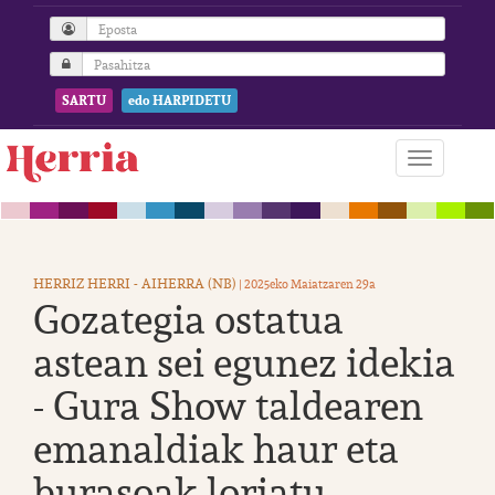
SARTU
edo HARPIDETU
HERRIZ HERRI - AIHERRA (NB)
| 2025eko Maiatzaren 29a
Gozategia ostatua
astean sei egunez idekia
- Gura Show taldearen
emanaldiak haur eta
burasoak loriatu -