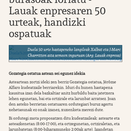
Lauak enpresaren 50
urteak, handizki
ospatuak
Duela 50 urte hastapeneko langileak Xalbat eta J-Marc
Charritton aita semeen inguruan (Arg: Lauak enpresa)
Gozategia ostatua astean sei egunez idekia
Asteartean zortzi ideki zen berriz Gozategia ostatua, Jérôme
Alfaro kudeatzaile berriarekin. Iduri du hunen hastapena
kausitua izan dela bazkaltiar anitz hurbildu baita jatetxera
lehen egunetan, bai eta ortzirale eta larunbat arratsez. Joan
den asteko berrietan ostatuaren ordutegiari buruz agertu
xehetasunak ez onak izanez, xuxenketa merezi dute.
Bi ordutegi mota proposatzen ditu kudeatzaileak: astearte eta
asteazkenetan (8:00-17:00), eta ortzegunetan, ortziraletan, eta
larunbatetan (8:00-biharamuneko 2:00ak arte). Igandetan