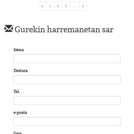
«
1
2
3
...
»
Gurekin harremanetan sar
Izena
Deitura
Tel.
e-posta
Gaia