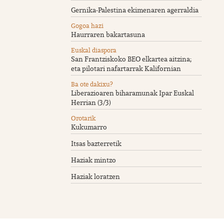
Gernika-Palestina ekimenaren agerraldia
Gogoa hazi
Haurraren bakartasuna
Euskal diaspora
San Frantziskoko BEO elkartea aitzina;
eta pilotari nafartarrak Kalifornian
Ba ote dakixu?
Liberazioaren biharamunak Ipar Euskal
Herrian (3/3)
Orotarik
Kukumarro
Itsas bazterretik
Haziak mintzo
Haziak loratzen