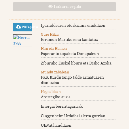
Irakurri segida
Iparraldearen etorkizuna eraikitzen
PDFa jaitsi
Gure Hitza
Erramun Martikorena kantatuz
Han eta Hemen
Esperanto topaketa Donapaleun
Ziburuko Euskal liburu eta Disko Azoka
Mundu zabalean
PKK Kurdistango talde armatuaren
disoluzioa
Hegoaldean
Aroztegiko auzia
Energia berriztagarriak
Guggenheim Urdaibai alerta gorrian
UEMA handitzen