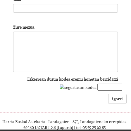
Zure mezua
Ezkerrean duzun kodea eremu honetan berridatzi
igorri
Herria Euskal Astekaria - Landagoien - 875, Landagoieneko errepidea -
64480 UZTARITZE [Lapurdi] | tel: 05 59 25 62 85 |