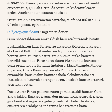
(8:00-17:00). Baina igande arratsetan ere idekitzea (aitzinetik
erreserbatuz, 17:00ak aitzin) da ostatuko kudeatzailearen
xedea. Astelehenetan ostatua hetsia da.
Ostatuarekin harremanetan sartzeko, telefonoz (06-18-40-53-
55) edo e-postaz egin ditaike
(
alf.jeje@gmail.com
). Ongi etorri deneri!
Gura Show taldearen emanaldiak haur eta burasoak loriatu
Euskaraldiaren kari, Beltzuntze elkarteak (Herriko Etxearen
eta Euskal Kultur Erakundearen laguntzarekin) kantaldi
berezia antolatu zuen ostiralarekin, eskoletako haurreri
bereziki zuzendua. Parte hartu duten 140 haur eta burasoek
guziz preziatu dute Kattalin Indaburu, Magi Mirande, Maider
Cigarroa, Amaia Riouspeyrous eta Philippe Albor-en
emanaldia, hauek jakin baitute eskola elebidunetako eta
ikastoletako haurrak berenganatzen, ikasleak kantuz arraraziz
artistekin betan.
Duela 2 urte Pontx pailazoa zuten gomitatu, aldi huntan Gura
Show taldea. Euskara nagusi den mementoak arraroak izanez,
gisa bereko ikusgarriak gehiago antolatu behar liratezke,
euskararen erabilpena indartzea beharrezkoa baita.