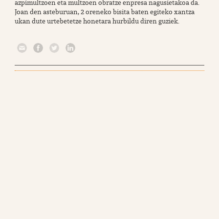
azpimultzoen eta multzoen obratze enpresa nagusietakoa da.
Joan den asteburuan, 2 oreneko bisita baten egiteko xantza
ukan dute urtebetetze honetara hurbildu diren guziek.