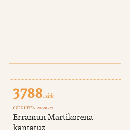
3788
. zbk
GURE HITZA
| 2025/05/29
Erramun Martikorena
kantatuz