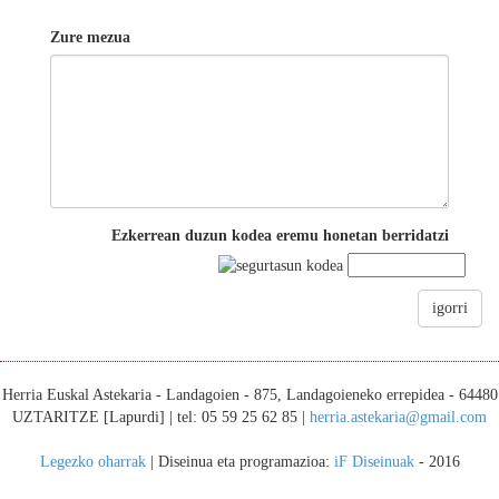
Zure mezua
Ezkerrean duzun kodea eremu honetan berridatzi
igorri
Herria Euskal Astekaria - Landagoien - 875, Landagoieneko errepidea - 64480
UZTARITZE [Lapurdi] | tel: 05 59 25 62 85 |
herria.astekaria@gmail.com
Legezko oharrak
| Diseinua eta programazioa:
iF Diseinuak
- 2016