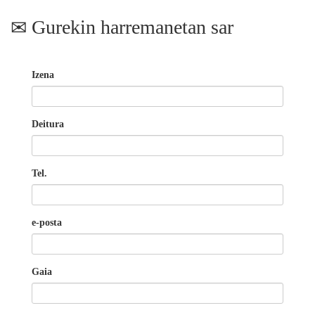
Gurekin harremanetan sar
Izena
Deitura
Tel.
e-posta
Gaia