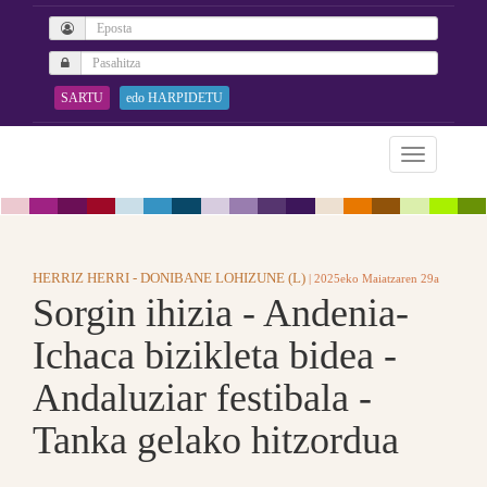
SARTU
edo HARPIDETU
HERRIZ HERRI - DONIBANE LOHIZUNE (L)
| 2025eko Maiatzaren 29a
Sorgin ihizia - Andenia-
Ichaca bizikleta bidea -
Andaluziar festibala -
Tanka gelako hitzordua