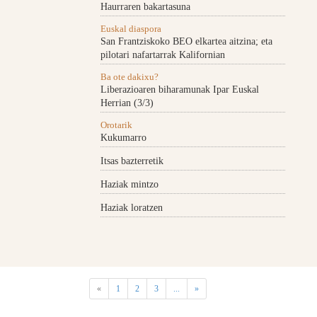
Haurraren bakartasuna
Euskal diaspora
San Frantziskoko BEO elkartea aitzina; eta
pilotari nafartarrak Kalifornian
Ba ote dakixu?
Liberazioaren biharamunak Ipar Euskal
Herrian (3/3)
Orotarik
Kukumarro
Itsas bazterretik
Haziak mintzo
Haziak loratzen
«
1
2
3
...
»