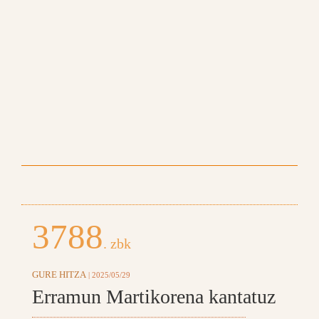
3788
. zbk
GURE HITZA
| 2025/05/29
Erramun Martikorena kantatuz