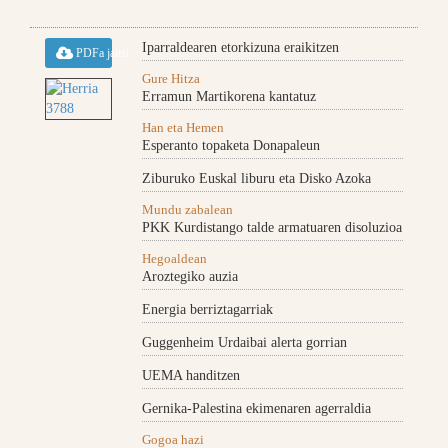
Iparraldearen etorkizuna eraikitzen
PDFa jaitsi
Gure Hitza
Erramun Martikorena kantatuz
Han eta Hemen
Esperanto topaketa Donapaleun
Ziburuko Euskal liburu eta Disko Azoka
Mundu zabalean
PKK Kurdistango talde armatuaren disoluzioa
Hegoaldean
Aroztegiko auzia
Energia berriztagarriak
Guggenheim Urdaibai alerta gorrian
UEMA handitzen
Gernika-Palestina ekimenaren agerraldia
Gogoa hazi