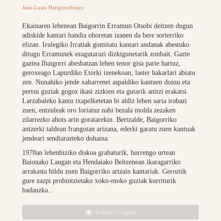
Jean-Louis Harignordoquy
Ekainaren lehenean Baigorrin Erramun Otsobi deitzen dugun
adiskide kantari handia ohoretan izanen da bere sorterriko
elizan. Irulegiko Irratiak gomitatu kantari andanak abestuko
ditugu Erramunek ezagutarazi dizkigunetarik zonbait. Gazte
gaztea Ibaigorri abesbatzan lehen tenor gisa parte hartuz,
geroxeago Lapurdiko Etorki izenekoan, laster bakarlari abiatu
zen. Nunahiko jende xaharrenei aspaldiko kantuen doinu eta
pertsu guziak gogoz ikasi zizkien eta gutarik anitzi erakatsi.
Larzabaleko kantu txapelketetan bi aldiz lehen saria irabazi
zuen, entzuleak oro loriatuz nahi bezala molda zezaken
zilarrezko ahots arin goraiarekin. Bertzalde, Baigorriko
antzerki taldean frangotan arizana, ederki garatu zuen kantuak
jendeari sendiarazteko dohaina.
1978an lehenbiziko diskoa grabaturik, hurrengo urtean
Baionako Laugan eta Hendaiako Beltzenean ikaragarriko
arrakasta bildu zuen Baigorriko artzain kantariak. Geroztik
gure zazpi probintzietako xoko-moko guziak kurriturik
badauzka...
Irakurri segida