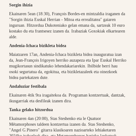
Sorgin ihizia
Ekainaren 5ean (18:30), François Bordes-en mintzaldia iraganen da
"Sorgin ihizia Euskal Herrian - Mitoa eta errealitatea" gaiaren
inguruan. Hitzordua Dukoteniako gelan emana da, sartzeak 10 euro
kostako du eta frantsesez izanen da. Irabaziak Goxokiak elkartearen
alde.
Andenia-Ichaca bizikleta bidea
Maiatzaren 17an, Andenia-Ichaca bizikleta bidea inauguratua izan
da, Jean-François Irigoyen herriko auzapeza eta Ipar Euskal Herriko
mugikortasun sindikatuko lehendakariarekin. Ibilbide berri hau
osoki segurtatua da, egokitua, eta bizikletazaleek eta oinezkoek
bidea partekatzen dute.
Andaluziar festibala
Ekainaren 4tik 9ra iragaitekoa da. Programan kontzertuak, dantzak,
ikusgarriak eta desfileak izanen dira.
Tanka gelako hitzordua
Ekainaren 4an (20:00), Stas Steshenko eta le Quatuor
Métamorphoses taldeen kontzertua izanen da. Stas Steshenko,
"Angel G.Pinero" gitarra klasikoaren nazioarteko lehiaketaren
2024ko irabazleak dira, eta Metamorphorses harizko laukoteak