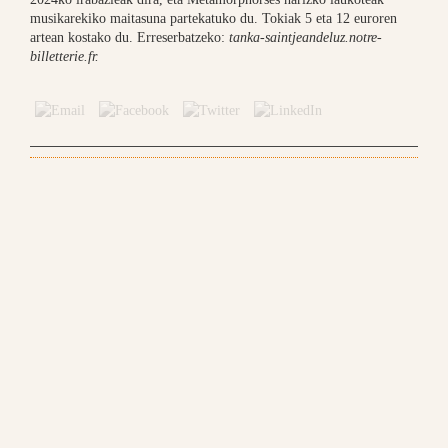
musikarekiko maitasuna partekatuko du. Tokiak 5 eta 12 euroren
artean kostako du. Erreserbatzeko:
tanka-saintjeandeluz.notre-
billetterie.fr.