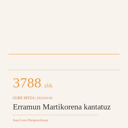
3788
. zbk
GURE HITZA
| 2025/05/29
Erramun Martikorena kantatuz
Jean-Louis Harignordoquy