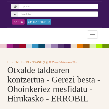
SARTU
edo HARPIDETU
HERRIZ HERRI - ITSASU (L)
| 2025eko Maiatzaren 29a
Otxalde taldearen
kontzertua - Gerezi besta -
Ohoinkeriez mesfidatu -
Hirukasko - ERROBIL