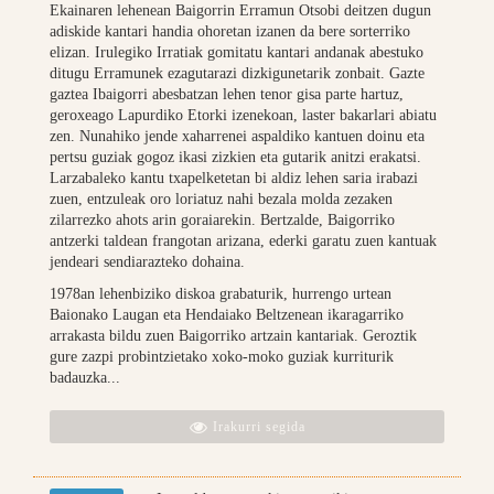
Ekainaren lehenean Baigorrin Erramun Otsobi deitzen dugun
adiskide kantari handia ohoretan izanen da bere sorterriko
elizan. Irulegiko Irratiak gomitatu kantari andanak abestuko
ditugu Erramunek ezagutarazi dizkigunetarik zonbait. Gazte
gaztea Ibaigorri abesbatzan lehen tenor gisa parte hartuz,
geroxeago Lapurdiko Etorki izenekoan, laster bakarlari abiatu
zen. Nunahiko jende xaharrenei aspaldiko kantuen doinu eta
pertsu guziak gogoz ikasi zizkien eta gutarik anitzi erakatsi.
Larzabaleko kantu txapelketetan bi aldiz lehen saria irabazi
zuen, entzuleak oro loriatuz nahi bezala molda zezaken
zilarrezko ahots arin goraiarekin. Bertzalde, Baigorriko
antzerki taldean frangotan arizana, ederki garatu zuen kantuak
jendeari sendiarazteko dohaina.
1978an lehenbiziko diskoa grabaturik, hurrengo urtean
Baionako Laugan eta Hendaiako Beltzenean ikaragarriko
arrakasta bildu zuen Baigorriko artzain kantariak. Geroztik
gure zazpi probintzietako xoko-moko guziak kurriturik
badauzka...
Irakurri segida