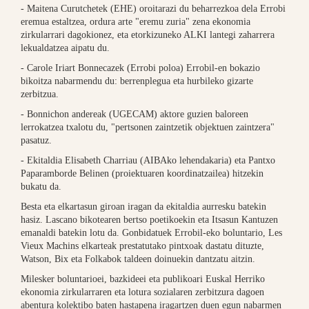
- Maitena Curutchetek (EHE) oroitarazi du beharrezkoa dela Errobi
eremua estaltzea, ordura arte "eremu zuria" zena ekonomia
zirkularrari dagokionez, eta etorkizuneko ALKI lantegi zaharrera
lekualdatzea aipatu du.
- Carole Iriart Bonnecazek (Errobi poloa) Errobil-en bokazio
bikoitza nabarmendu du: berrenplegua eta hurbileko gizarte
zerbitzua.
- Bonnichon andereak (UGECAM) aktore guzien baloreen
lerrokatzea txalotu du, "pertsonen zaintzetik objektuen zaintzera"
pasatuz.
- Ekitaldia Elisabeth Charriau (AIBAko lehendakaria) eta Pantxo
Paparamborde Belinen (proiektuaren koordinatzailea) hitzekin
bukatu da.
Besta eta elkartasun giroan iragan da ekitaldia aurresku batekin
hasiz. Lascano bikotearen bertso poetikoekin eta Itsasun Kantuzen
emanaldi batekin lotu da. Gonbidatuek Errobil-eko boluntario, Les
Vieux Machins elkarteak prestatutako pintxoak dastatu dituzte,
Watson, Bix eta Folkabok taldeen doinuekin dantzatu aitzin.
Milesker boluntarioei, bazkideei eta publikoari Euskal Herriko
ekonomia zirkularraren eta lotura sozialaren zerbitzura dagoen
abentura kolektibo baten hastapena iragartzen duen egun nabarmen