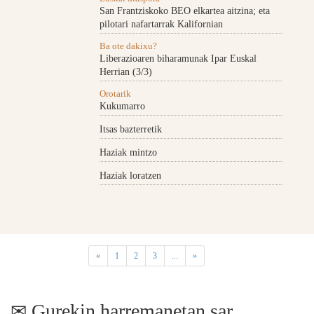
San Frantziskoko BEO elkartea aitzina; eta
pilotari nafartarrak Kalifornian
Ba ote dakixu?
Liberazioaren biharamunak Ipar Euskal
Herrian (3/3)
Orotarik
Kukumarro
Itsas bazterretik
Haziak mintzo
Haziak loratzen
«
1
2
3
...
»
Gurekin harremanetan sar