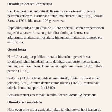
Otxalde taldearen kontzertua
San Josep eskolak antolaturik Itsasuarrak elkartearekin, gerezi
pestaren karietara. Larunbat huntan, maiatzaren 31n (19:30), elizan.
Sartzea 12€ helduentzat, 10€ gazteentzat.
Aspaldiko taldea dugu Otxalde, 1976an sortua. Beren errepertorioan
nagusiki aipatzen dituzten gaiak dira ekologia, haurtzaroa,
askatasuna, anaitasuna, nostalgia, hizkuntza, maitasuna, umorea eta
emigrazioa.
Gerezi besta
Hara! Jina zaigu aspaldiko urtetako hitzordua: gerezi besta.
Ekainaren lehen igandean jarria da hitzordua, aurten beraz igande
huntan, ekainaren 1ean. Huna xeheki egitaraua: meza (9:00), pilota
partida (11:00),
bazkaria (13:00) Alaiak taldeak animaturik, 28€tan. Euskal indar
jokoak (15:30), Ataitze dantza etamakilariak (16:30), mutxikoak,
taloak, kantu eta aperitifa (18:00).
Bazkariarentzat erreserbak Herriko Etxean:
accueil@itsasu.eu
s
.
Ohoinkeriez mesfidatu
Nola egon erne mota guzietako jukutriei ohartzeko: hori izanen da