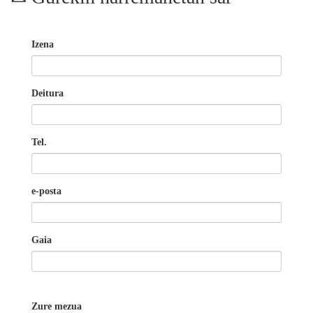
Izena
Deitura
Tel.
e-posta
Gaia
Zure mezua