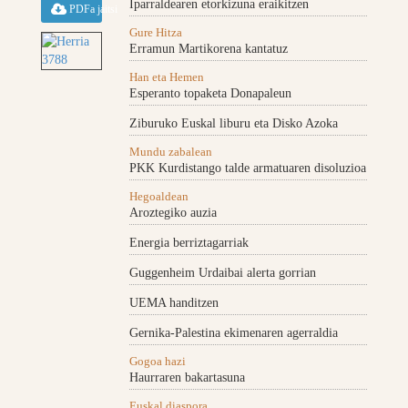
Iparraldearen etorkizuna eraikitzen
PDFa jaitsi
Gure Hitza
Erramun Martikorena kantatuz
Han eta Hemen
Esperanto topaketa Donapaleun
Ziburuko Euskal liburu eta Disko Azoka
Mundu zabalean
PKK Kurdistango talde armatuaren disoluzioa
Hegoaldean
Aroztegiko auzia
Energia berriztagarriak
Guggenheim Urdaibai alerta gorrian
UEMA handitzen
Gernika-Palestina ekimenaren agerraldia
Gogoa hazi
Haurraren bakartasuna
Euskal diaspora