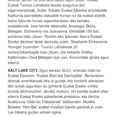
Euskal Txorizo Lehiaketa bezala ezagutua den
elgarretaratzeak, Sutter Yubako Euskal Elkartea antolatzaile.
Kalifornia iparraldeko eskualde huntan ez da euskal etxerik,
baina hitzordu hunek elgarretaratzen ditu bertako
euskaldunak, bost familia abiatzaile: Arostegui, Belza,
Bidegain, Etcheverry eta Juanarena. Ekitaldiak 150 bat
pertsona bildu zituen. Rocklin-eko Iparreko Ibarra Euskal
Etxeko dantzari tipiek dantzatu zuten, Stephanie Etcheverria
Younger zuzendari. Txorizo Lehiaketak 25
txorizo/lukainkagile batu zituen, eta irabazle Gridley
Kaliforniako Chad Bidegain izan zen. Komunitate giroko egun
ederra.
SALT LAKE CITY.
Egun berean SLCn, urteroko Utah-ko
Euskal Etxearen “Euskal Afari eta Dantzaldia”. Bertaratzen
direnak amerikanoak dira ia guziak, eta huntarik ateratzen
den sosak laguntzen du gehienik Euskal Etxeko urteko
buxeta aitzinarazten. Jendez mukuru, ohi bezala euskal afari
ederra Euskal Etxeko sukaldariek prestatua, eta dantza
ikuskizuna “Utah-ko Triskalariak” taldearekin. Musika,
Boiseko “Hori Bai” euskal musikari banda gazteak jo zuen.
Lan bikaina guzien artean egina.