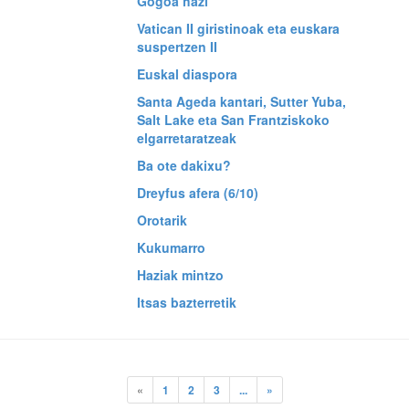
Gogoa hazi
Vatican II giristinoak eta euskara
suspertzen II
Euskal diaspora
Santa Ageda kantari, Sutter Yuba,
Salt Lake eta San Frantziskoko
elgarretaratzeak
Ba ote dakixu?
Dreyfus afera (6/10)
Orotarik
Kukumarro
Haziak mintzo
Itsas bazterretik
«
1
2
3
...
»