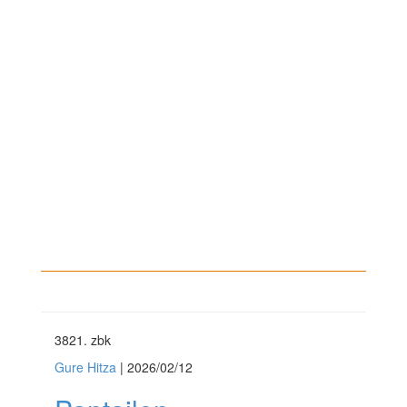
3821
. zbk
Gure Hitza
| 2026/02/12