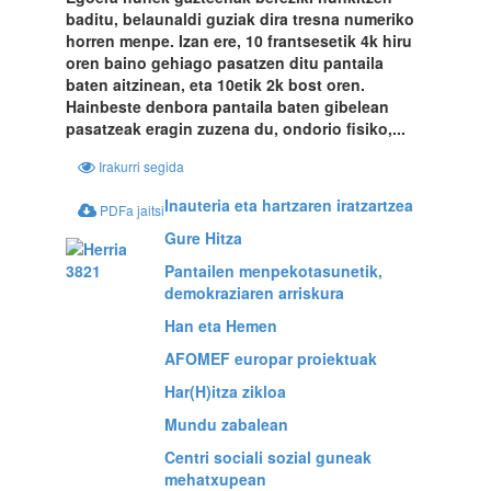
baditu, belaunaldi guziak dira tresna numeriko
horren menpe. Izan ere, 10 frantsesetik 4k hiru
oren baino gehiago pasatzen ditu pantaila
baten aitzinean, eta 10etik 2k bost oren.
Hainbeste denbora pantaila baten gibelean
pasatzeak eragin zuzena du, ondorio fisiko,...
Irakurri segida
Inauteria eta hartzaren iratzartzea
PDFa jaitsi
Gure Hitza
Pantailen menpekotasunetik,
demokraziaren arriskura
Han eta Hemen
AFOMEF europar proiektuak
Har(H)itza zikloa
Mundu zabalean
Centri sociali sozial guneak
mehatxupean