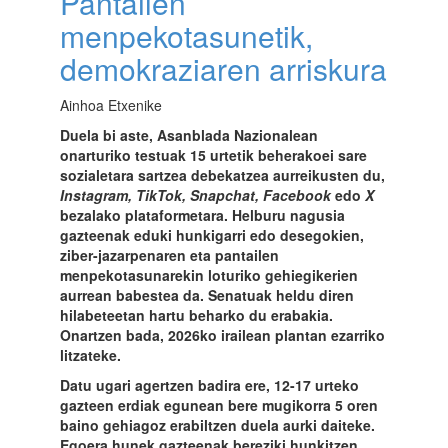
Pantailen
menpekotasunetik,
demokraziaren arriskura
Ainhoa Etxenike
Duela bi aste, Asanblada Nazionalean
onarturiko testuak 15 urtetik beherakoei sare
sozialetara sartzea debekatzea aurreikusten du,
Instagram, TikTok, Snapchat, Facebook
edo
X
bezalako plataformetara. Helburu nagusia
gazteenak eduki hunkigarri edo desegokien,
ziber-jazarpenaren eta pantailen
menpekotasunarekin loturiko gehiegikerien
aurrean babestea da. Senatuak heldu diren
hilabeteetan hartu beharko du erabakia.
Onartzen bada, 2026ko irailean plantan ezarriko
litzateke.
Datu ugari agertzen badira ere, 12-17 urteko
gazteen erdiak egunean bere mugikorra 5 oren
baino gehiagoz erabiltzen duela aurki daiteke.
Egoera hunek gazteenak bereziki hunkitzen