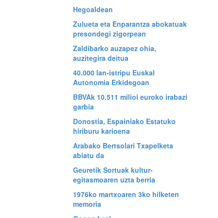
Hegoaldean
Zulueta eta Enparantza abokatuak
presondegi zigorpean
Zaldibarko auzapez ohia,
auzitegira deitua
40.000 lan-istripu Euskal
Autonomia Erkidegoan
BBVAk 10.511 milioi euroko irabazi
garbia
Donostia, Espainiako Estatuko
hiriburu karioena
Arabako Bertsolari Txapelketa
abiatu da
Geuretik Sortuak kultur-
egitasmoaren uzta berria
1976ko martxoaren 3ko hilketen
memoria