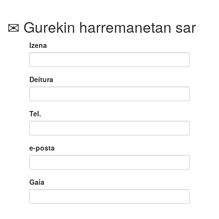
Gurekin harremanetan sar
Izena
Deitura
Tel.
e-posta
Gaia