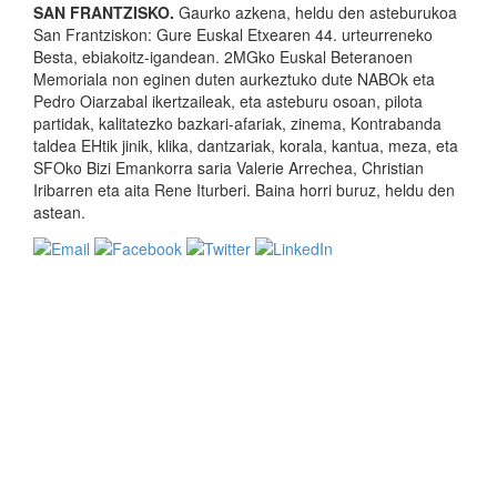
SAN FRANTZISKO.
Gaurko azkena, heldu den asteburukoa
San Frantziskon: Gure Euskal Etxearen 44. urteurreneko
Besta, ebiakoitz-igandean. 2MGko Euskal Beteranoen
Memoriala non eginen duten aurkeztuko dute NABOk eta
Pedro Oiarzabal ikertzaileak, eta asteburu osoan, pilota
partidak, kalitatezko bazkari-afariak, zinema, Kontrabanda
taldea EHtik jinik, klika, dantzariak, korala, kantua, meza, eta
SFOko Bizi Emankorra saria Valerie Arrechea, Christian
Iribarren eta aita Rene Iturberi. Baina horri buruz, heldu den
astean.