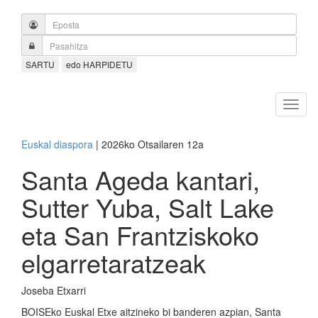
SARTU
edo HARPIDETU
Euskal diaspora
| 2026ko Otsailaren 12a
Santa Ageda kantari,
Sutter Yuba, Salt Lake
eta San Frantziskoko
elgarretaratzeak
Joseba Etxarri
BOISEko Euskal Etxe aitzineko bi banderen azpian, Santa