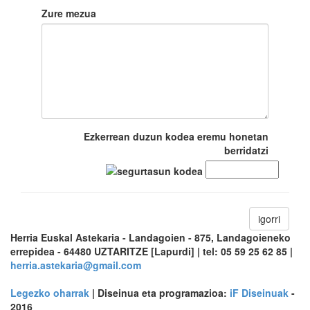
Zure mezua
Ezkerrean duzun kodea eremu honetan
berridatzi
igorri
Herria Euskal Astekaria - Landagoien - 875, Landagoieneko
errepidea - 64480 UZTARITZE [Lapurdi] | tel: 05 59 25 62 85 |
herria.astekaria@gmail.com
Legezko oharrak
| Diseinua eta programazioa:
iF Diseinuak
-
2016