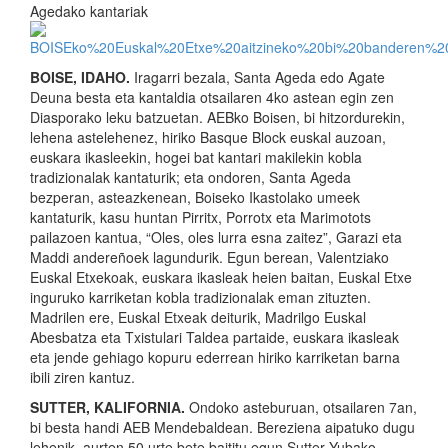
Agedako kantariak
BOISE, IDAHO.
Iragarri bezala, Santa Ageda edo Agate
Deuna besta eta kantaldia otsailaren 4ko astean egin zen
Diasporako leku batzuetan. AEBko Boisen, bi hitzordurekin,
lehena astelehenez, hiriko Basque Block euskal auzoan,
euskara ikasleekin, hogei bat kantari makilekin kobla
tradizionalak kantaturik; eta ondoren, Santa Ageda
bezperan, asteazkenean, Boiseko Ikastolako umeek
kantaturik, kasu huntan Pirritx, Porrotx eta Marimotots
pailazoen kantua, “Oles, oles lurra esna zaitez”, Garazi eta
Maddi andereñoek lagundurik. Egun berean, Valentziako
Euskal Etxekoak, euskara ikasleak heien baitan, Euskal Etxe
inguruko karriketan kobla tradizionalak eman zituzten.
Madrilen ere, Euskal Etxeak deiturik, Madrilgo Euskal
Abesbatza eta Txistulari Taldea partaide, euskara ikasleak
eta jende gehiago kopuru ederrean hiriko karriketan barna
ibili ziren kantuz.
SUTTER, KALIFORNIA.
Ondoko asteburuan, otsailaren 7an,
bi besta handi AEB Mendebaldean. Bereziena aipatuko dugu
lehenik, aurten 50 urte bete baititu egun Sutter Yubako