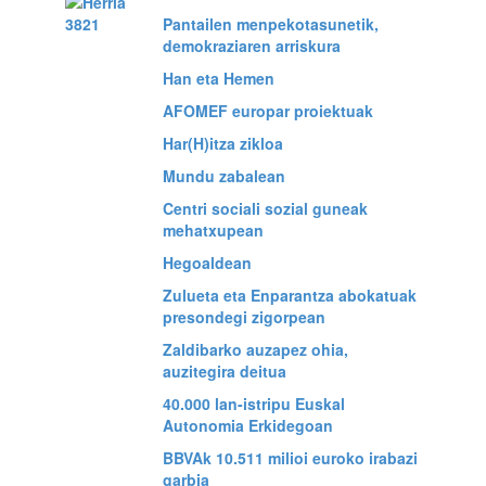
Pantailen menpekotasunetik,
demokraziaren arriskura
Han eta Hemen
AFOMEF europar proiektuak
Har(H)itza zikloa
Mundu zabalean
Centri sociali sozial guneak
mehatxupean
Hegoaldean
Zulueta eta Enparantza abokatuak
presondegi zigorpean
Zaldibarko auzapez ohia,
auzitegira deitua
40.000 lan-istripu Euskal
Autonomia Erkidegoan
BBVAk 10.511 milioi euroko irabazi
garbia