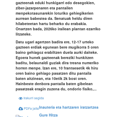
gazteenak eduki hunkigarri edo desegokien,
ziber-jazarpenaren eta pantailen
menpekotasunarekin loturiko gehiegikerien
aurrean babestea da. Senatuak heldu diren
hilabeteetan hartu beharko du erabakia.
Onartzen bada, 2026ko irailean plantan ezarriko
litzateke.
Datu ugari agertzen badira ere, 12-17 urteko
gazteen erdiak egunean bere mugikorra 5 oren
baino gehiagoz erabiltzen duela aurki daiteke.
Egoera hunek gazteenak bereziki hunkitzen
baditu, belaunaldi guziak dira tresna numeriko
horren menpe. Izan ere, 10 frantsesetik 4k hiru
oren baino gehiago pasatzen ditu pantaila
baten aitzinean, eta 10etik 2k bost oren.
Hainbeste denbora pantaila baten gibelean
pasatzeak eragin zuzena du, ondorio fisiko,...
Irakurri segida
Inauteria eta hartzaren iratzartzea
PDFa jaitsi
Gure Hitza