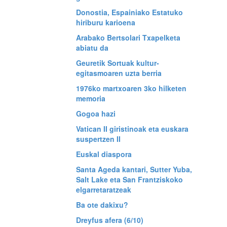
Donostia, Espainiako Estatuko
hiriburu karioena
Arabako Bertsolari Txapelketa
abiatu da
Geuretik Sortuak kultur-
egitasmoaren uzta berria
1976ko martxoaren 3ko hilketen
memoria
Gogoa hazi
Vatican II giristinoak eta euskara
suspertzen II
Euskal diaspora
Santa Ageda kantari, Sutter Yuba,
Salt Lake eta San Frantziskoko
elgarretaratzeak
Ba ote dakixu?
Dreyfus afera (6/10)