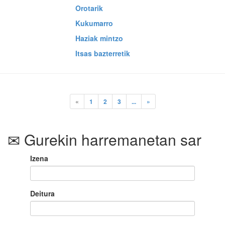
Orotarik
Kukumarro
Haziak mintzo
Itsas bazterretik
«
1
2
3
...
»
Gurekin harremanetan sar
Izena
Deitura