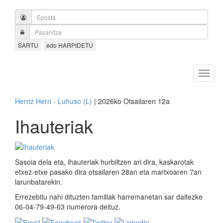
SARTU
edo HARPIDETU
Herriz Herri - Luhuso (L)
| 2026ko Otsailaren 12a
Ihauteriak
Sasoia dela eta, ihauteriak hurbiltzen ari dira, kaskarotak
etxez-etxe pasako dira otsailaren 28an eta martxoaren 7an
larunbatarekin.
Errezebitu nahi dituzten familiak harremanetan sar daitezke
06-04-79-49-63 numerora deituz.