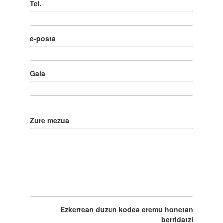
Tel.
e-posta
Gaia
Zure mezua
Ezkerrean duzun kodea eremu honetan
berridatzi