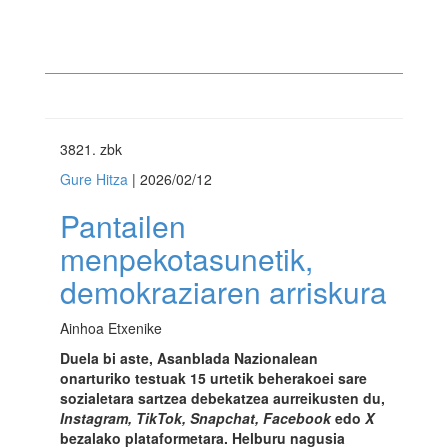
3821
. zbk
Gure Hitza
| 2026/02/12
Pantailen
menpekotasunetik,
demokraziaren arriskura
Ainhoa Etxenike
Duela bi aste, Asanblada Nazionalean
onarturiko testuak 15 urtetik beherakoei sare
sozialetara sartzea debekatzea aurreikusten du,
Instagram, TikTok, Snapchat, Facebook
edo
X
bezalako plataformetara. Helburu nagusia