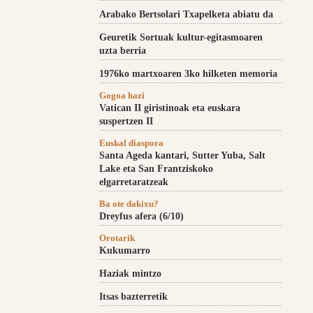
Arabako Bertsolari Txapelketa abiatu da
Geuretik Sortuak kultur-egitasmoaren
uzta berria
1976ko martxoaren 3ko hilketen memoria
Gogoa hazi
Vatican II giristinoak eta euskara
suspertzen II
Euskal diaspora
Santa Ageda kantari, Sutter Yuba, Salt
Lake eta San Frantziskoko
elgarretaratzeak
Ba ote dakixu?
Dreyfus afera (6/10)
Orotarik
Kukumarro
Haziak mintzo
Itsas bazterretik