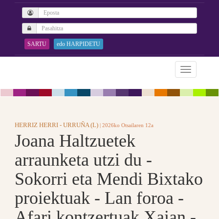
SARTU
edo HARPIDETU
HERRIZ HERRI - URRUÑA (L)
| 2026ko Otsailaren 12a
Joana Haltzuetek
arraunketa utzi du -
Sokorri eta Mendi Bixtako
proiektuak - Lan foroa -
Afari kontzertuak Xaian -