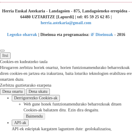
Herria Euskal Astekaria - Landagoien - 875, Landagoieneko errepidea -
64480 UZTARITZE [Lapurdi] | tel: 05 59 25 62 85 |
herria.astekaria@gmail.com
Legezko oharrak
| Diseinua eta programazioa:
iF Diseinuak
- 2016
Itxi
Cookies-en kudeatzeko taula
Hirugarren zerbitzu horiek onartuz, horien funtzionamendurako beharrezkoak
diren cookies-en jartzea eta irakurtzea, baita loturiko teknologien erabiltzea ere
onartzen duzu.
Zerbitzu guztietarako ezarpena
Dena onartu
Dena ukatu
Derrigorrezko Cookies-ak
Web gune honek funtzionamendurako beharrezkoak dituen
Cookies-ak baliatzen ditu. Ezin dira desgaitu.
Baimendu
API-ak
API-ek eskriptak kargatzen laguntzen dute: geolokalizazioa,