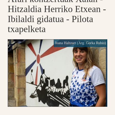
Hitzaldia Herriko Etxean -
Ibilaldi gidatua - Pilota
txapelketa
Joana Haltzuet (Arg: Gorka Rubio)