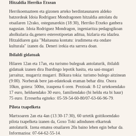
Hitzaldia Herriko Etxean
Herrikoemazteen eta gizonen arteko berdintasunaren aldeko
batzordeak Idoia Rodriguez Mondragonen hitzaldia antolatu du
otsailaren 12rako, ostegunarekin (18:30), Herriko Etxeko ganbera
nagusian. Idoia Rodriguez Mondragon, ingeniaritza pedagogikoan
aholkularia da,genero estereotipoetan aditua, hizlaria eta idazlea.
Hitzaldiaren gaia "Maitasuna kontatu: irudimena eta ondare
kulturala"
izanen da. Deneri irekia eta sarrera doan.
Ibilaldi gidatuak
Hilaren 12an eta 17an, eta turismo bulegoak antolaturik, ibilaldi
gidatuak izanen dira Ibardingo lepotik hasita, eta sasi-mugari
jarraituz, mugarriz mugarri. Bilkura tokia: turismo bulego aitzinean
(9:00). Norberak bere jan-edatekoak eraman behar ditu. Osora
10km, goiera: 500m, iraupena 6 oren. Prezioak: 8-12 urtekoendako
17 euro, helduendako 30 euro, familiendako (bi heldu eta bi haur)
75 euro. Erreserba egiteko: 05-59-54-60-80/07-63-66-96-79.
Pilota txapelketa
Martxoaren 2an eta 4an (13:30-17:30), 60 urtetik goitikoendako
pilota txapelketa izanen da, Goxo Toki adindunen elkarteak
antolaturik. Izena ematea otsailaren 20a baino lehen egin behar da.
Informazioa: 07-64-62-55-14.