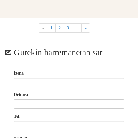
«
1
2
3
...
»
Gurekin harremanetan sar
Izena
Deitura
Tel.
e-posta