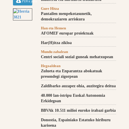
PDFa jaitsi
Gure Hitza
Pantailen menpekotasunetik,
demokraziaren arriskura
Han eta Hemen
AFOMEF europar proiektuak
Har(H)itza zikloa
Mundu zabalean
Centri sociali sozial guneak mehatxupean
Hegoaldean
Zulueta eta Enparantza abokatuak
presondegi zigorpean
Zaldibarko auzapez ohia, auzitegira deitua
40.000 lan-istripu Euskal Autonomia
Erkidegoan
BBVAk 10.511 milioi euroko irabazi garbia
Donostia, Espainiako Estatuko hiriburu
karioena