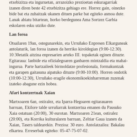
etxebizitza eta inguruetan, arrazoizko prezioetan eskuragarriak
izanen diren beste 42 etxebizitza gehiago ere. Horrez gain, oinezko
bide bat eta zuhaitzak ukanen dituen parke bat egiteko asmoa dute.
Lanak abiatu bitartean, horko berdegunea Ama Sortzez Garbia
eskolaren esku utziko dute.
Lan foroa
Otsailaren 19an, ostegunarekin, eta Urruñako Enpresen Elkarguneak
antolaturik, lan foroa izanen da herriko kiroldegian (9:00-12:30).
10:30etatik aitzina enpresarien arteko III. topaketak eginen dituzte.
Egitaraua: lanbide eta ofizialegoaren ganbaren mintzaldia eta mahai-
ingurua. Parte hartzaileek birmoldatze profesionala, formakuntzak
eta garapen gaitasuna aipatuko dituzte (9:00-10:00). Horren ondotik
(10:00-12:30), Urruñako eragile ekonomikoekinharreman zuzenak
izateko abagune ezin hobea.
Afari kontzertuak Xaian
Martxoaren 6an, ostiralez, eta Iparra-Hegoaren egitarauaren
barruan, Ekilore talde urruñarrak kontzertua emanen du Pausuko
Xaia ostatuan (20:00), 30 eurotan. Martxoaren 21ean, ostiralez
(20:00), eta Korrika kulturalaren barruan, Zeltiar Gaua izanen da
Xaian, Tasers taldearekin. Prezioa: 30 euro. Antolatzailea: Bakalau
elkartea. Erreserbak egiteko: 05-47-75-07-02.