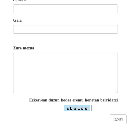
Gaia
Zure mezua
Ezkerrean duzun kodea eremu honetan berridatzi
igorri