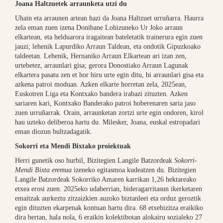
Joana Haltzuetek arraunketa utzi du
Uhain eta arraunen artean hazi da Joana Haltzuet urruñarra. Haurra
zela eman zuen izena Donibane Lohizuneko Ur Joko arraun
elkartean, eta helduarora iragaitean bateletatik trainerura egin zuen
jauzi; lehenik Lapurdiko Arraun Taldean, eta ondotik Gipuzkoako
taldeetan. Lehenik, Hernaniko Arraun Elkartean ari izan zen,
urtebetez, arraunlari gisa; gerora Donostiako Arraun Lagunak
elkartera pasatu zen et hor hiru urte egin ditu, bi arraunlari gisa eta
azkena patroi moduan. Azken elkarte horretan zela, 2025ean,
Euskotren Liga eta Kontxako bandera irabazi zituzten. Azken
sariaren kari, Kontxako Banderako patroi hoberenaren saria jaso
zuen urruñarrak. Orain, arraunketan zortzi urte egin ondoren, kirol
hau uzteko deliberoa hartu du. Milesker, Joana, euskal estropadari
eman diozun bultzadagatik.
Sokorri eta Mendi Bixtako proiektuak
Herri gunetik oso hurbil, Bizitegien Langile Batzordeak
Sokorri-
Mendi Bixta eremua
izeneko egitasmoa kudeatzen du. Bizitegien
Langile Batzordeak Sokorriko Amaren karrikan 1,26 hektareako
etxea erosi zuen. 2025eko udaberrian, bideragarritasun ikerketaren
emaitzak aurkeztu zitzaizkien auzoko biztanleei eta orduz geroztik
egin dituzten ekarpenak kontuan hartu dira. 68 etxebizitza eraikiko
dira bertan, hala nola, 6 eraikin kolektibotan alokairu sozialeko 27