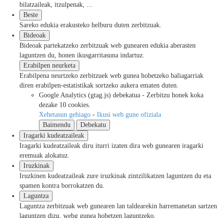
bilatzaileak, itzulpenak, ...
Beste
Sareko edukia erakusteko helburu duten zerbitzuak.
Bideoak
Bideoak partekatzeko zerbitzuak web gunearen edukia aberasten
laguntzen du, honen ikusgarritasuna indartuz.
Erabilpen neurketa
Erabilpena neurtzeko zerbitzuek web gunea hobetzeko baliagarriak
diren erabilpen-estatistikak sortzeko aukera ematen duten.
Google Analytics (gtag.js)
debekatua
-
Zerbitzu honek koka
dezake 10 cookies.
Xehetasun gehiago
-
Ikusi web gune ofiziala
Baimendu
Debekatu
Iragarki kudeatzaileak
Iragarki kudeatzaileak diru iturri izaten dira web gunearen iragarki
eremuak alokatuz.
Iruzkinak
Iruzkinen kudeatzaileak zure iruzkinak zintzilikatzen laguntzen du eta
spamen kontra borrokatzen du.
Laguntza
Laguntza zerbitzuak web gunearen lan taldearekin harremanetan sartzen
laguntzen dizu, webg gunea hobetzen laguntzeko.