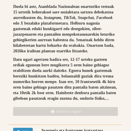
Duela bi aste, Asanblada Nazionalean onarturiko testuak
15 urtetik beherakoei sare sozialetara sartzea debekatzea
aurreikusten du,
Instagram, TikTok, Snapchat, Facebook
edo
X
bezalako plataformetara. Helburu nagusia
gazteenak eduki hunkigarri edo desegokien, ziber-
jazarpenaren eta pantailen menpekotasunarekin loturiko
gehiegikerien aurrean babestea da. Senatuak heldu diren
hilabeteetan hartu beharko du erabakia. Onartzen bada,
2026ko irailean plantan ezarriko litzateke.
Datu ugari agertzen badira ere, 12-17 urteko gazteen
erdiak egunean bere mugikorra 5 oren baino gehiagoz
erabiltzen duela aurki daiteke. Egoera hunek gazteenak
bereziki hunkitzen baditu, belaunaldi guziak dira tresna
numeriko horren menpe. Izan ere, 10 frantsesetik 4k hiru
oren baino gehiago pasatzen ditu pantaila baten aitzinean,
eta 10etik 2k bost oren. Hainbeste denbora pantaila baten
gibelean pasatzeak eragin zuzena du, ondorio fisiko,...
Irakurri segida
Inauteria eta hartzaren iratzartzea