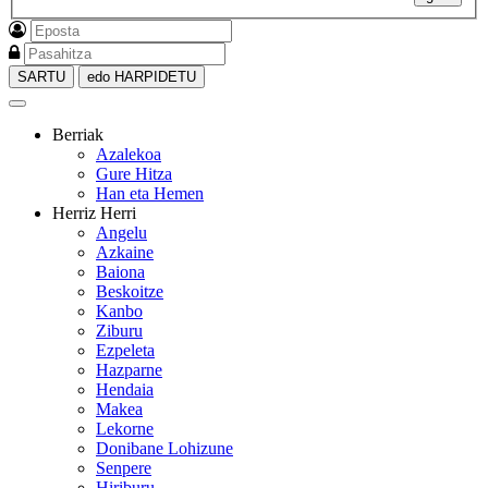
SARTU
edo HARPIDETU
Berriak
Azalekoa
Gure Hitza
Han eta Hemen
Herriz Herri
Angelu
Azkaine
Baiona
Beskoitze
Kanbo
Ziburu
Ezpeleta
Hazparne
Hendaia
Makea
Lekorne
Donibane Lohizune
Senpere
Hiriburu