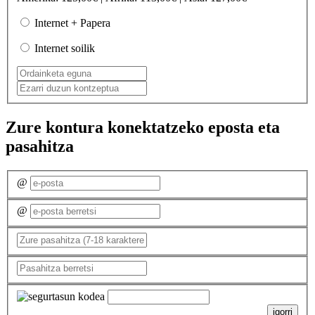
Internet + Papera
Internet soilik
Zure kontura konektatzeko eposta eta
pasahitza
@
@
igorri