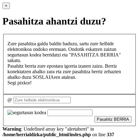
×
Pasahitza ahantzi duzu?
Zure pasahitza galdu baldin baduzu, sartu zure helbide
elektronikoa ondoko eremuan. Ondotik eskatzen zaizun
segurtasun kodea berridatzi eta "PASAHITZA BERRIA"
sakatu.
Pasahitz berria zure epostara igorria izanen zaizu. Berriz
konektatzen ahalko zara eta zure pasahitza berriz zehazten
ahalko duzu SOSLAIAren atalean.
Segi pixkor!
@
Pasahitz BERRIA
Warning
: Undefined array key "alertaberri" in
/home/herrialdizka/public_html/index.php
on line
337