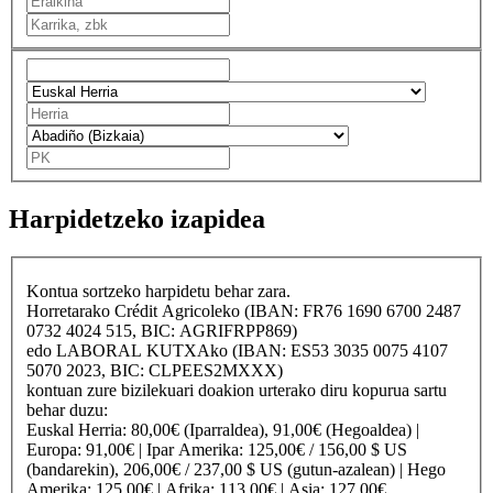
Harpidetzeko izapidea
Kontua sortzeko harpidetu behar zara.
Horretarako
Crédit Agricole
ko (IBAN: FR76 1690 6700 2487
0732 4024 515, BIC: AGRIFRPP869)
edo
LABORAL KUTXA
ko (IBAN: ES53 3035 0075 4107
5070 2023, BIC: CLPEES2MXXX)
kontuan zure bizilekuari doakion urterako diru kopurua sartu
behar duzu:
Euskal Herria
: 80,00€ (Iparraldea), 91,00€ (Hegoaldea) |
Europa
: 91,00€ |
Ipar Amerika
: 125,00€ / 156,00 $ US
(bandarekin), 206,00€ / 237,00 $ US (gutun-azalean) |
Hego
Amerika
: 125,00€ |
Afrika
: 113,00€ |
Asia
: 127,00€