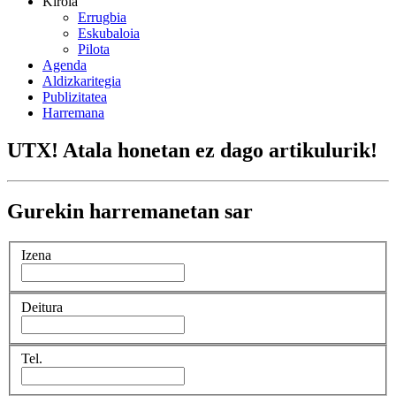
Kirola
Errugbia
Eskubaloia
Pilota
Agenda
Aldizkaritegia
Publizitatea
Harremana
UTX! Atala honetan ez dago artikulurik!
Gurekin harremanetan sar
Izena
Deitura
Tel.