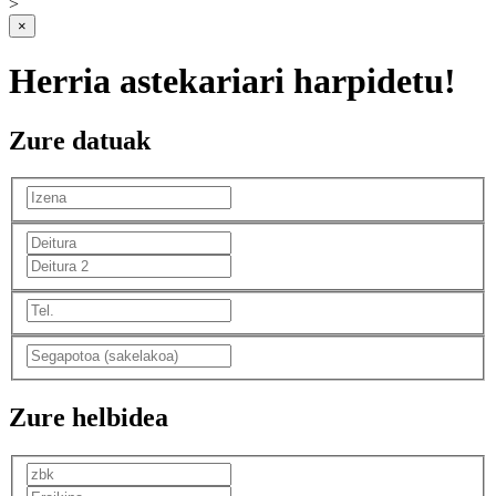
>
×
Herria astekariari harpidetu!
Zure datuak
Zure helbidea