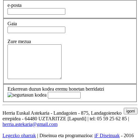
e-posta
Gaia
Zure mezua
Ezkerrean duzun kodea eremu honetan berridatzi
igorri
Herria Euskal Astekaria - Landagoien - 875, Landagoieneko
errepidea - 64480 UZTARITZE [Lapurdi] | tel: 05 59 25 62 85 |
herria.astekaria@gmail.com
Legezko oharrak
| Diseinua eta programazioa:
iF Diseinuak
- 2016