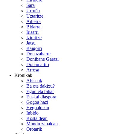
Sara
Urruña
Uztaritze
Aiherra
Bidarrai
Irisarri
Izturitze
Jatsu
Baigorri
Donazaharre
Donibane Garazi
Donamartiri
Arrosa
Kronikak
Abisuak
Ba ote dakixu?
Egun eta bihar
Euskal diaspora
Gogoa hazi
Hegoaldean
Inbido
Kostaldean
Mundu zabalean
Orotarik