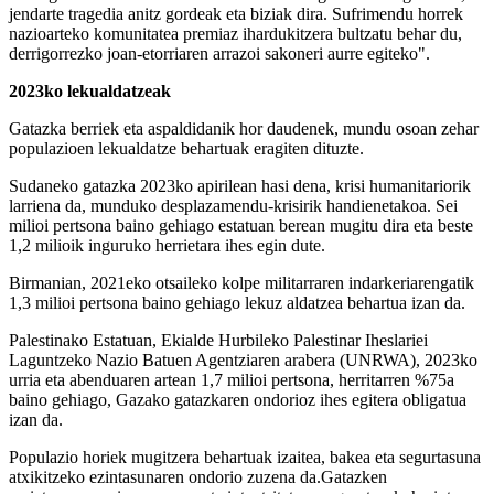
jendarte tragedia anitz gordeak eta biziak dira. Sufrimendu horrek
nazioarteko komunitatea premiaz ihardukitzera bultzatu behar du,
derrigorrezko joan-etorriaren arrazoi sakoneri aurre egiteko".
2023ko lekualdatzeak
Gatazka berriek eta aspaldidanik hor daudenek, mundu osoan zehar
populazioen lekualdatze behartuak eragiten dituzte.
Sudaneko gatazka
2023ko apirilean hasi dena, krisi humanitariorik
larriena da, munduko desplazamendu-krisirik handienetakoa. Sei
milioi pertsona baino gehiago estatuan berean mugitu dira eta beste
1,2 milioik inguruko herrietara ihes egin dute.
Birmanian, 2021eko otsaileko kolpe militarraren indarkeriarengatik
1,3 milioi pertsona baino gehiago lekuz aldatzea behartua izan da.
Palestinako Estatuan, Ekialde Hurbileko Palestinar Iheslariei
Laguntzeko Nazio Batuen Agentziaren arabera (UNRWA), 2023ko
urria eta abenduaren artean 1,7 milioi pertsona, herritarren %75a
baino gehiago, Gazako gatazkaren ondorioz ihes egitera obligatua
izan da.
Populazio horiek mugitzera behartuak izaitea, bakea eta segurtasuna
atxikitzeko ezintasunaren ondorio zuzena da.Gatazken