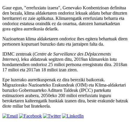
Gaur egun, "errefuxiatu izaera", Genevako Konbentzioan definitua
den bezala, klima aldaketaren ondorioz lekuak aldatu behar dituzten
herritarreri ez zaie aplikatua. Klimarengatik errefuxiatu beharra eta
ondorioz estatusa oraindik ez da onartua, datozen hamarkadetan
gora egitea aurreikusia delarik.
Nazioartean klima aldaketaren ondorioz ihes egitera behartuak diren
pertsonen kopuruari buruzko datu eta jarraipen falta da.
IDMC zentroak (
Centre de Surveillance des Déplacements
Internes)
, leku aldatzeak segitzen ditu, 2019an klimarekin lotu
hondamendien ondorioz 25 milioi pertsona erregistratu dira. 2018an
17 milioi eta 2017an 18 milioi izan ziren.
Epe luzerako aurreikuspenak ez dira bereziki baikorrak.
Migraziorako Nazioarteko Erakundeak (OIM) eta Klima-aldaketari
buruzko Gobernuarteko Adituen Taldeak (IPCC) partekatu
estimazioen arabera, 2050eko 200 milioi errefuxiatu inguru
beroketaren kalteengatik hunkiak izanen dira, beste erakunde batzuk
diote miliar bat liratekeela.