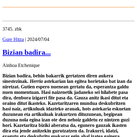
3745
. zbk
Gure Hitza
| 2024/07/04
Bizian badira...
Ainhoa Etchenique
Bizian badira, behin bakarrik gertatzen diren aukera
sinestezinak.
Herria
astekarian lan egitea horietako bat izan da
niretzat. Gutien espero nuenean gertatu da, esperantza galdu
nuen momentuan. Hasi naizenetik jadaneko sei hilabete pasa
dira, denbora izigarri fite pasa da. Gauza anitz ikasi ditut eta
oraino ditut ikasteko. Kazetaritzaren mundua deskubritzen
hasi naiz, artikuluak idazteko arauak, hots astekaria eskuetan
duzunean eta artikuluak irakurtzen dituzunean, begipean
duzuna nola egina izan ote den nehoiz galdetu ez nintzen guzi
hori. Kazetaritza biziki aberatsa da, egunero gauzak ikasten
dira eta jende anitzekin gurutzatzen da. Irakurri, idatzi,
ezagutu eta deskubritu euskaraz egin ahal izatea gainera,