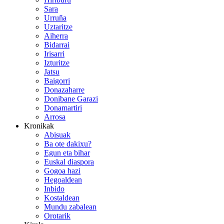
Sara
Urruña
Uztaritze
Aiherra
Bidarrai
Irisarri
Izturitze
Jatsu
Baigorri
Donazaharre
Donibane Garazi
Donamartiri
Arrosa
Kronikak
Abisuak
Ba ote dakixu?
Egun eta bihar
Euskal diaspora
Gogoa hazi
Hegoaldean
Inbido
Kostaldean
Mundu zabalean
Orotarik