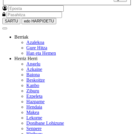
SARTU
edo HARPIDETU
Berriak
Azalekoa
Gure Hitza
Han eta Hemen
Herriz Herri
Angelu
Azkaine
Baiona
Beskoitze
Kanbo
Ziburu
Ezpeleta
Hazparne
Hendaia
Makea
Lekorne
Donibane Lohizune
Senpere
Hiriburu