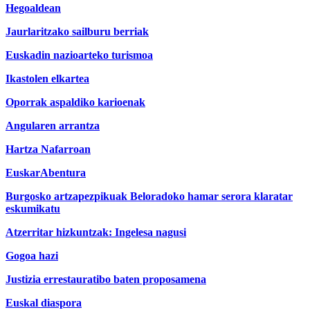
Hegoaldean
Jaurlaritzako sailburu berriak
Euskadin nazioarteko turismoa
Ikastolen elkartea
Oporrak aspaldiko karioenak
Angularen arrantza
Hartza Nafarroan
EuskarAbentura
Burgosko artzapezpikuak Beloradoko hamar serora klaratar
eskumikatu
Atzerritar hizkuntzak: Ingelesa nagusi
Gogoa hazi
Justizia errestauratibo baten proposamena
Euskal diaspora