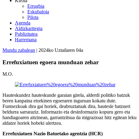
Kirola
Errugbia
Eskubaloia
Pilota
Agenda
Aldizkaritegia
Publizitatea
Harremana
Mundu zabalean
| 2024ko Uztailaren 04a
Errefuxiatuen egoera munduan zehar
M.O.
Hauteskundez hauteskunde garaian girela, alderdi politiko batzuk
beren kanpaina etorkinen egoeraren inguruan kokatu dute.
Funtsezkoak dira gai horiek, deabruztatuak dira, hautesle batzueri
beldurra sarraraziz. Informazio eta desinformazio kopuru gero eta
handiagoaren aitzinean, garrantzitsua da migrazioaz hitz egitean leku
aldatze horiek hobeki ulertzea.
Errefuxiatuen Nazio Batuetako agentzia (HCR)