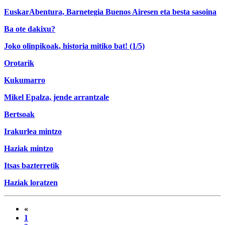
EuskarAbentura, Barnetegia Buenos Airesen eta besta sasoina
Ba ote dakixu?
Joko olinpikoak, historia mitiko bat! (1/5)
Orotarik
Kukumarro
Mikel Epalza, jende arrantzale
Bertsoak
Irakurlea mintzo
Haziak mintzo
Itsas bazterretik
Haziak loratzen
«
1