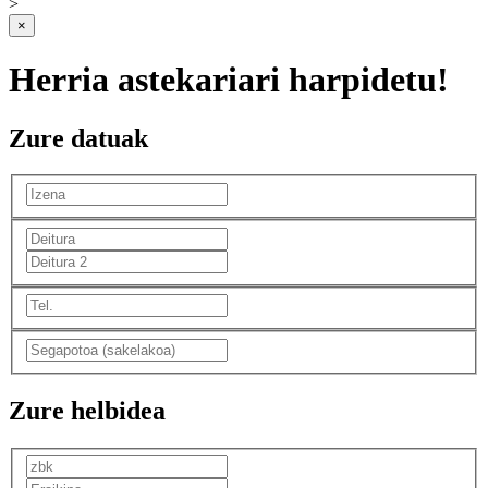
>
×
Herria astekariari harpidetu!
Zure datuak
Zure helbidea