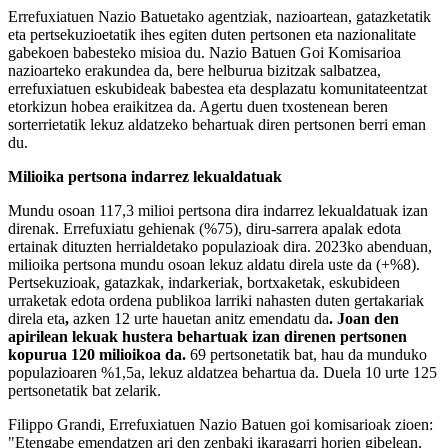
Errefuxiatuen Nazio Batuetako agentziak, nazioartean, gatazketatik
eta pertsekuzioetatik ihes egiten duten pertsonen eta nazionalitate
gabekoen babesteko misioa du. Nazio Batuen Goi Komisarioa
nazioarteko erakundea da, bere helburua bizitzak salbatzea,
errefuxiatuen eskubideak babestea eta desplazatu komunitateentzat
etorkizun hobea eraikitzea da. Agertu duen txostenean beren
sorterrietatik lekuz aldatzeko behartuak diren pertsonen berri eman
du.
Milioika pertsona indarrez lekualdatuak
Mundu osoan 117,3 milioi pertsona dira indarrez lekualdatuak izan
direnak. Errefuxiatu gehienak (%75), diru-sarrera apalak edota
ertainak dituzten herrialdetako populazioak dira. 2023ko abenduan,
milioika pertsona mundu osoan lekuz aldatu direla uste da (+%8).
Pertsekuzioak, gatazkak, indarkeriak, bortxaketak, eskubideen
urraketak edota ordena publikoa larriki nahasten duten gertakariak
direla eta
,
azken 12 urte hauetan anitz emendatu da
. Joan den
apirilean lekuak hustera behartuak izan direnen pertsonen
kopurua 120 milioikoa da.
69 pertsonetatik bat, hau da munduko
populazioaren %1,5a, lekuz aldatzea behartua da. Duela 10 urte 125
pertsonetatik bat zelarik.
Filippo Grandi, Errefuxiatuen Nazio Batuen goi komisarioak zioen:
"Etengabe emendatzen ari den zenbaki ikaragarri horien gibelean,