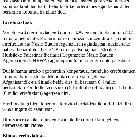
maiztasunaren, iraupenaren eta intentsitatearen goratzeak, heriotzen
kopurua kontutan hartu beharko luke, urtero ihes egin behar duten
pertsonen kopurua handituz doa.
Errefuxiatuak
Mundu osoko errefuxiatuen kopurua %8z emendatu da, aurten 43,4
milioira heldu arte. Kopuru horren barnean sartzen dira 31,6 milioi
errefuxiatu eta Nazio Batuen Agentziaren agindupean nazioarteko
babesa behar duten beste 5,8 milioi pertsona, baita Ekialde
Hurbileko Palestinar Iheslariei Laguntzeko Nazio Batuen
Agentziaren (UNRWA) agindupean 6 milioi errefuxiatu palestinar.
Duela hamar urteko egoerarekin konparatuz, munduko errefuxiatuen
kopurua hirukoiztu da. Munduko errefuxiatu gehienak
Afganistandik eta Siriatik heldu dira, bi kasuetan 6,4 milioi
pertsonekin. Ondotik, Venezuela (6,1 milioi errefuxiatu) eta Ukraina
(6 milioi errefuxiatu) agertzen dira.
Errefuxiatu gehienak beren jatorrizko herrialdetatik hurbil bizi dira,
%69a inguruko estatuetan.
Diru-sarrera apalak dituzten estatuak dira errefuxiatu gehienak
aterpetzen dituztenak.
Klima errefuxiatuak