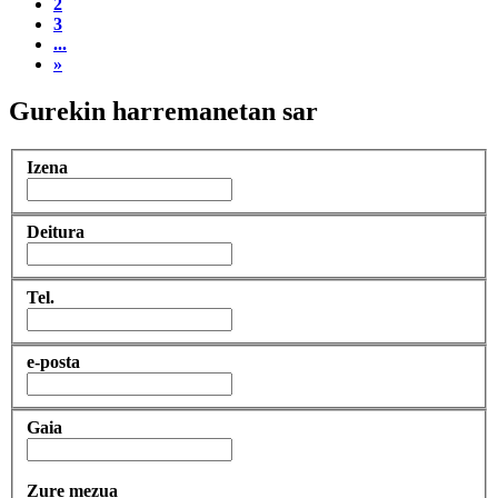
2
3
...
»
Gurekin harremanetan sar
Izena
Deitura
Tel.
e-posta
Gaia
Zure mezua