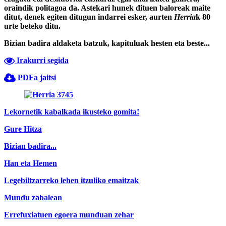
oraindik politagoa da. Astekari hunek dituen baloreak maite
ditut, denek egiten ditugun indarrei esker, aurten
Herria
k 80
urte beteko ditu.
Bizian badira aldaketa batzuk, kapituluak hesten eta beste...
Irakurri segida
PDFa jaitsi
Lekornetik kabalkada ikusteko gomita!
Gure Hitza
Bizian badira...
Han eta Hemen
Legebiltzarreko lehen itzuliko emaitzak
Mundu zabalean
Errefuxiatuen egoera munduan zehar