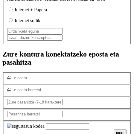
Internet + Papera
Internet soilik
Zure kontura konektatzeko eposta eta
pasahitza
@
@
igorri