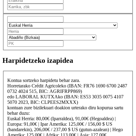
Harpidetzeko izapidea
Kontua sortzeko harpidetu behar zara.
Horretarako
Crédit Agricole
ko (IBAN: FR76 1690 6700 2487
0732 4024 515, BIC: AGRIFRPP869)
edo
LABORAL KUTXA
ko (IBAN: ES53 3035 0075 4107
5070 2023, BIC: CLPEES2MXXX)
kontuan zure bizilekuari doakion urterako diru kopurua sartu
behar duzu:
Euskal Herria
: 80,00€ (Iparraldea), 91,00€ (Hegoaldea) |
Europa
: 91,00€ |
Ipar Amerika
: 125,00€ / 156,00 $ US
(bandarekin), 206,00€ / 237,00 $ US (gutun-azalean) |
Hego
Amerika
: 125,00€ |
Afrika
: 113,00€ |
Asia
: 127,00€