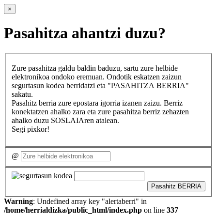
×
Pasahitza ahantzi duzu?
Zure pasahitza galdu baldin baduzu, sartu zure helbide
elektronikoa ondoko eremuan. Ondotik eskatzen zaizun
segurtasun kodea berridatzi eta "PASAHITZA BERRIA"
sakatu.
Pasahitz berria zure epostara igorria izanen zaizu. Berriz
konektatzen ahalko zara eta zure pasahitza berriz zehazten
ahalko duzu SOSLAIAren atalean.
Segi pixkor!
@
Pasahitz BERRIA
Warning
: Undefined array key "alertaberri" in
/home/herrialdizka/public_html/index.php
on line
337