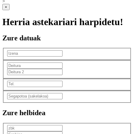
>
×
Herria astekariari harpidetu!
Zure datuak
Zure helbidea