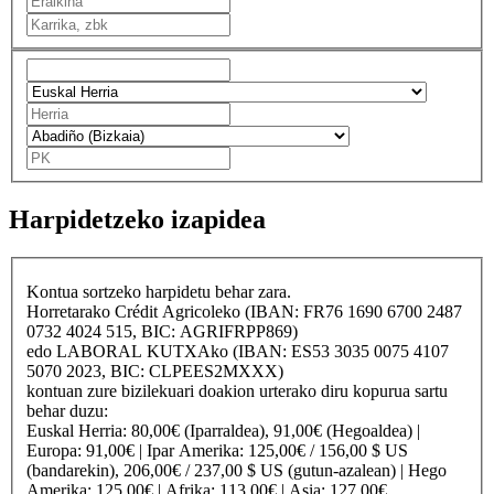
Harpidetzeko izapidea
Kontua sortzeko harpidetu behar zara.
Horretarako
Crédit Agricole
ko (IBAN: FR76 1690 6700 2487
0732 4024 515, BIC: AGRIFRPP869)
edo
LABORAL KUTXA
ko (IBAN: ES53 3035 0075 4107
5070 2023, BIC: CLPEES2MXXX)
kontuan zure bizilekuari doakion urterako diru kopurua sartu
behar duzu:
Euskal Herria
: 80,00€ (Iparraldea), 91,00€ (Hegoaldea) |
Europa
: 91,00€ |
Ipar Amerika
: 125,00€ / 156,00 $ US
(bandarekin), 206,00€ / 237,00 $ US (gutun-azalean) |
Hego
Amerika
: 125,00€ |
Afrika
: 113,00€ |
Asia
: 127,00€