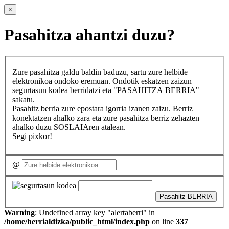
×
Pasahitza ahantzi duzu?
Zure pasahitza galdu baldin baduzu, sartu zure helbide
elektronikoa ondoko eremuan. Ondotik eskatzen zaizun
segurtasun kodea berridatzi eta "PASAHITZA BERRIA"
sakatu.
Pasahitz berria zure epostara igorria izanen zaizu. Berriz
konektatzen ahalko zara eta zure pasahitza berriz zehazten
ahalko duzu SOSLAIAren atalean.
Segi pixkor!
@
Pasahitz BERRIA
Warning
: Undefined array key "alertaberri" in
/home/herrialdizka/public_html/index.php
on line
337