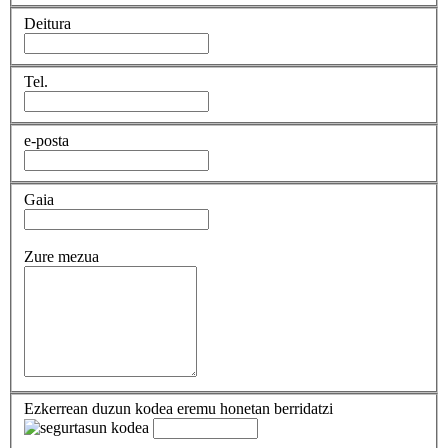
Deitura
Tel.
e-posta
Gaia
Zure mezua
Ezkerrean duzun kodea eremu honetan berridatzi