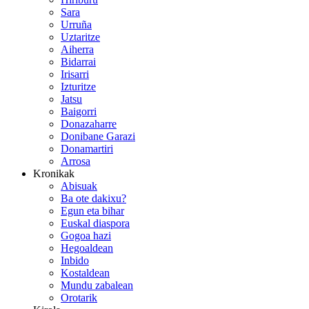
Sara
Urruña
Uztaritze
Aiherra
Bidarrai
Irisarri
Izturitze
Jatsu
Baigorri
Donazaharre
Donibane Garazi
Donamartiri
Arrosa
Kronikak
Abisuak
Ba ote dakixu?
Egun eta bihar
Euskal diaspora
Gogoa hazi
Hegoaldean
Inbido
Kostaldean
Mundu zabalean
Orotarik