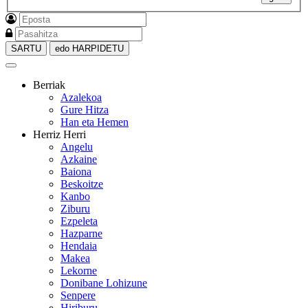
SARTU
edo HARPIDETU
Berriak
Azalekoa
Gure Hitza
Han eta Hemen
Herriz Herri
Angelu
Azkaine
Baiona
Beskoitze
Kanbo
Ziburu
Ezpeleta
Hazparne
Hendaia
Makea
Lekorne
Donibane Lohizune
Senpere
Hiriburu