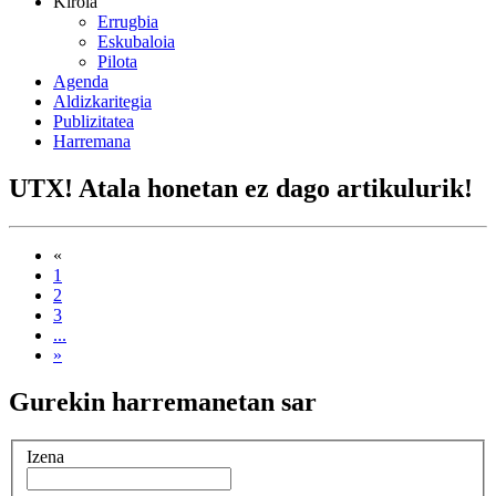
Kirola
Errugbia
Eskubaloia
Pilota
Agenda
Aldizkaritegia
Publizitatea
Harremana
UTX! Atala honetan ez dago artikulurik!
«
1
2
3
...
»
Gurekin harremanetan sar
Izena