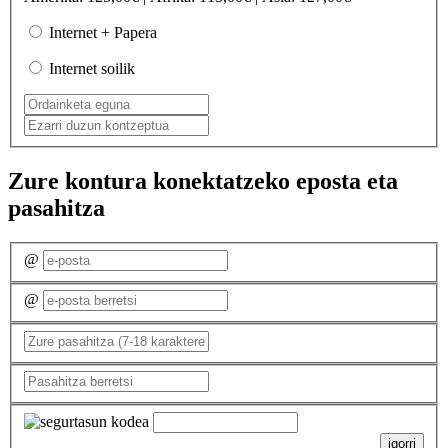
Internet + Papera
Internet soilik
Zure kontura konektatzeko eposta eta
pasahitza
@
@
igorri