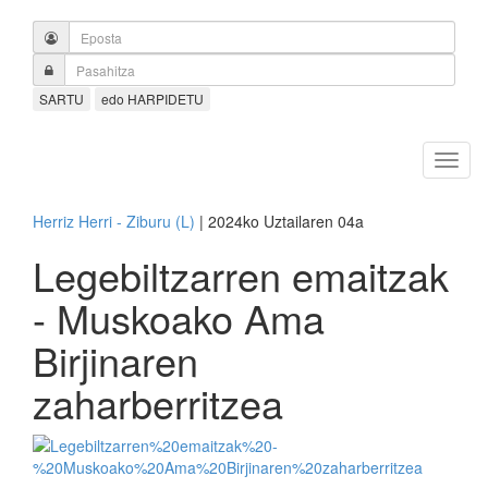
SARTU
edo HARPIDETU
Herriz Herri - Ziburu (L)
| 2024ko Uztailaren 04a
Legebiltzarren emaitzak
- Muskoako Ama
Birjinaren
zaharberritzea