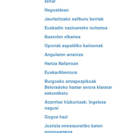
zehar
Hegoaldean
Jaurlaritzako sailburu berriak
Euskadin nazioarteko turismoa
Ikastolen elkartea
Oporrak aspaldiko karioenak
Angularen arrantza
Hartza Nafarroan
EuskarAbentura
Burgosko artzapezpikuak
Beloradoko hamar serora klaratar
eskumikatu
Atzerritar hizkuntzak: Ingelesa
nagusi
Gogoa hazi
Justizia errestauratibo baten
proposamena