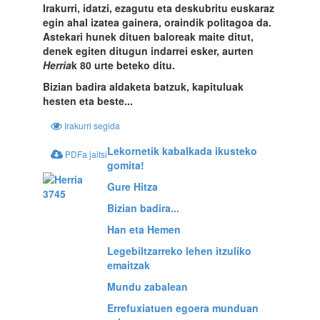
Irakurri, idatzi, ezagutu eta deskubritu euskaraz
egin ahal izatea gainera, oraindik politagoa da.
Astekari hunek dituen baloreak maite ditut,
denek egiten ditugun indarrei esker, aurten
Herria
k 80 urte beteko ditu.
Bizian badira aldaketa batzuk, kapituluak
hesten eta beste...
Irakurri segida
Lekornetik kabalkada ikusteko
PDFa jaitsi
gomita!
Gure Hitza
Bizian badira...
Han eta Hemen
Legebiltzarreko lehen itzuliko
emaitzak
Mundu zabalean
Errefuxiatuen egoera munduan