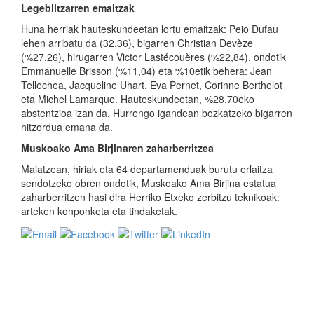
Legebiltzarren emaitzak
Huna herriak hauteskundeetan lortu emaitzak: Peio Dufau
lehen arribatu da (32,36), bigarren Christian Devèze
(%27,26), hirugarren Victor Lastécouères (%22,84), ondotik
Emmanuelle Brisson (%11,04) eta %10etik behera: Jean
Tellechea, Jacqueline Uhart, Eva Pernet, Corinne Berthelot
eta Michel Lamarque. Hauteskundeetan, %28,70eko
abstentzioa izan da. Hurrengo igandean bozkatzeko bigarren
hitzordua emana da.
Muskoako Ama Birjinaren zaharberritzea
Maiatzean, hiriak eta 64 departamenduak burutu erlaitza
sendotzeko obren ondotik, Muskoako Ama Birjina estatua
zaharberritzen hasi dira Herriko Etxeko zerbitzu teknikoak:
arteken konponketa eta tindaketak.