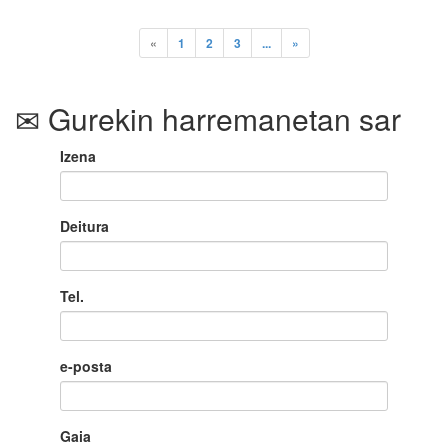
«
1
2
3
...
»
Gurekin harremanetan sar
Izena
Deitura
Tel.
e-posta
Gaia