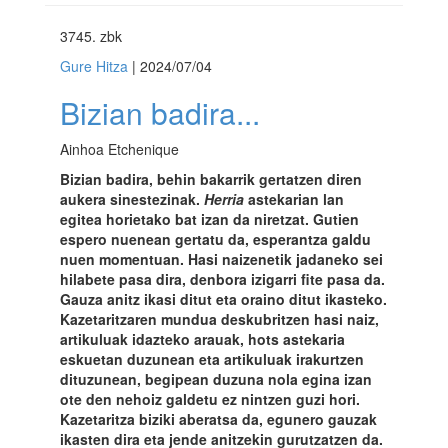
3745
. zbk
Gure Hitza
| 2024/07/04
Bizian badira...
Ainhoa Etchenique
Bizian badira, behin bakarrik gertatzen diren
aukera sinestezinak.
Herria
astekarian lan
egitea horietako bat izan da niretzat. Gutien
espero nuenean gertatu da, esperantza galdu
nuen momentuan. Hasi naizenetik jadaneko sei
hilabete pasa dira, denbora izigarri fite pasa da.
Gauza anitz ikasi ditut eta oraino ditut ikasteko.
Kazetaritzaren mundua deskubritzen hasi naiz,
artikuluak idazteko arauak, hots astekaria
eskuetan duzunean eta artikuluak irakurtzen
dituzunean, begipean duzuna nola egina izan
ote den nehoiz galdetu ez nintzen guzi hori.
Kazetaritza biziki aberatsa da, egunero gauzak
ikasten dira eta jende anitzekin gurutzatzen da.