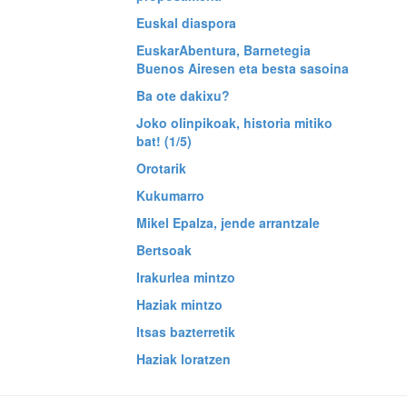
Euskal diaspora
EuskarAbentura, Barnetegia
Buenos Airesen eta besta sasoina
Ba ote dakixu?
Joko olinpikoak, historia mitiko
bat! (1/5)
Orotarik
Kukumarro
Mikel Epalza, jende arrantzale
Bertsoak
Irakurlea mintzo
Haziak mintzo
Itsas bazterretik
Haziak loratzen