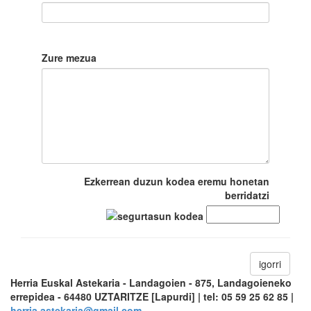
Zure mezua
Ezkerrean duzun kodea eremu honetan
berridatzi
igorri
Herria Euskal Astekaria - Landagoien - 875, Landagoieneko
errepidea - 64480 UZTARITZE [Lapurdi] | tel: 05 59 25 62 85 |
herria.astekaria@gmail.com