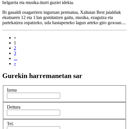
helgarria eta musika-iturri guziei idekia.
Bi gaualdi osagarriren inguruan pentsatua, Xaltaian Best jaialdiak
ekainaren 12 eta 13an gomitatzen gaitu, musika, ezagutza eta
partekatzea ospatzeko, uda hastapeneko lagun arteko giro goxoan....
«
(current)
1
2
3
...
»
Gurekin harremanetan sar
Izena
Deitura
Tel.