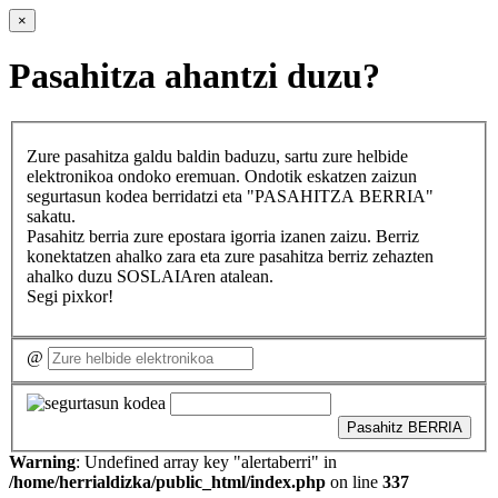
×
Pasahitza ahantzi duzu?
Zure pasahitza galdu baldin baduzu, sartu zure helbide
elektronikoa ondoko eremuan. Ondotik eskatzen zaizun
segurtasun kodea berridatzi eta "PASAHITZA BERRIA"
sakatu.
Pasahitz berria zure epostara igorria izanen zaizu. Berriz
konektatzen ahalko zara eta zure pasahitza berriz zehazten
ahalko duzu SOSLAIAren atalean.
Segi pixkor!
@
Pasahitz BERRIA
Warning
: Undefined array key "alertaberri" in
/home/herrialdizka/public_html/index.php
on line
337