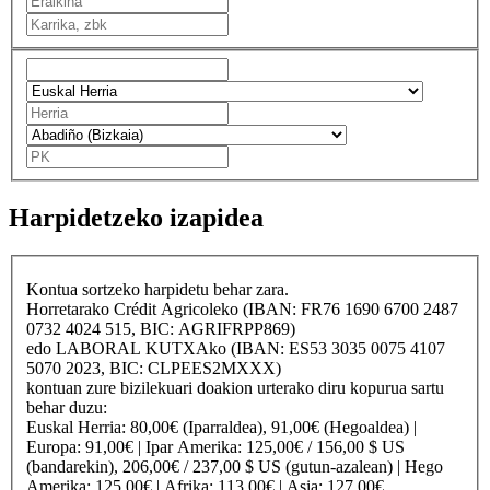
Harpidetzeko izapidea
Kontua sortzeko harpidetu behar zara.
Horretarako
Crédit Agricole
ko (IBAN: FR76 1690 6700 2487
0732 4024 515, BIC: AGRIFRPP869)
edo
LABORAL KUTXA
ko (IBAN: ES53 3035 0075 4107
5070 2023, BIC: CLPEES2MXXX)
kontuan zure bizilekuari doakion urterako diru kopurua sartu
behar duzu:
Euskal Herria
: 80,00€ (Iparraldea), 91,00€ (Hegoaldea) |
Europa
: 91,00€ |
Ipar Amerika
: 125,00€ / 156,00 $ US
(bandarekin), 206,00€ / 237,00 $ US (gutun-azalean) |
Hego
Amerika
: 125,00€ |
Afrika
: 113,00€ |
Asia
: 127,00€