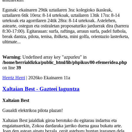
Egunak: ekainaren 29tik uztailaren 3ra: kolegioko ikasleak,
uztailaren 6tik 10era: 8-14 urtekoak, uztailaren 13tik 17ra: 8-14
urtekoak eta agorrilaren 24tik 28ra: 8-14 urtekoak. Astelehen,
astearte, ostegun eta ostiraletan proposaturiko jarduerak dira (harrera
8:30-17:00). Egitarauan: surfa, raftinga, arraun surfa, padel futbola,
break dantza, pilota, tenisa, ibilketa, mini golfa, orientazio lasterketa,
ultimate...
Warning
: Undefined array key "azpurleu" in
/home/herrialdizka/public_html/lib/phpikus/00-efemeridea.php
on line
39
Herriz Herri
| 2026ko Ekainaren 11a
Xaltaian Best - Gazteei laguntza
Xaltaian Best
Gaualdi elektrikoa pilota plazan!
Xaltaian Best jaialdiak giroa berotuko du egitarau indartsu eta
engaiatuarekin, Zokoa dardaraka jarriko duena gaua bukatu arte.
Joan den astean aipatu bezala, oroit asteburu huntan iraganen dela,