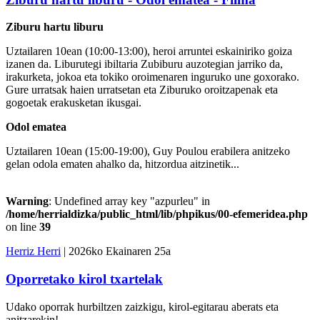
Ziburu hartu liburu
Uztailaren 10ean (10:00-13:00), heroi arruntei eskainiriko goiza
izanen da. Liburutegi ibiltaria Zubiburu auzotegian jarriko da,
irakurketa, jokoa eta tokiko oroimenaren inguruko une goxorako.
Gure urratsak haien urratsetan eta Ziburuko oroitzapenak eta
gogoetak erakusketan ikusgai.
Odol ematea
Uztailaren 10ean (15:00-19:00), Guy Poulou erabilera anitzeko
gelan odola ematen ahalko da, hitzordua aitzinetik...
Warning
: Undefined array key "azpurleu" in
/home/herrialdizka/public_html/lib/phpikus/00-efemeridea.php
on line
39
Herriz Herri
| 2026ko Ekainaren 25a
Oporretako kirol txartelak
Udako oporrak hurbiltzen zaizkigu, kirol-egitarau aberats eta
anitzarekin!