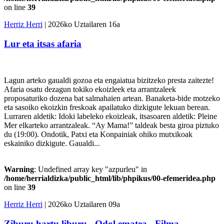
on line
39
Herriz Herri
| 2026ko Uztailaren 16a
Lur eta itsas afaria
Lagun arteko gaualdi gozoa eta engaiatua bizitzeko presta zaitezte!
Afaria osatu dezagun tokiko ekoizleek eta arrantzaleek
proposaturiko dozena bat salmahaien artean. Banaketa-bide motzeko
eta sasoiko ekoizkin freskoak apailatuko dizkigute lekuan berean.
Lurraren aldetik: Idoki labeleko ekoizleak, itsasoaren aldetik: Pleine
Mer elkarteko arrantzaleak. “Ay Mama!” taldeak besta giroa piztuko
du (19:00). Ondotik, Patxi eta Konpainiak ohiko mutxikoak
eskainiko dizkigute. Gaualdi...
Warning
: Undefined array key "azpurleu" in
/home/herrialdizka/public_html/lib/phpikus/00-efemeridea.php
on line
39
Herriz Herri
| 2026ko Uztailaren 09a
Ziburu hartu liburu - Odol ematea - Filma