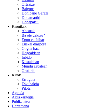
Ortzaize
Baigorri
Donibane Garazi
Donamartiri
Donapaleu
Kronikak
Abisuak
Ba ote dakixu?
Egun eta bihar
Euskal diaspora
Gogoa hazi
Hegoaldean
Inbido
Kostaldean
Mundu zabalean
Orotarik
Kirola
Errugbia
Eskubaloia
Pilota
Agenda
Aldizkaritegia
Publizitatea
Harremana