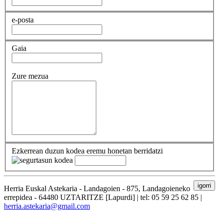
e-posta
Gaia
Zure mezua
Ezkerrean duzun kodea eremu honetan berridatzi
igorri
Herria Euskal Astekaria - Landagoien - 875, Landagoieneko
errepidea - 64480 UZTARITZE [Lapurdi] | tel: 05 59 25 62 85 |
herria.astekaria@gmail.com