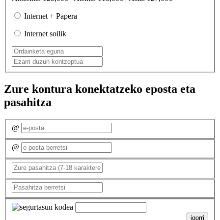
Internet + Papera
Internet soilik
Zure kontura konektatzeko eposta eta
pasahitza
@
@
igorri