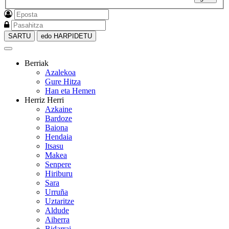
SARTU
edo HARPIDETU
Berriak
Azalekoa
Gure Hitza
Han eta Hemen
Herriz Herri
Azkaine
Bardoze
Baiona
Hendaia
Itsasu
Makea
Senpere
Hiriburu
Sara
Urruña
Uztaritze
Aldude
Aiherra
Bidarrai