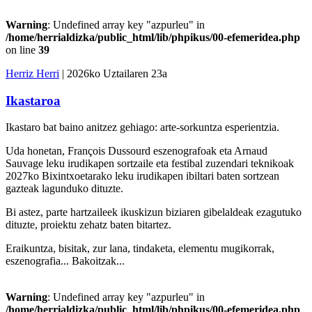
Warning
: Undefined array key "azpurleu" in
/home/herrialdizka/public_html/lib/phpikus/00-efemeridea.php
on line
39
Herriz Herri
| 2026ko Uztailaren 23a
Ikastaroa
Ikastaro bat baino anitzez gehiago: arte-sorkuntza esperientzia.
Uda honetan, François Dussourd eszenografoak eta Arnaud
Sauvage leku irudikapen sortzaile eta festibal zuzendari teknikoak
2027ko Bixintxoetarako leku irudikapen ibiltari baten sortzean
gazteak lagunduko dituzte.
Bi astez, parte hartzaileek ikuskizun biziaren gibelaldeak ezagutuko
dituzte, proiektu zehatz baten bitartez.
Eraikuntza, bisitak, zur lana, tindaketa, elementu mugikorrak,
eszenografia... Bakoitzak...
Warning
: Undefined array key "azpurleu" in
/home/herrialdizka/public_html/lib/phpikus/00-efemeridea.php