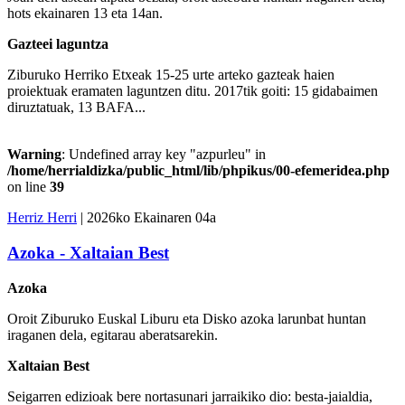
hots ekainaren 13 eta 14an.
Gazteei laguntza
Ziburuko Herriko Etxeak 15-25 urte arteko gazteak haien
proiektuak eramaten laguntzen ditu. 2017tik goiti: 15 gidabaimen
diruztatuak, 13 BAFA...
Warning
: Undefined array key "azpurleu" in
/home/herrialdizka/public_html/lib/phpikus/00-efemeridea.php
on line
39
Herriz Herri
| 2026ko Ekainaren 04a
Azoka - Xaltaian Best
Azoka
Oroit Ziburuko Euskal Liburu eta Disko azoka larunbat huntan
iraganen dela, egitarau aberatsarekin.
Xaltaian Best
Seigarren edizioak bere nortasunari jarraikiko dio: besta-jaialdia,