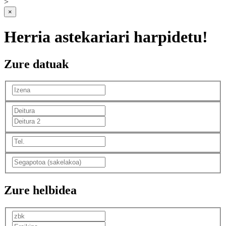
>
×
Herria astekariari harpidetu!
Zure datuak
Zure helbidea