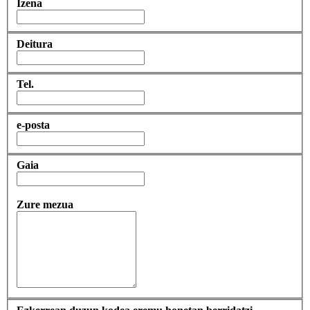
Izena
Deitura
Tel.
e-posta
Gaia
Zure mezua