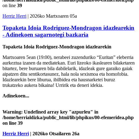
on line
39
Herriz Herri
| 2026ko Martxoaren 05a
Topaketa Idoia Rodriguez-Mondragon idazlearekin
- Adinekoen sagarnotegi bazkaria
Topaketa Idoia Rodriguez-Mondragon idazlearekin
Martxoaren 5ean (19:00), nerabeei zuzenduriko “Euritan” eleberria
aurkeztua izanen da mediatekan. Euri lizeoko ikaslearen bilaketaren
bitartez, bere buruaren bila dabilelarik, idazleak gure garaiko gaiak
aipatzen ditu sentikortasunez, hala nola sexismoa eta homofobia.
Idazlearekin bere liburua, ibilbidea eta hausnarketei buruz
trukatzeko aukera bikaina! Urririk eta deneri idekia.
Adinekoen...
Warning
: Undefined array key "azpurleu" in
/home/herrialdizka/public_html/lib/phpikus/00-efemeridea.php
on line
39
Herriz Herri
| 2026ko Otsailaren 26a