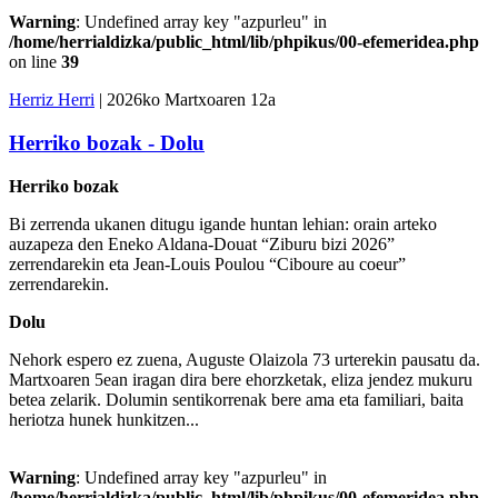
Warning
: Undefined array key "azpurleu" in
/home/herrialdizka/public_html/lib/phpikus/00-efemeridea.php
on line
39
Herriz Herri
| 2026ko Martxoaren 12a
Herriko bozak - Dolu
Herriko bozak
Bi zerrenda ukanen ditugu igande huntan lehian: orain arteko
auzapeza den Eneko Aldana-Douat “Ziburu bizi 2026”
zerrendarekin eta Jean-Louis Poulou “Ciboure au coeur”
zerrendarekin.
Dolu
Nehork espero ez zuena, Auguste Olaizola 73 urterekin pausatu da.
Martxoaren 5ean iragan dira bere ehorzketak, eliza jendez mukuru
betea zelarik. Dolumin sentikorrenak bere ama eta familiari, baita
heriotza hunek hunkitzen...
Warning
: Undefined array key "azpurleu" in
/home/herrialdizka/public_html/lib/phpikus/00-efemeridea.php