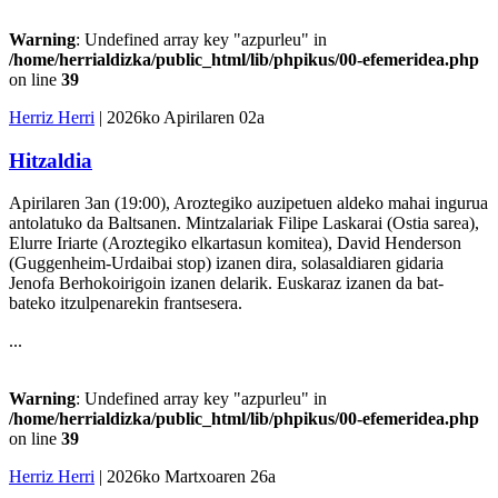
Warning
: Undefined array key "azpurleu" in
/home/herrialdizka/public_html/lib/phpikus/00-efemeridea.php
on line
39
Herriz Herri
| 2026ko Apirilaren 02a
Hitzaldia
Apirilaren 3an (19:00), Aroztegiko auzipetuen aldeko mahai ingurua
antolatuko da Baltsanen. Mintzalariak Filipe Laskarai (Ostia sarea),
Elurre Iriarte (Aroztegiko elkartasun komitea), David Henderson
(Guggenheim-Urdaibai stop) izanen dira, solasaldiaren gidaria
Jenofa Berhokoirigoin izanen delarik. Euskaraz izanen da bat-
bateko itzulpenarekin frantsesera.
...
Warning
: Undefined array key "azpurleu" in
/home/herrialdizka/public_html/lib/phpikus/00-efemeridea.php
on line
39
Herriz Herri
| 2026ko Martxoaren 26a