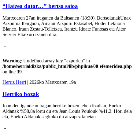
“Haizea dator…” bertso saioa
Martxoaren 27an iraganen da Baltsanen (18:30). BertsolariakUnax
Aizpurua Ibargarai, Amaiur Aizpuru Eskisabel, Hodei Lekuona
Blanco, Iraun Zestau-Telletxea, Irantzu Idoate Funosas eta Aitor
Servier Etxexuri izanen dira.
...
Warning
: Undefined array key "azpurleu" in
/home/herrialdizka/public_html/lib/phpikus/00-efemeridea.php
on line
39
Herriz Herri
| 2026ko Martxoaren 19a
Herriko bozak
Joan den igandean iragan herriko bozen lehen itzulian, Eneko
Aldanak %58,8a lortu du eta Jean-Louis Poulouk %41,2. Hori dela
eta, Eneko Aldanak segituko du auzapez lanetan.
...