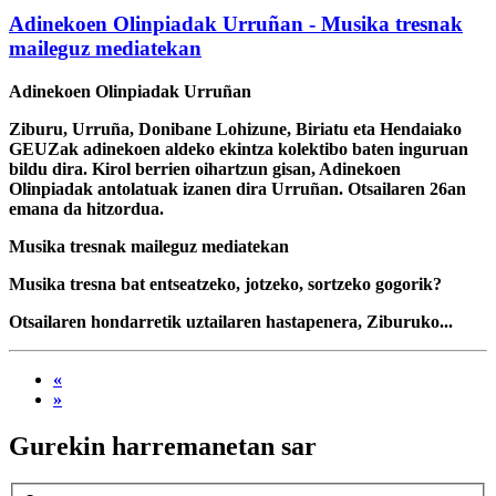
Adinekoen Olinpiadak Urruñan - Musika tresnak
maileguz mediatekan
Adinekoen Olinpiadak Urruñan
Ziburu, Urruña, Donibane Lohizune, Biriatu eta Hendaiako
GEUZak adinekoen aldeko ekintza kolektibo baten inguruan
bildu dira. Kirol berrien oihartzun gisan, Adinekoen
Olinpiadak antolatuak izanen dira Urruñan. Otsailaren 26an
emana da hitzordua.
Musika tresnak maileguz mediatekan
Musika tresna bat entseatzeko, jotzeko, sortzeko gogorik?
Otsailaren hondarretik uztailaren hastapenera, Ziburuko...
«
»
Gurekin harremanetan sar