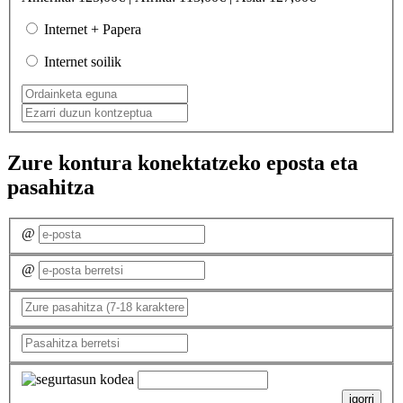
Internet + Papera
Internet soilik
Zure kontura konektatzeko eposta eta
pasahitza
@
@
igorri