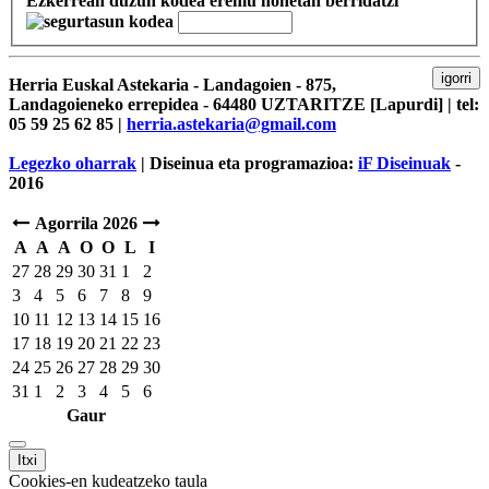
Ezkerrean duzun kodea eremu honetan berridatzi
igorri
Herria Euskal Astekaria - Landagoien - 875,
Landagoieneko errepidea - 64480 UZTARITZE [Lapurdi] | tel:
05 59 25 62 85 |
herria.astekaria@gmail.com
Legezko oharrak
| Diseinua eta programazioa:
iF Diseinuak
-
2016
Agorrila 2026
A
A
A
O
O
L
I
27
28
29
30
31
1
2
3
4
5
6
7
8
9
10
11
12
13
14
15
16
17
18
19
20
21
22
23
24
25
26
27
28
29
30
31
1
2
3
4
5
6
Gaur
Itxi
Cookies-en kudeatzeko taula