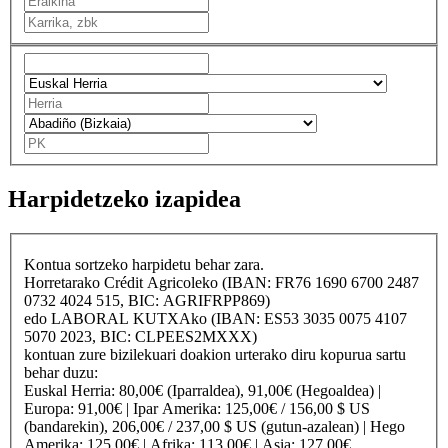
Harpidetzeko izapidea
Kontua sortzeko harpidetu behar zara.
Horretarako
Crédit Agricole
ko (IBAN: FR76 1690 6700 2487
0732 4024 515, BIC: AGRIFRPP869)
edo
LABORAL KUTXA
ko (IBAN: ES53 3035 0075 4107
5070 2023, BIC: CLPEES2MXXX)
kontuan zure bizilekuari doakion urterako diru kopurua sartu
behar duzu:
Euskal Herria
: 80,00€ (Iparraldea), 91,00€ (Hegoaldea) |
Europa
: 91,00€ |
Ipar Amerika
: 125,00€ / 156,00 $ US
(bandarekin), 206,00€ / 237,00 $ US (gutun-azalean) |
Hego
Amerika
: 125,00€ |
Afrika
: 113,00€ |
Asia
: 127,00€