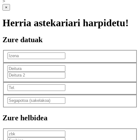
>
×
Herria astekariari harpidetu!
Zure datuak
Zure helbidea