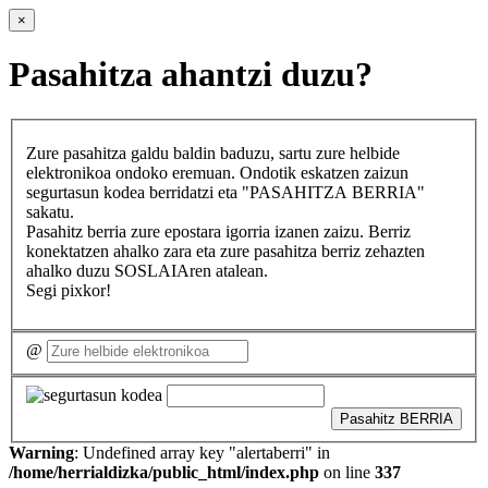
×
Pasahitza ahantzi duzu?
Zure pasahitza galdu baldin baduzu, sartu zure helbide
elektronikoa ondoko eremuan. Ondotik eskatzen zaizun
segurtasun kodea berridatzi eta "PASAHITZA BERRIA"
sakatu.
Pasahitz berria zure epostara igorria izanen zaizu. Berriz
konektatzen ahalko zara eta zure pasahitza berriz zehazten
ahalko duzu SOSLAIAren atalean.
Segi pixkor!
@
Pasahitz BERRIA
Warning
: Undefined array key "alertaberri" in
/home/herrialdizka/public_html/index.php
on line
337