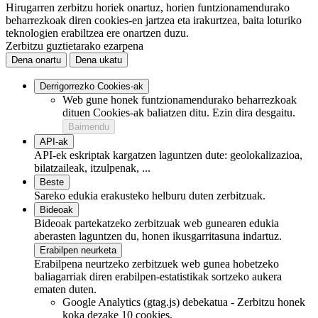
Hirugarren zerbitzu horiek onartuz, horien funtzionamendurako
beharrezkoak diren cookies-en jartzea eta irakurtzea, baita loturiko
teknologien erabiltzea ere onartzen duzu.
Zerbitzu guztietarako ezarpena
Dena onartu
Dena ukatu
Derrigorrezko Cookies-ak
Web gune honek funtzionamendurako beharrezkoak
dituen Cookies-ak baliatzen ditu. Ezin dira desgaitu.
Baimendu
API-ak
API-ek eskriptak kargatzen laguntzen dute: geolokalizazioa,
bilatzaileak, itzulpenak, ...
Beste
Sareko edukia erakusteko helburu duten zerbitzuak.
Bideoak
Bideoak partekatzeko zerbitzuak web gunearen edukia
aberasten laguntzen du, honen ikusgarritasuna indartuz.
Erabilpen neurketa
Erabilpena neurtzeko zerbitzuek web gunea hobetzeko
baliagarriak diren erabilpen-estatistikak sortzeko aukera
ematen duten.
Google Analytics (gtag.js)
debekatua
-
Zerbitzu honek
koka dezake 10 cookies.