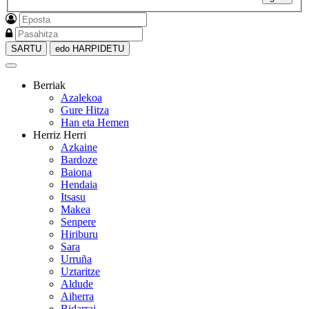
SARTU
edo HARPIDETU
Berriak
Azalekoa
Gure Hitza
Han eta Hemen
Herriz Herri
Azkaine
Bardoze
Baiona
Hendaia
Itsasu
Makea
Senpere
Hiriburu
Sara
Urruña
Uztaritze
Aldude
Aiherra
Bidarrai