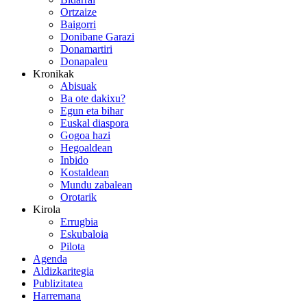
Ortzaize
Baigorri
Donibane Garazi
Donamartiri
Donapaleu
Kronikak
Abisuak
Ba ote dakixu?
Egun eta bihar
Euskal diaspora
Gogoa hazi
Hegoaldean
Inbido
Kostaldean
Mundu zabalean
Orotarik
Kirola
Errugbia
Eskubaloia
Pilota
Agenda
Aldizkaritegia
Publizitatea
Harremana