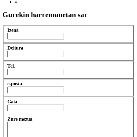
»
Gurekin harremanetan sar
Izena
Deitura
Tel.
e-posta
Gaia
Zure mezua