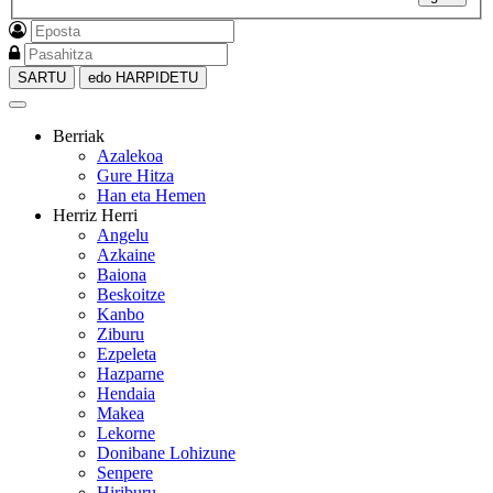
SARTU
edo HARPIDETU
Berriak
Azalekoa
Gure Hitza
Han eta Hemen
Herriz Herri
Angelu
Azkaine
Baiona
Beskoitze
Kanbo
Ziburu
Ezpeleta
Hazparne
Hendaia
Makea
Lekorne
Donibane Lohizune
Senpere
Hiriburu