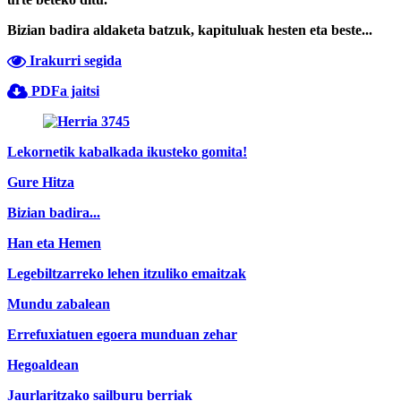
Bizian badira aldaketa batzuk, kapituluak hesten eta beste...
Irakurri segida
PDFa jaitsi
Lekornetik kabalkada ikusteko gomita!
Gure Hitza
Bizian badira...
Han eta Hemen
Legebiltzarreko lehen itzuliko emaitzak
Mundu zabalean
Errefuxiatuen egoera munduan zehar
Hegoaldean
Jaurlaritzako sailburu berriak