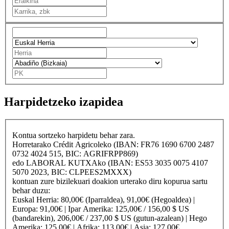
Harpidetzeko izapidea
Kontua sortzeko harpidetu behar zara.
Horretarako
Crédit Agricole
ko (IBAN: FR76 1690 6700 2487
0732 4024 515, BIC: AGRIFRPP869)
edo
LABORAL KUTXA
ko (IBAN: ES53 3035 0075 4107
5070 2023, BIC: CLPEES2MXXX)
kontuan zure bizilekuari doakion urterako diru kopurua sartu
behar duzu:
Euskal Herria
: 80,00€ (Iparraldea), 91,00€ (Hegoaldea) |
Europa
: 91,00€ |
Ipar Amerika
: 125,00€ / 156,00 $ US
(bandarekin), 206,00€ / 237,00 $ US (gutun-azalean) |
Hego
Amerika
: 125,00€ |
Afrika
: 113,00€ |
Asia
: 127,00€