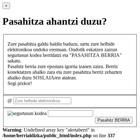
×
Pasahitza ahantzi duzu?
Zure pasahitza galdu baldin baduzu, sartu zure helbide
elektronikoa ondoko eremuan. Ondotik eskatzen zaizun
segurtasun kodea berridatzi eta "PASAHITZA BERRIA"
sakatu.
Pasahitz berria zure epostara igorria izanen zaizu. Berriz
konektatzen ahalko zara eta zure pasahitza berriz zehazten
ahalko duzu SOSLAIAren atalean.
Segi pixkor!
@
Pasahitz BERRIA
Warning
: Undefined array key "alertaberri" in
/home/herrialdizka/public_html/index.php
on line
337