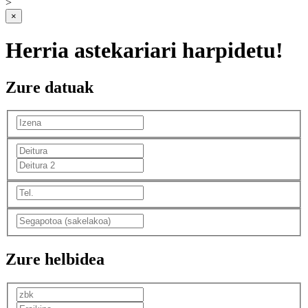
>
×
Herria astekariari harpidetu!
Zure datuak
Zure helbidea