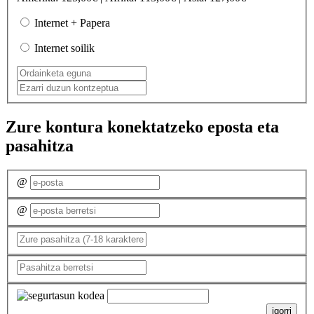
Internet + Papera
Internet soilik
Zure kontura konektatzeko eposta eta
pasahitza
@
@
igorri