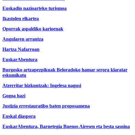
Euskadin nazioarteko turismoa
Ikastolen elkartea
Oporrak aspaldiko karioenak
Angularen arrantza
Hartza Nafarroan
EuskarAbentura
Burgosko artzapezpikuak Beloradoko hamar serora klaratar
eskumikatu
Atzerritar hizkuntzak: Ingelesa nagusi
Gogoa hazi
Justizia errestauratibo baten proposamena
Euskal diaspora
EuskarAbentura, Barnetegia Buenos Airesen eta besta sasoina