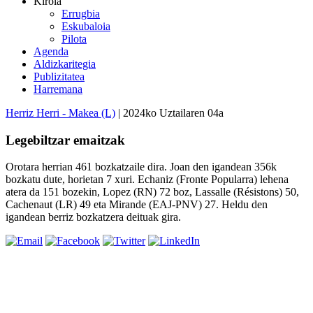
Kirola
Errugbia
Eskubaloia
Pilota
Agenda
Aldizkaritegia
Publizitatea
Harremana
Herriz Herri - Makea (L)
| 2024ko Uztailaren 04a
Legebiltzar emaitzak
Orotara herrian 461 bozkatzaile dira. Joan den igandean 356k
bozkatu dute, horietan 7 xuri. Echaniz (Fronte Popularra) lehena
atera da 151 bozekin, Lopez (RN) 72 boz, Lassalle (Résistons) 50,
Cachenaut (LR) 49 eta Mirande (EAJ-PNV) 27. Heldu den
igandean berriz bozkatzera deituak gira.