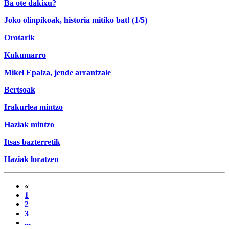
Ba ote dakixu?
Joko olinpikoak, historia mitiko bat! (1/5)
Orotarik
Kukumarro
Mikel Epalza, jende arrantzale
Bertsoak
Irakurlea mintzo
Haziak mintzo
Itsas bazterretik
Haziak loratzen
«
1
2
3
...