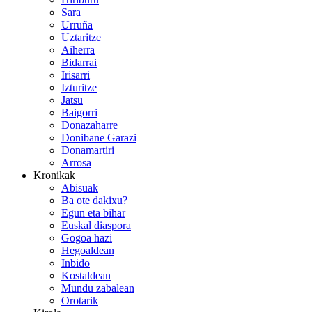
Sara
Urruña
Uztaritze
Aiherra
Bidarrai
Irisarri
Izturitze
Jatsu
Baigorri
Donazaharre
Donibane Garazi
Donamartiri
Arrosa
Kronikak
Abisuak
Ba ote dakixu?
Egun eta bihar
Euskal diaspora
Gogoa hazi
Hegoaldean
Inbido
Kostaldean
Mundu zabalean
Orotarik