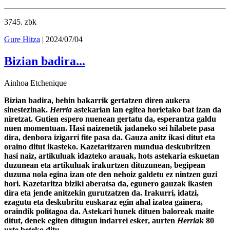
3745
. zbk
Gure Hitza
| 2024/07/04
Bizian badira...
Ainhoa Etchenique
Bizian badira, behin bakarrik gertatzen diren aukera
sinestezinak.
Herria
astekarian lan egitea horietako bat izan da
niretzat. Gutien espero nuenean gertatu da, esperantza galdu
nuen momentuan. Hasi naizenetik jadaneko sei hilabete pasa
dira, denbora izigarri fite pasa da. Gauza anitz ikasi ditut eta
oraino ditut ikasteko. Kazetaritzaren mundua deskubritzen
hasi naiz, artikuluak idazteko arauak, hots astekaria eskuetan
duzunean eta artikuluak irakurtzen dituzunean, begipean
duzuna nola egina izan ote den nehoiz galdetu ez nintzen guzi
hori. Kazetaritza biziki aberatsa da, egunero gauzak ikasten
dira eta jende anitzekin gurutzatzen da. Irakurri, idatzi,
ezagutu eta deskubritu euskaraz egin ahal izatea gainera,
oraindik politagoa da. Astekari hunek dituen baloreak maite
ditut, denek egiten ditugun indarrei esker, aurten
Herria
k 80
urte beteko ditu.