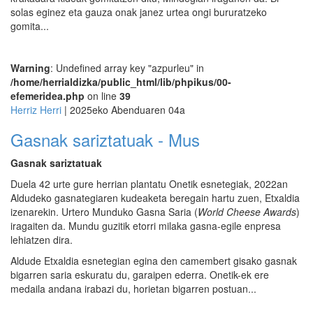
solas eginez eta gauza onak janez urtea ongi bururatzeko
gomita...
Warning
: Undefined array key "azpurleu" in
/home/herrialdizka/public_html/lib/phpikus/00-
efemeridea.php
on line
39
Herriz Herri
| 2025eko Abenduaren 04a
Gasnak sariztatuak - Mus
Gasnak sariztatuak
Duela 42 urte gure herrian plantatu Onetik esnetegiak, 2022an
Aldudeko gasnategiaren kudeaketa beregain hartu zuen, Etxaldia
izenarekin. Urtero Munduko Gasna Saria (
World Cheese Awards
)
iragaiten da. Mundu guzitik etorri milaka gasna-egile enpresa
lehiatzen dira.
Aldude Etxaldia esnetegian egina den camembert gisako gasnak
bigarren saria eskuratu du, garaipen ederra. Onetik-ek ere
medaila andana irabazi du, horietan bigarren postuan...