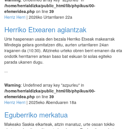
/home/herrialdizka/public_html/lib/phpikus/00-
efemeridea.php
on line
39
Herriz Herri
| 2026ko Urtarrilaren 22a
Herriko Etxearen agiantzak
Urte haspenean usaia den bezala Herriko Etxeak makearrak
Mindegia gelara gomitatzen ditu, aurten urtarrilaren 24an
iraganen da (10:30). Aitzineko urteko obren berri emanen da eta
ondotik herritarren artean baso bat eskuan bi solas egiteko
parada ukanen dugu.
...
Warning
: Undefined array key "azpurleu" in
/home/herrialdizka/public_html/lib/phpikus/00-
efemeridea.php
on line
39
Herriz Herri
| 2025eko Abenduaren 18a
Eguberriko merkatua
Makeako Saskia elkarteak, aitzin manatuz, urte osoan tokiko