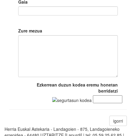
Gaia
Zure mezua
Ezkerrean duzun kodea eremu honetan
berridatzi
igorri
Herria Euskal Astekaria - Landagoien - 875, Landagoieneko
errepidea - 64480 UZTARITZE [Lapurdi] | tel: 05 59 25 62 85 |