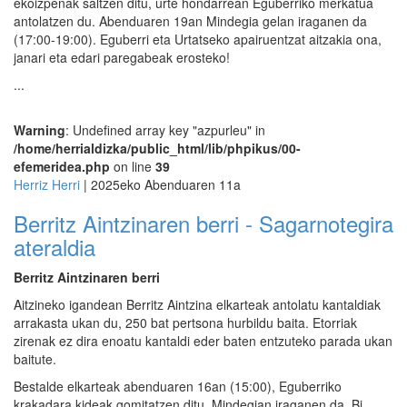
ekoizpenak saltzen ditu, urte hondarrean Eguberriko merkatua
antolatzen du. Abenduaren 19an Mindegia gelan iraganen da
(17:00-19:00). Eguberri eta Urtatseko apairuentzat aitzakia ona,
janari eta edari paregabeak erosteko!
...
Warning
: Undefined array key "azpurleu" in
/home/herrialdizka/public_html/lib/phpikus/00-
efemeridea.php
on line
39
Herriz Herri
| 2025eko Abenduaren 11a
Berritz Aintzinaren berri - Sagarnotegira
ateraldia
Berritz Aintzinaren berri
Aitzineko igandean Berritz Aintzina elkarteak antolatu kantaldiak
arrakasta ukan du, 250 bat pertsona hurbildu baita. Etorriak
zirenak ez dira enoatu kantaldi eder baten entzuteko parada ukan
baitute.
Bestalde elkarteak abenduaren 16an (15:00), Eguberriko
krakadara kideak gomitatzen ditu, Mindegian iraganen da. Bi