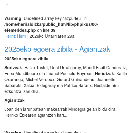
...
Warning
: Undefined array key "azpurleu" in
/home/herrialdizka/public_html/lib/phpikus/00-
efemeridea.php
on line
39
Herriz Herri
| 2026ko Urtarrilaren 29a
2025eko egoera zibila - Agiantzak
2025eko egoera zibila
Sortzeak
: Haize Tastet, Unai Urrutigaray, Maddi Espil-Canderatz,
Enea Mendiboure eta Imanol Pochelu-Boyreau.
Heriotzak
: Kattin
Oxarango, Michel Verdoux, Gérard Guinaudeau, Jeannette
Sabarots, Xalbat Bidegaray eta Patrice Baranx. Bestalde hiru
ezkontza izan dira.
Agiantzak
Joan den larunbatean makearrak Mindegia gelan bildu dira
Herriko Etxearen agiantzen kari....
Warning
: Undefined array key "azpurleu" in