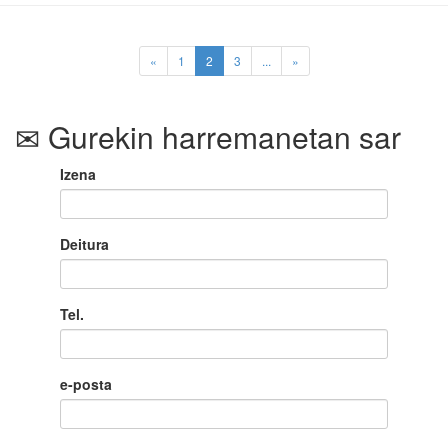
(current)
«
1
2
3
...
»
Gurekin harremanetan sar
Izena
Deitura
Tel.
e-posta