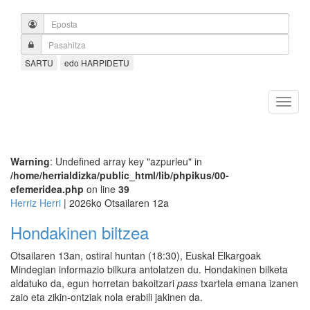
SARTU
edo HARPIDETU
Warning
: Undefined array key "azpurleu" in
/home/herrialdizka/public_html/lib/phpikus/00-
efemeridea.php
on line
39
Herriz Herri
| 2026ko Otsailaren 12a
Hondakinen biltzea
Otsailaren 13an, ostiral huntan (18:30), Euskal Elkargoak
Mindegian informazio bilkura antolatzen du. Hondakinen bilketa
aldatuko da, egun horretan bakoitzari
pass
txartela emana izanen
zaio eta zikin-ontziak nola erabili jakinen da.