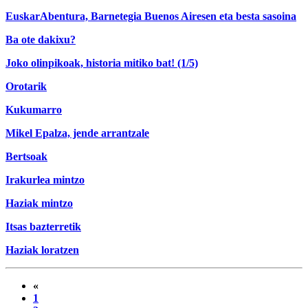
EuskarAbentura, Barnetegia Buenos Airesen eta besta sasoina
Ba ote dakixu?
Joko olinpikoak, historia mitiko bat! (1/5)
Orotarik
Kukumarro
Mikel Epalza, jende arrantzale
Bertsoak
Irakurlea mintzo
Haziak mintzo
Itsas bazterretik
Haziak loratzen
«
1