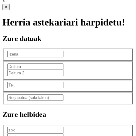
>
×
Herria astekariari harpidetu!
Zure datuak
Zure helbidea