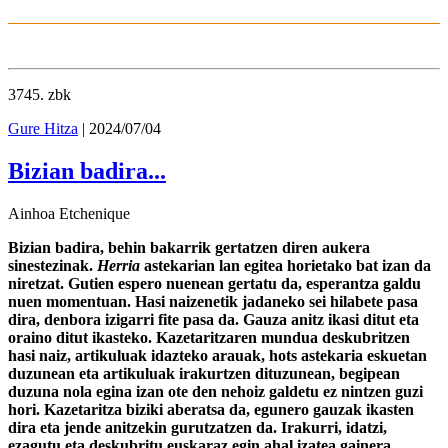
3745
. zbk
Gure Hitza
| 2024/07/04
Bizian badira...
Ainhoa Etchenique
Bizian badira, behin bakarrik gertatzen diren aukera
sinestezinak.
Herria
astekarian lan egitea horietako bat izan da
niretzat. Gutien espero nuenean gertatu da, esperantza galdu
nuen momentuan. Hasi naizenetik jadaneko sei hilabete pasa
dira, denbora izigarri fite pasa da. Gauza anitz ikasi ditut eta
oraino ditut ikasteko. Kazetaritzaren mundua deskubritzen
hasi naiz, artikuluak idazteko arauak, hots astekaria eskuetan
duzunean eta artikuluak irakurtzen dituzunean, begipean
duzuna nola egina izan ote den nehoiz galdetu ez nintzen guzi
hori. Kazetaritza biziki aberatsa da, egunero gauzak ikasten
dira eta jende anitzekin gurutzatzen da. Irakurri, idatzi,
ezagutu eta deskubritu euskaraz egin ahal izatea gainera,