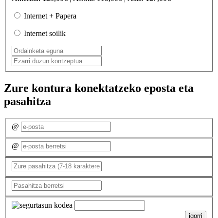
Internet + Papera
Internet soilik
Zure kontura konektatzeko eposta eta
pasahitza
@
@
igorri