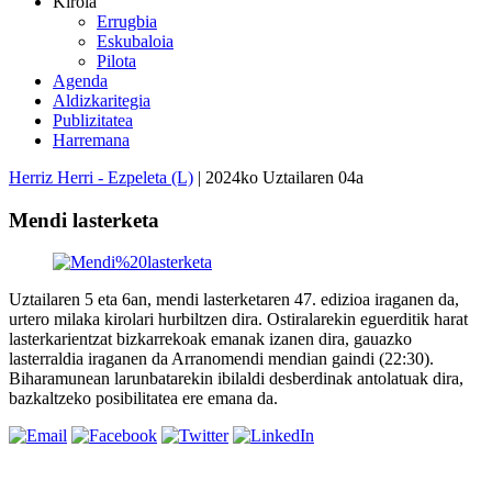
Kirola
Errugbia
Eskubaloia
Pilota
Agenda
Aldizkaritegia
Publizitatea
Harremana
Herriz Herri - Ezpeleta (L)
| 2024ko Uztailaren 04a
Mendi lasterketa
Uztailaren 5 eta 6an, mendi lasterketaren 47. edizioa iraganen da,
urtero milaka kirolari hurbiltzen dira. Ostiralarekin eguerditik harat
lasterkarientzat bizkarrekoak emanak izanen dira, gauazko
lasterraldia iraganen da Arranomendi mendian gaindi (22:30).
Biharamunean larunbatarekin ibilaldi desberdinak antolatuak dira,
bazkaltzeko posibilitatea ere emana da.