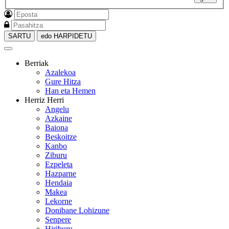
SARTU
edo HARPIDETU
Berriak
Azalekoa
Gure Hitza
Han eta Hemen
Herriz Herri
Angelu
Azkaine
Baiona
Beskoitze
Kanbo
Ziburu
Ezpeleta
Hazparne
Hendaia
Makea
Lekorne
Donibane Lohizune
Senpere
Hiriburu