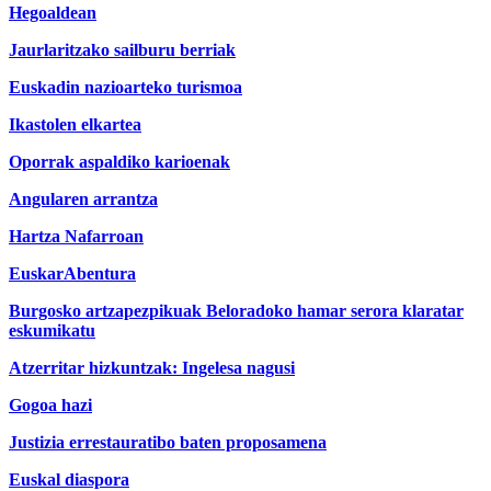
Hegoaldean
Jaurlaritzako sailburu berriak
Euskadin nazioarteko turismoa
Ikastolen elkartea
Oporrak aspaldiko karioenak
Angularen arrantza
Hartza Nafarroan
EuskarAbentura
Burgosko artzapezpikuak Beloradoko hamar serora klaratar
eskumikatu
Atzerritar hizkuntzak: Ingelesa nagusi
Gogoa hazi
Justizia errestauratibo baten proposamena
Euskal diaspora