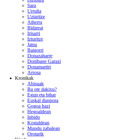
Sara
Urruña
Uztaritze
Aiherra
Bidarrai
Irisarri
Izturitze
Jatsu
Baigorri
Donazaharre
Donibane Garazi
Donamartiri
Arrosa
Kronikak
Abisuak
Ba ote dakixu?
Egun eta bihar
Euskal diaspora
Gogoa hazi
Hegoaldean
Inbido
Kostaldean
Mundu zabalean
Orotarik