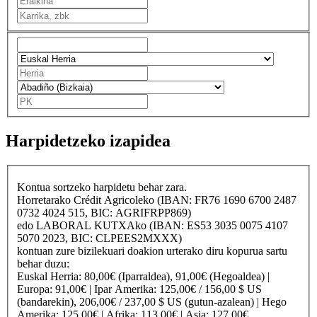
Harpidetzeko izapidea
Kontua sortzeko harpidetu behar zara.
Horretarako
Crédit Agricole
ko (IBAN: FR76 1690 6700 2487
0732 4024 515, BIC: AGRIFRPP869)
edo
LABORAL KUTXA
ko (IBAN: ES53 3035 0075 4107
5070 2023, BIC: CLPEES2MXXX)
kontuan zure bizilekuari doakion urterako diru kopurua sartu
behar duzu:
Euskal Herria
: 80,00€ (Iparraldea), 91,00€ (Hegoaldea) |
Europa
: 91,00€ |
Ipar Amerika
: 125,00€ / 156,00 $ US
(bandarekin), 206,00€ / 237,00 $ US (gutun-azalean) |
Hego
Amerika
: 125,00€ |
Afrika
: 113,00€ |
Asia
: 127,00€