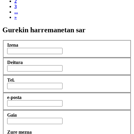
2
3
...
»
Gurekin harremanetan sar
Izena
Deitura
Tel.
e-posta
Gaia
Zure mezua