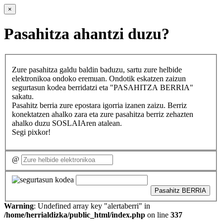
×
Pasahitza ahantzi duzu?
Zure pasahitza galdu baldin baduzu, sartu zure helbide
elektronikoa ondoko eremuan. Ondotik eskatzen zaizun
segurtasun kodea berridatzi eta "PASAHITZA BERRIA"
sakatu.
Pasahitz berria zure epostara igorria izanen zaizu. Berriz
konektatzen ahalko zara eta zure pasahitza berriz zehazten
ahalko duzu SOSLAIAren atalean.
Segi pixkor!
@
Pasahitz BERRIA
Warning
: Undefined array key "alertaberri" in
/home/herrialdizka/public_html/index.php
on line
337