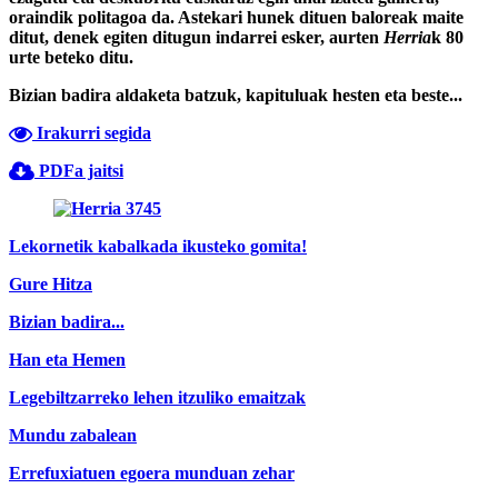
oraindik politagoa da. Astekari hunek dituen baloreak maite
ditut, denek egiten ditugun indarrei esker, aurten
Herria
k 80
urte beteko ditu.
Bizian badira aldaketa batzuk, kapituluak hesten eta beste...
Irakurri segida
PDFa jaitsi
Lekornetik kabalkada ikusteko gomita!
Gure Hitza
Bizian badira...
Han eta Hemen
Legebiltzarreko lehen itzuliko emaitzak
Mundu zabalean
Errefuxiatuen egoera munduan zehar