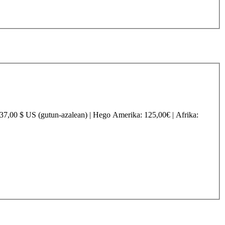
237,00 $ US (gutun-azalean) |
Hego Amerika
: 125,00€ |
Afrika
: