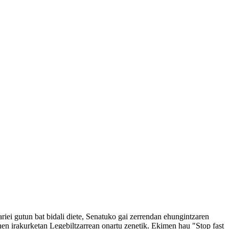
iei gutun bat bidali diete, Senatuko gai zerrendan ehungintzaren
en irakurketan Legebiltzarrean onartu zenetik. Ekimen hau "Stop fast