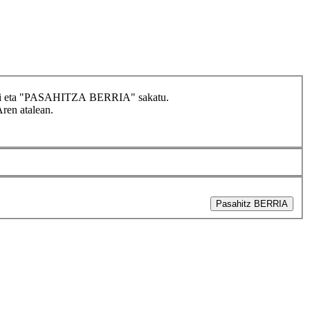
idatzi eta "PASAHITZA BERRIA" sakatu.
Aren atalean.
Pasahitz BERRIA