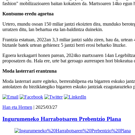
fashion" mobilizazioaren baitan kokatzen da. Martxoaren 14ko egun h
Kontsumo eredu agortua
Urtero, mundu osoan 150 miliar jantzi ekoizten dira, munduko berot
urratzen ditu, lan behartua eta lan-baldintza duinekin.
Frantzia estatuan, 2022an 3,3 miliar jantzi saldu ziren, hau da, urtea
biztanle batek urtean gehienez 5 jantzi berri erosi beharko lituzke.
Egoera kezkagarri honen parean, 2024ko martxoaren 14an Legebiltzarre
proposatzen du. Hala ere, urte bat geroago aurrerapen hori blokeatua da
Moda lasterrari erantzuna
Moda lasterrari aurre egiteko, berrerabilpena eta bigarren eskuko jan
antolatzen du birziklategiko bigarren eskuko jantziak ezagutarazteko 
Han eta Hemen
| 2025/03/27
Ingurumeneko Harrabotsaren Prebentzio Plana