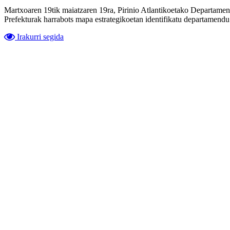
Martxoaren 19tik maiatzaren 19ra, Pirinio Atlantikoetako Departame
Prefekturak harrabots mapa estrategikoetan identifikatu departamendu
Irakurri segida