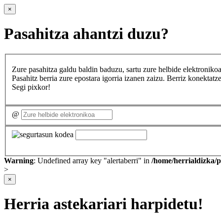
×
Pasahitza ahantzi duzu?
Zure pasahitza galdu baldin baduzu, sartu zure helbide elektron
Pasahitz berria zure epostara igorria izanen zaizu. Berriz konekta
Segi pixkor!
@
Warning
: Undefined array key "alertaberri" in
/home/herrialdizka/
>
×
Herria astekariari harpidetu!