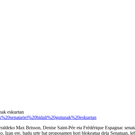
unak eskuetan
raldeko Max Brisson, Denise Saint-Pée eta Frédérique Espagnac senatar
 Izan ere, badu urte bat proposamen hori blokeatua dela Senatuan, leh