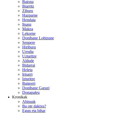
Baiona
Biarritz
Ziburu
Hazparne
Hendaia
Itsasu
Makea
Lekorne
Donibane Lohizune
Senpere
Hiriburu
Urruña
Uztaritze
Aldude
Bidarrai
Heleta
Irisarri
Izturitze
Baigorri
Donibane Garazi
Donapaleu
Kronikak
Abisuak
Ba ote dakixu?
Egun eta bihar