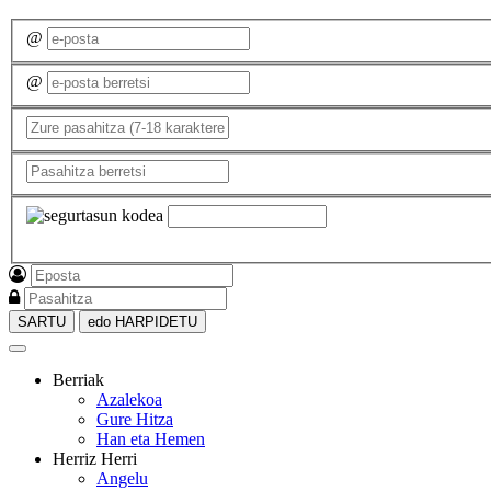
@
@
SARTU
edo HARPIDETU
Berriak
Azalekoa
Gure Hitza
Han eta Hemen
Herriz Herri
Angelu