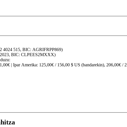
32 4024 515, BIC: AGRIFRPP869)
70 2023, BIC: CLPEES2MXXX)
 duzu:
91,00€ |
Ipar Amerika
: 125,00€ / 156,00 $ US (bandarekin), 206,00€ / 
hitza