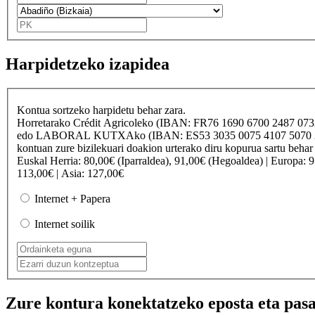
Harpidetzeko izapidea
Kontua sortzeko harpidetu behar zara.
Horretarako
Crédit Agricole
ko (IBAN: FR76 1690 6700 2487 07
edo
LABORAL KUTXA
ko (IBAN: ES53 3035 0075 4107 50
kontuan zure bizilekuari doakion urterako diru kopurua sartu behar
Euskal Herria
: 80,00€ (Iparraldea), 91,00€ (Hegoaldea) |
Europa
: 
113,00€ |
Asia
: 127,00€
Internet + Papera
Internet soilik
Zure kontura konektatzeko eposta eta pasa