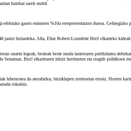
artan hainbat sarek mobil
egi-efektuko gasen emisioen %10a errepresentatzen duena. Gehiegizko 
n 48 jantzi biztanleka. Alta, Elise Robert-Lourdette Bizi! elkarteko kid
an onartu legeak, besteak beste moda lasterraren publizitatea debekat
 Senatuan, Bizi! elkartearen iritziz herritarren eta eragile politikoen 
tziak lehenestea da aterabidea, birziklapen zentroetan erosiz. Horren k
parada eskainiz.