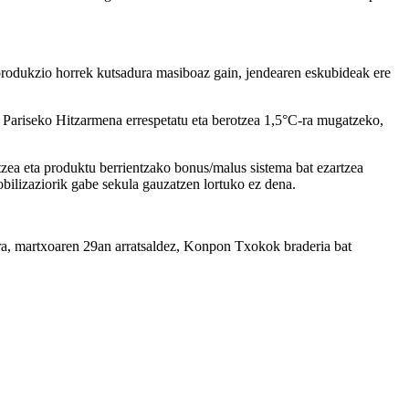
produkzio horrek kutsadura masiboaz gain, jendearen eskubideak ere
eak Pariseko Hitzarmena errespetatu eta berotzea 1,5°C-ra mugatzeko,
zea eta produktu berrientzako bonus/malus sistema bat ezartzea
mobilizaziorik gabe sekula gauzatzen lortuko ez dena.
arira, martxoaren 29an arratsaldez, Konpon Txokok braderia bat