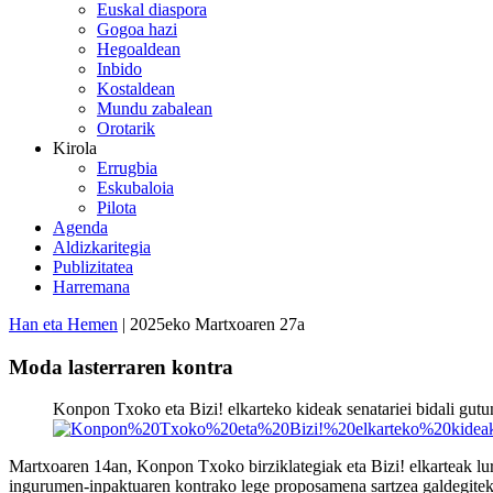
Euskal diaspora
Gogoa hazi
Hegoaldean
Inbido
Kostaldean
Mundu zabalean
Orotarik
Kirola
Errugbia
Eskubaloia
Pilota
Agenda
Aldizkaritegia
Publizitatea
Harremana
Han eta Hemen
| 2025eko Martxoaren 27a
Moda lasterraren kontra
Konpon Txoko eta Bizi! elkarteko kideak senatariei bidali gut
Martxoaren 14an, Konpon Txoko birziklategiak eta Bizi! elkarteak lur
ingurumen-inpaktuaren kontrako lege proposamena sartzea galdegiteko.