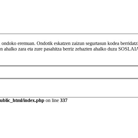
ikoa ondoko eremuan. Ondotik eskatzen zaizun segurtasun kodea berr
tzen ahalko zara eta zure pasahitza berriz zehazten ahalko duzu SOSLAI
public_html/index.php
on line
337