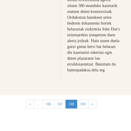
zituen 380 munduko kazetarik
osatzen duten kontsorzioak.
Ordukotzat bazukeen urtea
bederen dokumentu horiek
helaraziak zizkiotela John Doe's
ezizenarekin izenpetzen duen
alerta joileak. Hain zuzen duela
gutxi gutun berri bat helarazi
die kazetariei eskertuz egin
duten plazaratze lan
erraldoiarentzat. Baieztatu du
baitezpadakoa dela seg
(current)
«
...
166
167
168
169
»