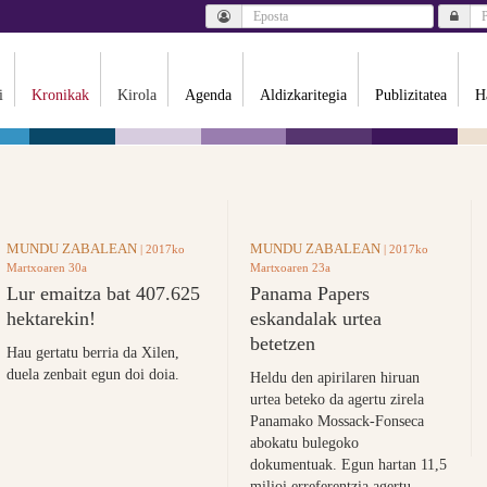
i
Kronikak
Kirola
Agenda
Aldizkaritegia
Publizitatea
H
MUNDU ZABALEAN
MUNDU ZABALEAN
| 2017ko
| 2017ko
Martxoaren 30a
Martxoaren 23a
Lur emaitza bat 407.625
Panama Papers
hektarekin!
eskandalak urtea
betetzen
Hau gertatu berria da Xilen,
duela zenbait egun doi doia.
Heldu den apirilaren hiruan
urtea beteko da agertu zirela
Panamako Mossack-Fonseca
abokatu bulegoko
dokumentuak. Egun hartan 11,5
milioi erreferentzia agertu