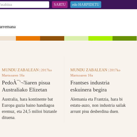
SARTU
edo HARPIDETU
arremana
MUNDU ZABALEAN
MUNDU ZABALEAN
| 2017ko
| 2017ko
Martxoaren 16a
Martxoaren 16a
PedoÀ¯'¬'liaren pisua
Frantses industria
Australiako Elizetan
eskuinera begira
Australia, hara kontinente bat
Alemania eta Frantzia, hara bi
Europa guzia baino handiagoa
estatu-auzo, non industria sailak
eremuz, eta 24,5 milioi biztanle
arrunt pisu desberdina duen.
dituena.