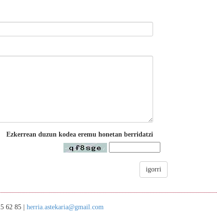
Ezkerrean duzun kodea eremu honetan berridatzi
igorri
25 62 85 |
herria.astekaria@gmail.com