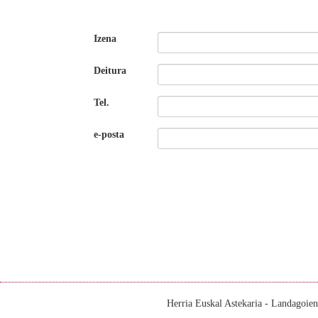
Izena
Deitura
Tel.
e-posta
Herria Euskal Astekaria - Landagoie