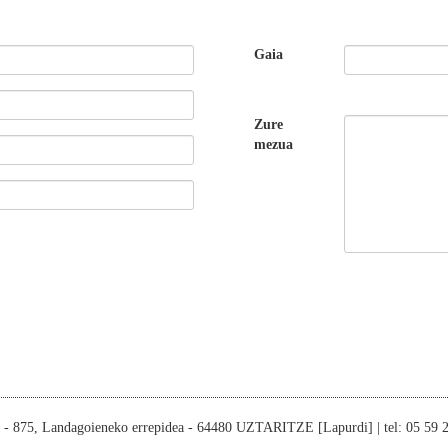
Gaia
Zure
mezua
n - 875, Landagoieneko errepidea - 64480 UZTARITZE [Lapurdi] | tel: 05 59 