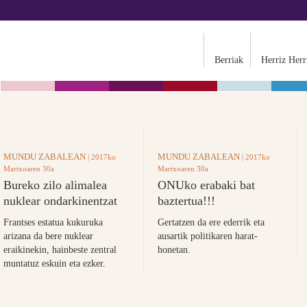
Berriak
Herriz Herr
MUNDU ZABALEAN
MUNDU ZABALEAN
| 2017ko
| 2017ko
Martxoaren 30a
Martxoaren 30a
Bureko zilo alimalea
ONUko erabaki bat
nuklear ondarkinentzat
baztertua!!!
Frantses estatua kukuruka
Gertatzen da ere ederrik eta
arizana da bere nuklear
ausartik politikaren harat-
eraikinekin, hainbeste zentral
honetan.
muntatuz eskuin eta ezker.