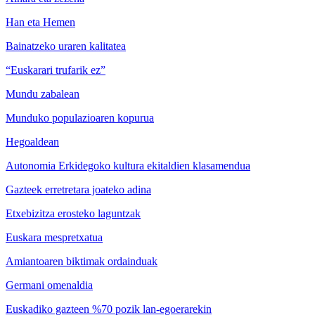
Han eta Hemen
Bainatzeko uraren kalitatea
“Euskarari trufarik ez”
Mundu zabalean
Munduko populazioaren kopurua
Hegoaldean
Autonomia Erkidegoko kultura ekitaldien klasamendua
Gazteek erretretara joateko adina
Etxebizitza erosteko laguntzak
Euskara mespretxatua
Amiantoaren biktimak ordainduak
Germani omenaldia
Euskadiko gazteen %70 pozik lan-egoerarekin