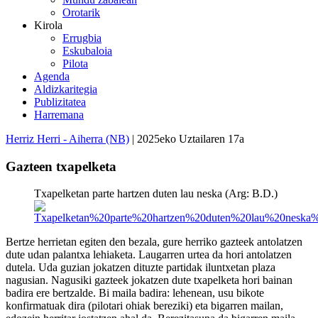
Orotarik
Kirola
Errugbia
Eskubaloia
Pilota
Agenda
Aldizkaritegia
Publizitatea
Harremana
Herriz Herri - Aiherra (NB)
| 2025eko Uztailaren 17a
Gazteen txapelketa
Txapelketan parte hartzen duten lau neska (Arg: B.D.)
Bertze herrietan egiten den bezala, gure herriko gazteek antolatzen
dute udan palantxa lehiaketa. Laugarren urtea da hori antolatzen
dutela. Uda guzian jokatzen dituzte partidak iluntxetan plaza
nagusian. Nagusiki gazteek jokatzen dute txapelketa hori bainan
badira ere bertzalde. Bi maila badira: lehenean, usu bikote
konfirmatuak dira (pilotari ohiak bereziki) eta bigarren mailan,