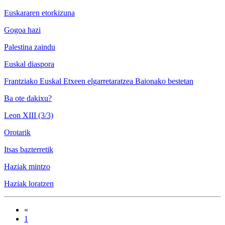
Euskararen etorkizuna
Gogoa hazi
Palestina zaindu
Euskal diaspora
Frantziako Euskal Etxeen elgarretaratzea Baionako bestetan
Ba ote dakixu?
Leon XIII (3/3)
Orotarik
Itsas bazterretik
Haziak mintzo
Haziak loratzen
«
1