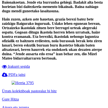
Baionakoetan. Jende eta burrunba gehiegi. Badakit alta besta
horietan bizi daitezkeela memento bikainak. Baina nahiago
dugu mendi guneetako lasaitasuna.
Hain zuzen, azken aste hauetan, grazia berezi batez bete
zaizkigu Baigurako inguruak. Udako lehen egunean berean,
Ortzaizeko ikastolak zituen bere berrogei urteak alegeraki
ospatu. Gogoan ditugu ikastola horren lehen urratsak, haize
kontra eramanak. Eta bereziki, ikastolak nehongo laguntza
ofizialik ez baitzuen erdiesten, nola burasoak berak lotu ziren
lanari, beren eskutik buruan buru ikastetxe bikain baten
altxatzeari, beren haurrek eta ondokoek ukan dezaten aterpe
duina. “Jende ausarta edo eroa” izan behar zen, dio Mizel
Mateo bidarraitarraren bertsoak.
Irakurri segida
PDFa jaitsi
Ürrats kolektiboak pastoralaz bi hitz
Gure Hitza
Ainara eta zezena