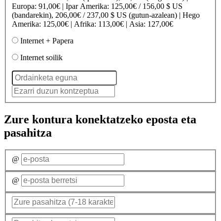
Europa
: 91,00€ |
Ipar Amerika
: 125,00€ / 156,00 $ US
(bandarekin), 206,00€ / 237,00 $ US (gutun-azalean) |
Hego
Amerika
: 125,00€ |
Afrika
: 113,00€ |
Asia
: 127,00€
Internet + Papera
Internet soilik
Zure kontura konektatzeko eposta eta
pasahitza
@
@