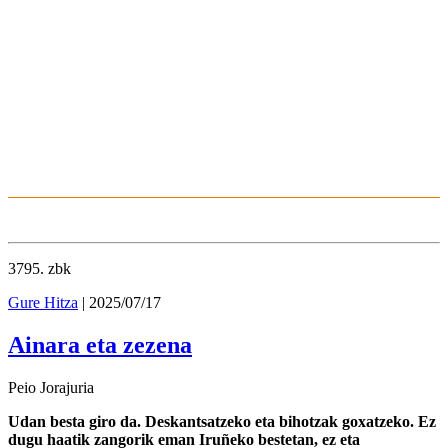
3795
. zbk
Gure Hitza
| 2025/07/17
Ainara eta zezena
Peio Jorajuria
Udan besta giro da. Deskantsatzeko eta bihotzak goxatzeko. Ez
dugu haatik zangorik eman Iruñeko bestetan, ez eta