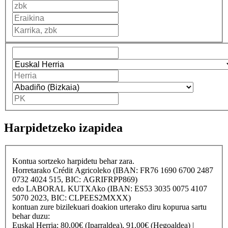
Harpidetzeko izapidea
Kontua sortzeko harpidetu behar zara.
Horretarako
Crédit Agricole
ko (IBAN: FR76 1690 6700 2487
0732 4024 515, BIC: AGRIFRPP869)
edo
LABORAL KUTXA
ko (IBAN: ES53 3035 0075 4107
5070 2023, BIC: CLPEES2MXXX)
kontuan zure bizilekuari doakion urterako diru kopurua sartu
behar duzu:
Euskal Herria
: 80,00€ (Iparraldea), 91,00€ (Hegoaldea) |