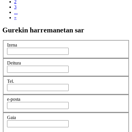
2
3
...
»
Gurekin harremanetan sar
Izena
Deitura
Tel.
e-posta
Gaia