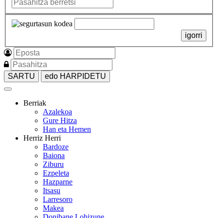
igorri
SARTU
edo HARPIDETU
Berriak
Azalekoa
Gure Hitza
Han eta Hemen
Herriz Herri
Bardoze
Baiona
Ziburu
Ezpeleta
Hazparne
Itsasu
Larresoro
Makea
Donibane Lohizune