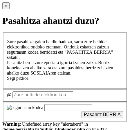
×
Pasahitza ahantzi duzu?
Zure pasahitza galdu baldin baduzu, sartu zure helbide
elektronikoa ondoko eremuan. Ondotik eskatzen zaizun
segurtasun kodea berridatzi eta "PASAHITZA BERRIA"
sakatu.
Pasahitz berria zure epostara igorria izanen zaizu. Berriz
konektatzen ahalko zara eta zure pasahitza berriz zehazten
ahalko duzu SOSLAIAren atalean.
Segi pixkor!
@
Pasahitz BERRIA
Warning
: Undefined array key "alertaberri" in
/home/herrialdizka/public_html/index.php
on line
337