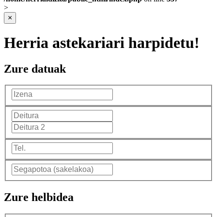
>
×
Herria astekariari harpidetu!
Zure datuak
Zure helbidea