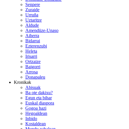
Senpere
Zuraide
Urruña
Uztaritze
Aldude
Amendüze-Unaso
Aiherra
Bidarrai
Ezterenzubi
Heleta
Irisarri
Ortzaize
Baigorri
Arrosa
Donapaleu
Kronikak
Abisuak
Ba ote dakixu?
Egun eta bihar
Euskal diaspora
Gogoa hazi
Hegoaldean
Inbido
Kostaldean
Mundu zabalean