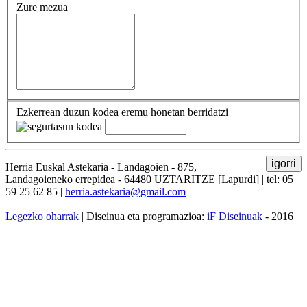
Zure mezua
Ezkerrean duzun kodea eremu honetan berridatzi
igorri
Herria Euskal Astekaria - Landagoien - 875,
Landagoieneko errepidea - 64480 UZTARITZE [Lapurdi] | tel: 05
59 25 62 85 |
herria.astekaria@gmail.com
Legezko oharrak
| Diseinua eta programazioa:
iF Diseinuak
- 2016