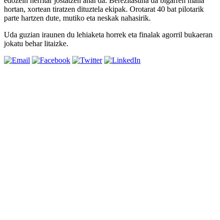
edozein herritar jostatzen ahal da. Berezitasuna da bigarren maila
hortan, xortean tiratzen dituztela ekipak. Orotarat 40 bat pilotarik
parte hartzen dute, mutiko eta neskak nahasirik.
Uda guzian iraunen du lehiaketa horrek eta finalak agorril bukaeran
jokatu behar litaizke.